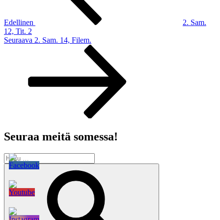
Edellinen
2. Sam.
12, Tit. 2
Seuraava
Seuraava
2. Sam. 14, Filem.
artikkeli
Seuraa meitä somessa!
Etsi:
Haku