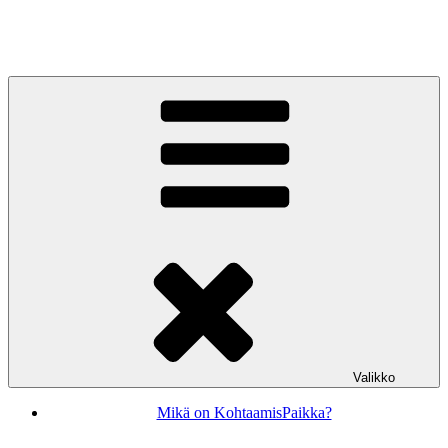
Siirry
sisältöön
KohtaamisPaikka Jyväskylä
Valikko
Mikä on KohtaamisPaikka?