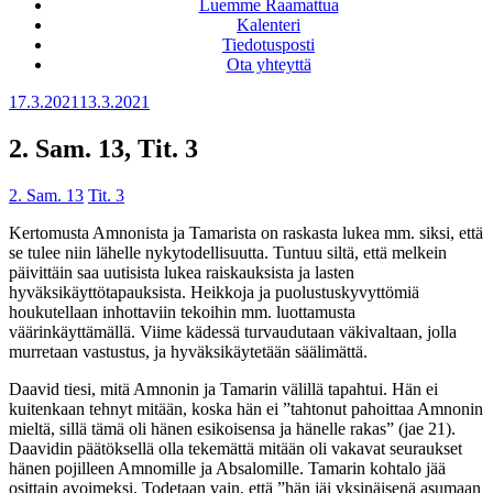
Luemme Raamattua
Kalenteri
Tiedotusposti
Ota yhteyttä
Julkaistu
17.3.2021
13.3.2021
2. Sam. 13, Tit. 3
2. Sam. 13
Tit. 3
Kertomusta Amnonista ja Tamarista on raskasta lukea mm. siksi, että
se tulee niin lähelle nykytodellisuutta. Tuntuu siltä, että melkein
päivittäin saa uutisista lukea raiskauksista ja lasten
hyväksikäyttötapauksista. Heikkoja ja puolustuskyvyttömiä
houkutellaan inhottaviin tekoihin mm. luottamusta
väärinkäyttämällä. Viime kädessä turvaudutaan väkivaltaan, jolla
murretaan vastustus, ja hyväksikäytetään säälimättä.
Daavid tiesi, mitä Amnonin ja Tamarin välillä tapahtui. Hän ei
kuitenkaan tehnyt mitään, koska hän ei ”tahtonut pahoittaa Amnonin
mieltä, sillä tämä oli hänen esikoisensa ja hänelle rakas” (jae 21).
Daavidin päätöksellä olla tekemättä mitään oli vakavat seuraukset
hänen pojilleen Amnomille ja Absalomille. Tamarin kohtalo jää
osittain avoimeksi. Todetaan vain, että ”hän jäi yksinäisenä asumaan