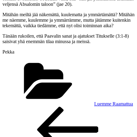
veljensä Absalomin taloon” (jae 20).
Mitähän meiltä jää näkemättä, kuulematta ja ymmärtämättä? Mitähän
me näemme, kuulemme ja ymmärrämme, mutta jätämme kuitenkin
tekemättä, vaikka tiedämme, että nyt olisi toiminnan aika?
Tänään rukoilen, että Paavalin sanat ja ajatukset Titukselle (3:1-8)
saisivat yhä enemmän tilaa minussa ja meissä.
Pekka
Kategoriat
Luemme Raamattua
Artikkelien
Edellinen
artikkeli
selaus