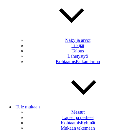
Näky ja arvot
Tekijät
Talous
Lähetystyö
KohtaamisPaikan tarina
Tule mukaan
Messut
Lapset ja perheet
KohtaamisRyhmät
Mukaan tekemään