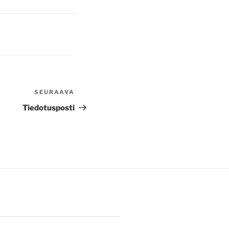
SEURAAVA
Seuraava
artikkeli
Tiedotusposti