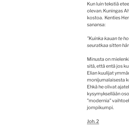
Kun luin tekstiä ete
olevan. Kuningas Ah
kostoa. Kenties Herra
sanansa:
”Kuinka kauan te hor
seuratkaa sitten hän
Minusta on mielenki
sitä, että entä jos k
Elian kuulijat ymmä
monijumalaisesta kul
Ehkä he olivat ajatel
kysymyksellään osoitt
”modernia” vaihtoeh
jompikumpi.
Joh. 2