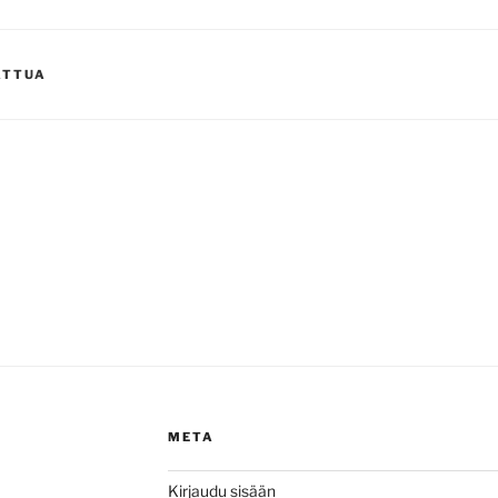
ATTUA
META
Kirjaudu sisään