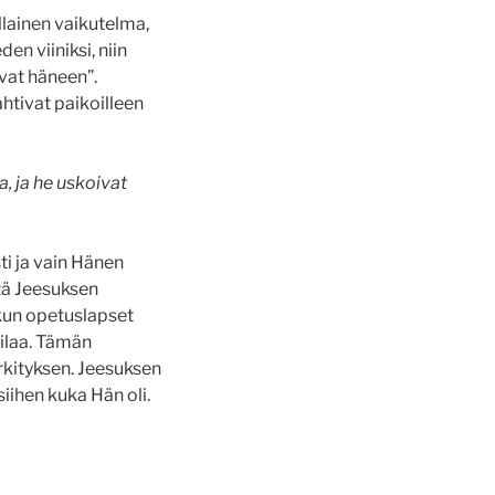
llainen vaikutelma,
en viiniksi, niin
ivat häneen”.
htivat paikoilleen
, ja he uskoivat
ti ja vain Hänen
ttä Jeesuksen
 kun opetuslapset
ilaa. Tämän
kityksen. Jeesuksen
siihen kuka Hän oli.