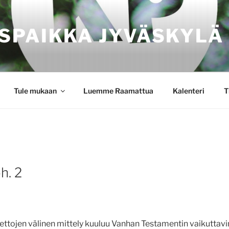
SPAIKKA JYVÄSKYLÄ
Tule mukaan
Luemme Raamattua
Kalenteri
T
oh. 2
feettojen välinen mittely kuuluu Vanhan Testamentin vaikuttav