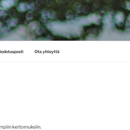
iedotusposti
Ota yhteyttä
impiin kertomuksiin.