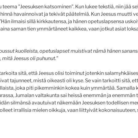
 teema ”Jeesuksen katsominen”. Kun lukee tekstiä, niin jää se
hinnä havainnoivat ja tekivät päätelmiä. Kun Jeesus muutti ved
 ”Hän ilmaisi sillä kirkkautensa, ja hänen opetuslapsensa usko
 aina saman tien ymmärtäneet kaikkea, vaan jotkut asiat loksa
 noussut kuolleista, opetuslapset muistivat nämä hänen sanansa
en, mitä Jeesus oli puhunut.”
arkoita sitä, että Jeesus olisi toiminut jotenkin salamyhkäises
vat tajunneet, mistä oikeasti oli kyse. Se vain tarkoitti sitä, e
ellaista, joka piti pikemminkin kokea kuin ymmärtää. Samalla
eurassa, Jumalan valtakunta sai heissä enemmän ja enemmän t
eidän silmänsä avautuivat näkemään Jeesuksen todellisen mer
olleet irrallisia mielen oikkuja, vaan liittyivät kokonaisuuteen, 