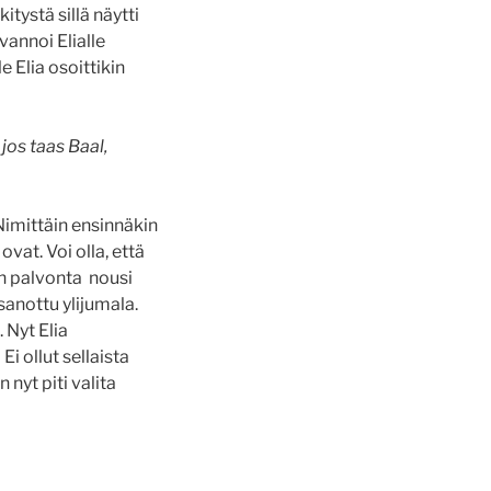
tystä sillä näytti
annoi Elialle
e Elia osoittikin
jos taas Baal,
Nimittäin ensinnäkin
ovat. Voi olla, että
in palvonta nousi
 sanottu ylijumala.
 Nyt Elia
Ei ollut sellaista
nyt piti valita