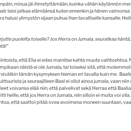
enpäin, minua jäi ihmetyttämään, kuinka vähän käytännön merki
ab taisi jatkaa elämäänsä kuten ennenkin ja hänen vaimonsa v
 halusi ylimystön sijaan puhua ihan tavalliselle kansalle. Heill
jutte puolelta toiselle? Jos Herra on Jumala, seuratkaa häntä, 
tä!”
intoista, että Elia ei edes mainitse kahta muuta vaihtoehtoa. 
umpikaan näistä ei ole Jumala, tai toiseksi sitä, että molemmat 
rsivätkin tämän kysymyksen hieman eri tavalla kuin me. Baal
ttuurista ja seuraajilleen Baal ei ollut ainoa jumala, vaan niin
leet voivansa elää niin, että palvelivat sekä Herraa että Baalia.
i heille, että jos Herra on Jumala, niin silloin ei muita voi olla. 
toa, että saattoi pitää ovea avoimena moneen suuntaan, vaan 