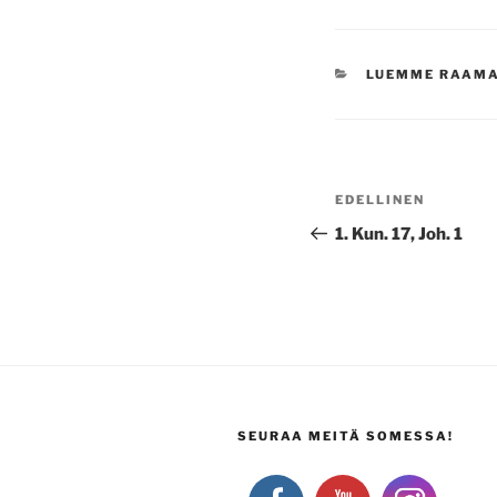
KATEGORIAT
LUEMME RAAM
Artikkelien
Edellinen
EDELLINEN
selaus
artikkeli
1. Kun. 17, Joh. 1
SEURAA MEITÄ SOMESSA!