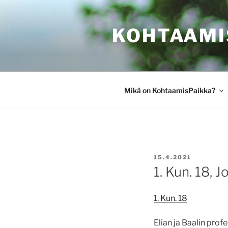
Siirry
sisältöön
KOHTAAMI
Mikä on KohtaamisPaikka?
JULKAISTU
15.4.2021
1. Kun. 18, J
1. Kun. 18
Elian ja Baalin pro