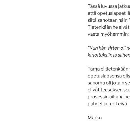
Tässä luvussa jatkuu
että opetuslapset lä
siitä sanotaan näin:
Tietenkään he eivät
vasta myöhemmin:
”Kun hän sitten oli
kirjoituksiin ja siih
Tämä ei tietenkään t
opetuslapsensa olisi
sanoma oli jotain s
elivät Jeesuksen s
prosessin aikana h
puheet ja teot eivät 
Marko