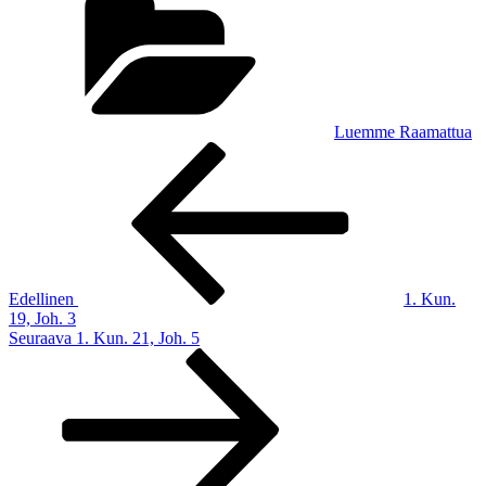
Luemme Raamattua
Artikkelien
Edellinen
artikkeli
selaus
Edellinen
1. Kun.
19, Joh. 3
Seuraava
Seuraava
1. Kun. 21, Joh. 5
artikkeli