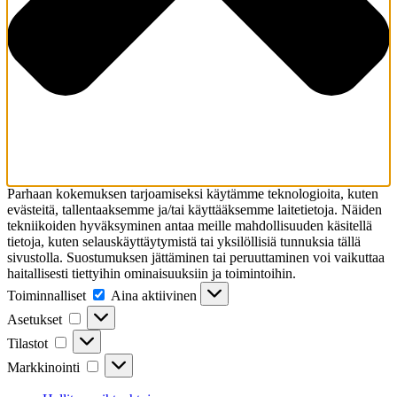
Parhaan kokemuksen tarjoamiseksi käytämme teknologioita, kuten
evästeitä, tallentaaksemme ja/tai käyttääksemme laitetietoja. Näiden
tekniikoiden hyväksyminen antaa meille mahdollisuuden käsitellä
tietoja, kuten selauskäyttäytymistä tai yksilöllisiä tunnuksia tällä
sivustolla. Suostumuksen jättäminen tai peruuttaminen voi vaikuttaa
haitallisesti tiettyihin ominaisuuksiin ja toimintoihin.
Toiminnalliset
Toiminnalliset
Aina aktiivinen
Asetukset
Asetukset
Tilastot
Tilastot
Markkinointi
Markkinointi