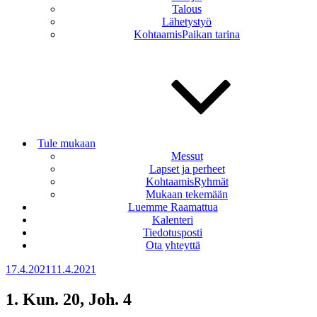
Talous
Lähetystyö
KohtaamisPaikan tarina
Tule mukaan
Messut
Lapset ja perheet
KohtaamisRyhmät
Mukaan tekemään
Luemme Raamattua
Kalenteri
Tiedotusposti
Ota yhteyttä
Julkaistu
17.4.2021
11.4.2021
1. Kun. 20, Joh. 4