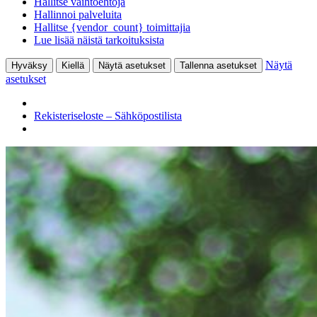
Hallitse vaihtoehtoja
Hallinnoi palveluita
Hallitse {vendor_count} toimittajia
Lue lisää näistä tarkoituksista
Näytä
Hyväksy
Kiellä
Näytä asetukset
Tallenna asetukset
asetukset
Rekisteriseloste – Sähköpostilista
Siirry
sisältöön