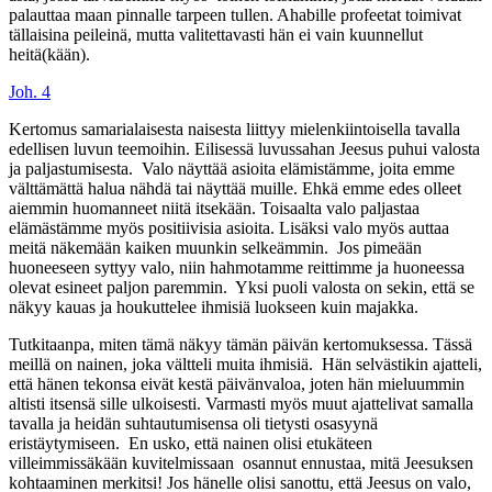
palauttaa maan pinnalle tarpeen tullen. Ahabille profeetat toimivat
tällaisina peileinä, mutta valitettavasti hän ei vain kuunnellut
heitä(kään).
Joh. 4
Kertomus samarialaisesta naisesta liittyy mielenkiintoisella tavalla
edellisen luvun teemoihin. Eilisessä luvussahan Jeesus puhui valosta
ja paljastumisesta. Valo näyttää asioita elämistämme, joita emme
välttämättä halua nähdä tai näyttää muille. Ehkä emme edes olleet
aiemmin huomanneet niitä itsekään. Toisaalta valo paljastaa
elämästämme myös positiivisia asioita. Lisäksi valo myös auttaa
meitä näkemään kaiken muunkin selkeämmin. Jos pimeään
huoneeseen syttyy valo, niin hahmotamme reittimme ja huoneessa
olevat esineet paljon paremmin. Yksi puoli valosta on sekin, että se
näkyy kauas ja houkuttelee ihmisiä luokseen kuin majakka.
Tutkitaanpa, miten tämä näkyy tämän päivän kertomuksessa. Tässä
meillä on nainen, joka vältteli muita ihmisiä. Hän selvästikin ajatteli,
että hänen tekonsa eivät kestä päivänvaloa, joten hän mieluummin
altisti itsensä sille ulkoisesti. Varmasti myös muut ajattelivat samalla
tavalla ja heidän suhtautumisensa oli tietysti osasyynä
eristäytymiseen. En usko, että nainen olisi etukäteen
villeimmissäkään kuvitelmissaan osannut ennustaa, mitä Jeesuksen
kohtaaminen merkitsi! Jos hänelle olisi sanottu, että Jeesus on valo,