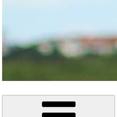
KohtaamisPaikka Jyväskylä