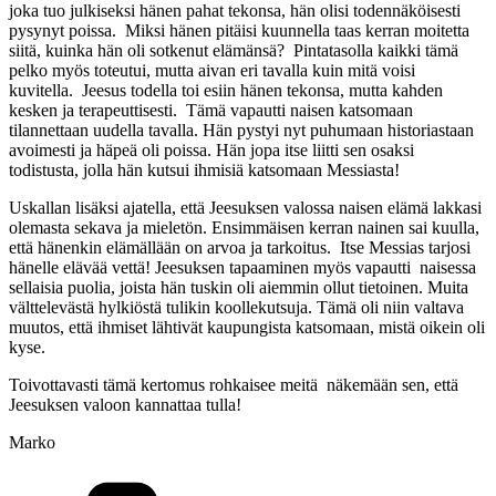
joka tuo julkiseksi hänen pahat tekonsa, hän olisi todennäköisesti
pysynyt poissa. Miksi hänen pitäisi kuunnella taas kerran moitetta
siitä, kuinka hän oli sotkenut elämänsä? Pintatasolla kaikki tämä
pelko myös toteutui, mutta aivan eri tavalla kuin mitä voisi
kuvitella. Jeesus todella toi esiin hänen tekonsa, mutta kahden
kesken ja terapeuttisesti. Tämä vapautti naisen katsomaan
tilannettaan uudella tavalla. Hän pystyi nyt puhumaan historiastaan
avoimesti ja häpeä oli poissa. Hän jopa itse liitti sen osaksi
todistusta, jolla hän kutsui ihmisiä katsomaan Messiasta!
Uskallan lisäksi ajatella, että Jeesuksen valossa naisen elämä lakkasi
olemasta sekava ja mieletön. Ensimmäisen kerran nainen sai kuulla,
että hänenkin elämällään on arvoa ja tarkoitus. Itse Messias tarjosi
hänelle elävää vettä! Jeesuksen tapaaminen myös vapautti naisessa
sellaisia puolia, joista hän tuskin oli aiemmin ollut tietoinen. Muita
välttelevästä hylkiöstä tulikin koollekutsuja. Tämä oli niin valtava
muutos, että ihmiset lähtivät kaupungista katsomaan, mistä oikein oli
kyse.
Toivottavasti tämä kertomus rohkaisee meitä näkemään sen, että
Jeesuksen valoon kannattaa tulla!
Marko
Kategoriat