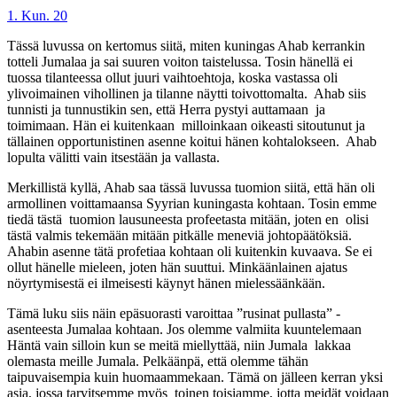
1. Kun. 20
Tässä luvussa on kertomus siitä, miten kuningas Ahab kerrankin
totteli Jumalaa ja sai suuren voiton taistelussa. Tosin hänellä ei
tuossa tilanteessa ollut juuri vaihtoehtoja, koska vastassa oli
ylivoimainen vihollinen ja tilanne näytti toivottomalta. Ahab siis
tunnisti ja tunnustikin sen, että Herra pystyi auttamaan ja
toimimaan. Hän ei kuitenkaan milloinkaan oikeasti sitoutunut ja
tällainen opportunistinen asenne koitui hänen kohtalokseen. Ahab
lopulta välitti vain itsestään ja vallasta.
Merkillistä kyllä, Ahab saa tässä luvussa tuomion siitä, että hän oli
armollinen voittamaansa Syyrian kuningasta kohtaan. Tosin emme
tiedä tästä tuomion lausuneesta profeetasta mitään, joten en olisi
tästä valmis tekemään mitään pitkälle meneviä johtopäätöksiä.
Ahabin asenne tätä profetiaa kohtaan oli kuitenkin kuvaava. Se ei
ollut hänelle mieleen, joten hän suuttui. Minkäänlainen ajatus
nöyrtymisestä ei ilmeisesti käynyt hänen mielessäänkään.
Tämä luku siis näin epäsuorasti varoittaa ”rusinat pullasta” -
asenteesta Jumalaa kohtaan. Jos olemme valmiita kuuntelemaan
Häntä vain silloin kun se meitä miellyttää, niin Jumala lakkaa
olemasta meille Jumala. Pelkäänpä, että olemme tähän
taipuvaisempia kuin huomaammekaan. Tämä on jälleen kerran yksi
asia, jossa tarvitsemme myös toinen toisiamme, jotta meidät voidaan