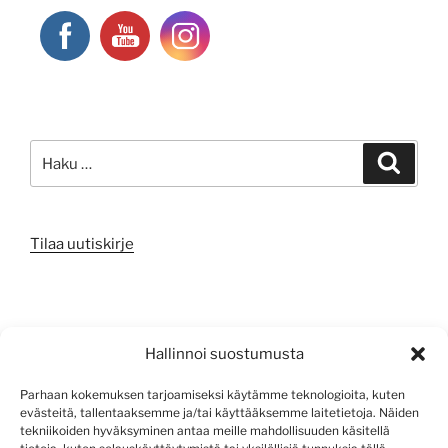
Etsi:
Haku
Tilaa uutiskirje
META
Hallinnoi suostumusta
Kirjaudu sisään
Parhaan kokemuksen tarjoamiseksi käytämme teknologioita, kuten
evästeitä, tallentaaksemme ja/tai käyttääksemme laitetietoja. Näiden
Sisältösyöte
tekniikoiden hyväksyminen antaa meille mahdollisuuden käsitellä