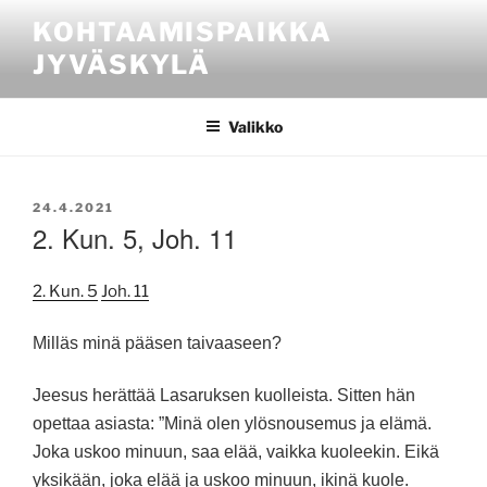
Siirry
KOHTAAMISPAIKKA
sisältöön
JYVÄSKYLÄ
Valikko
JULKAISTU
24.4.2021
2. Kun. 5, Joh. 11
2. Kun. 5
Joh. 11
Milläs minä pääsen taivaaseen?
Jeesus herättää Lasaruksen kuolleista. Sitten hän
opettaa asiasta: ”Minä olen ylösnousemus ja elämä.
Joka uskoo minuun, saa elää, vaikka kuoleekin. Eikä
yksikään, joka elää ja uskoo minuun, ikinä kuole.