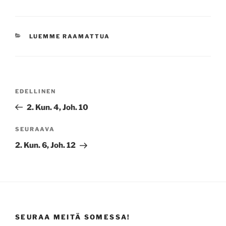
KATEGORIAT
LUEMME RAAMATTUA
Artikkelien
Edellinen
EDELLINEN
selaus
artikkeli
2. Kun. 4, Joh. 10
Seuraava
SEURAAVA
artikkeli
2. Kun. 6, Joh. 12
SEURAA MEITÄ SOMESSA!