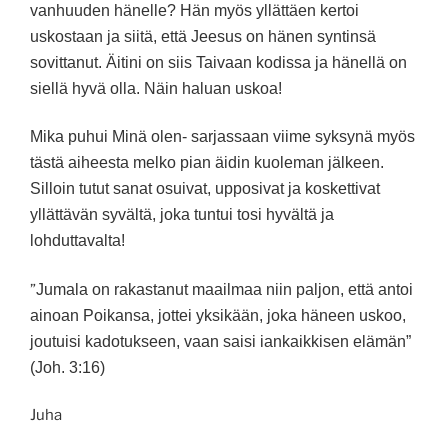
vanhuuden hänelle? Hän myös yllättäen kertoi
uskostaan ja siitä, että Jeesus on hänen syntinsä
sovittanut. Äitini on siis Taivaan kodissa ja hänellä on
siellä hyvä olla. Näin haluan uskoa!
Mika puhui Minä olen- sarjassaan viime syksynä myös
tästä aiheesta melko pian äidin kuoleman jälkeen.
Silloin tutut sanat osuivat, upposivat ja koskettivat
yllättävän syvältä, joka tuntui tosi hyvältä ja
lohduttavalta!
”
Jumala on rakastanut maailmaa niin paljon, että antoi
ainoan Poikansa, jottei yksikään, joka häneen uskoo,
joutuisi kadotukseen, vaan saisi iankaikkisen elämän”
(Joh. 3:16)
Juha