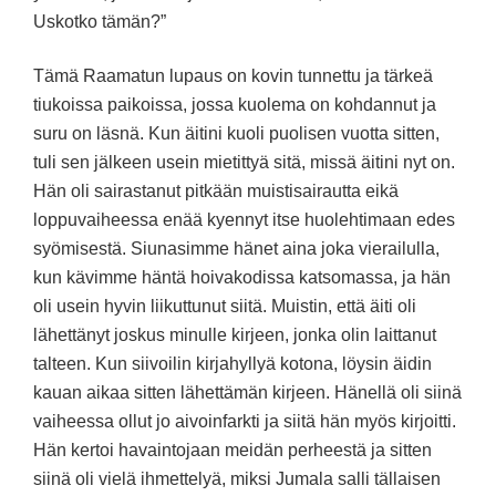
Uskotko tämän?”
Tämä Raamatun lupaus on kovin tunnettu ja tärkeä
tiukoissa paikoissa, jossa kuolema on kohdannut ja
suru on läsnä. Kun äitini kuoli puolisen vuotta sitten,
tuli sen jälkeen usein mietittyä sitä, missä äitini nyt on.
Hän oli sairastanut pitkään muistisairautta eikä
loppuvaiheessa enää kyennyt itse huolehtimaan edes
syömisestä. Siunasimme hänet aina joka vierailulla,
kun kävimme häntä hoivakodissa katsomassa, ja hän
oli usein hyvin liikuttunut siitä. Muistin, että äiti oli
lähettänyt joskus minulle kirjeen, jonka olin laittanut
talteen. Kun siivoilin kirjahyllyä kotona, löysin äidin
kauan aikaa sitten lähettämän kirjeen. Hänellä oli siinä
vaiheessa ollut jo aivoinfarkti ja siitä hän myös kirjoitti.
Hän kertoi havaintojaan meidän perheestä ja sitten
siinä oli vielä ihmettelyä, miksi Jumala salli tällaisen