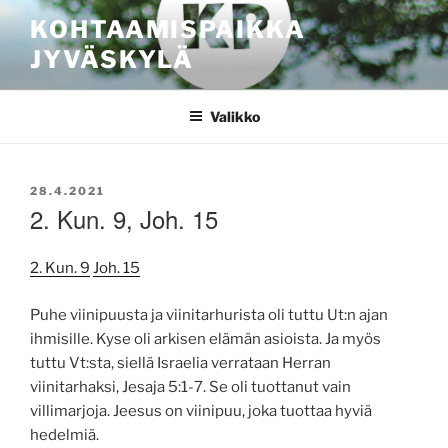
Siirry
KOHTAAMISPAIKKA
sisältöön
JYVÄSKYLÄ
Valikko
JULKAISTU
28.4.2021
2. Kun. 9, Joh. 15
2. Kun. 9
Joh. 15
Puhe viinipuusta ja viinitarhurista oli tuttu Ut:n ajan
ihmisille. Kyse oli arkisen elämän asioista. Ja myös
tuttu Vt:sta, siellä Israelia verrataan Herran
viinitarhaksi, Jesaja 5:1-7. Se oli tuottanut vain
villimarjoja. Jeesus on viinipuu, joka tuottaa hyviä
hedelmiä.