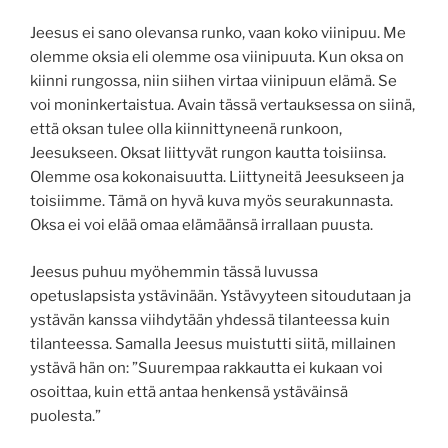
Jeesus ei sano olevansa runko, vaan koko viinipuu. Me
olemme oksia eli olemme osa viinipuuta. Kun oksa on
kiinni rungossa, niin siihen virtaa viinipuun elämä. Se
voi moninkertaistua. Avain tässä vertauksessa on siinä,
että oksan tulee olla kiinnittyneenä runkoon,
Jeesukseen. Oksat liittyvät rungon kautta toisiinsa.
Olemme osa kokonaisuutta. Liittyneitä Jeesukseen ja
toisiimme. Tämä on hyvä kuva myös seurakunnasta.
Oksa ei voi elää omaa elämäänsä irrallaan puusta.
Jeesus puhuu myöhemmin tässä luvussa
opetuslapsista ystävinään. Ystävyyteen sitoudutaan ja
ystävän kanssa viihdytään yhdessä tilanteessa kuin
tilanteessa. Samalla Jeesus muistutti siitä, millainen
ystävä hän on: ”Suurempaa rakkautta ei kukaan voi
osoittaa, kuin että antaa henkensä ystäväinsä
puolesta.”