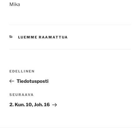
Mika
KATEGORIAT
LUEMME RAAMATTUA
Artikkelien
Edellinen
EDELLINEN
selaus
artikkeli
Tiedotusposti
Seuraava
SEURAAVA
artikkeli
2. Kun. 10, Joh. 16