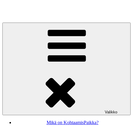
Siirry
sisältöön
KohtaamisPaikka Jyväskylä
Valikko
Mikä on KohtaamisPaikka?