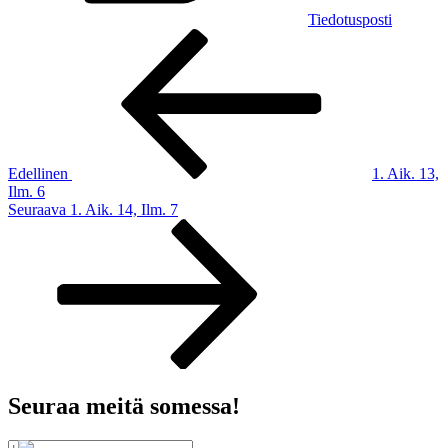
Tiedotusposti
Artikkelien
Edellinen
artikkeli
selaus
Edellinen
1. Aik. 13,
Ilm. 6
Seuraava
Seuraava
1. Aik. 14, Ilm. 7
artikkeli
Seuraa meitä somessa!
Etsi: