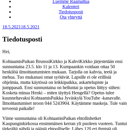
Luemme Raamattua
Kalenteri
Tiedotusposti
Ota yhteyttä
Julkaistu
18.5.2021
18.5.2021
Tiedotusposti
Hei,
KohtaamisPaikan BrunssiKirkko ja KahviKirkko järjestetään ensi
sunnuntaina 23.5. klo 11 ja 13. Kumpaankin voidaan ottaa 50
henkilöä ilmoittautumisten mukaan. Tarjolla on kahvia, teetä ja
mehua. Tuo mukanasi omat syötävät. Lapsille ei ole erillisiä
ohjelmia, mutta käytössä on leikkipaikka, askartelupiste ja
jumppasali. Ensi sunnuntaina on helluntai ja opetus liittyy siihen:
Kosketa minua Henki – miten täyttyä Hengellä? Opetus tulee
kuunneltavaksi KohtaamisPaikka Jyväskylä YouTube -kanavalle.
Ilmoittautumiset nroon 044 5243904. Käytämme maskeja. Tule vain
terveenä paikalle!
Viime sunnuntaina oli KohtaamisPaikan ehtollishetket
Kaupunginkirkossa ensimmäisen kerran yli puoleen vuoteen. Tuntui
tärkeältä nähdä ja päästä ehtoolliselle. Lähes 120 eri ihmistä oli