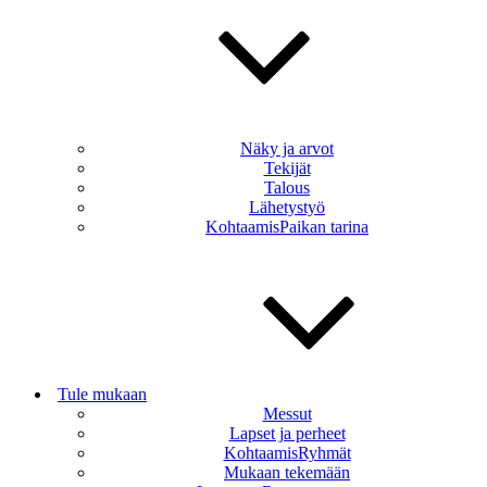
Näky ja arvot
Tekijät
Talous
Lähetystyö
KohtaamisPaikan tarina
Tule mukaan
Messut
Lapset ja perheet
KohtaamisRyhmät
Mukaan tekemään