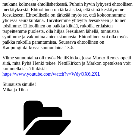
mukana kolmessa ehtollishetkessä. Puhuin hyvin lyhyesti ehtoollisen
merkityksestä. Ehtoollinen on tärkeä siksi, että siinä keskitymme
Jeesukseen. Ehtoollisella on tärkeää myös se, että kokoonnumme
yhdessä seurakuntana. Tarvitsemme yhteyttä Jeesukseen ja toinen
toisiimme. Ehtoollinen on paikka kiittää, rukoilla erilaisten
tarpeittemme puolesta, olla hiljaa Jeesuksen lähellä, tunnustaa
syntimme ja vakuuttua anteeksiannosta. Ehtoollinen voi olla myös
paikka rukoilla parantumista. Seuraava ehtoollinen on
Kaupunginkirkossa sunnuntaina 13.6.
Viime sunnuntaina oli myös NettiKirkko, jossa Marko Remes opetti
siitä, mitä Pyhä Henki tekee. NettiKirkon ja Markon opetuksen voit
kuunnella tästä linkistä:
https://www.youtube.com/watch?v=WdyQX6i2XL
Siunausta sinulle!
Mika ja Tiina
Kategoriat