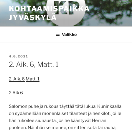
Siirry
KOHTAAMISPAIKKA
sisältöön
JYVÄSKYLÄ
Valikko
JULKAISTU
4.6.2021
2. Aik. 6, Matt. 1
2. Aik. 6
Matt. 1
2 Aik 6
Salomon puhe ja rukous täyttää tätä lukua. Kuninkaalla
on sydämellään monenlaiset tilanteet ja henkilöt, joille
hän rukoilee siunausta, jos he kääntyvät Herran
puoleen. Näinhän se menee, on sitten sota tai rauha,