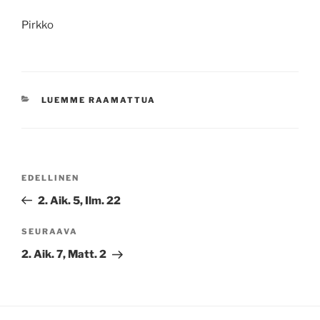
Pirkko
KATEGORIAT
LUEMME RAAMATTUA
Artikkelien
Edellinen
EDELLINEN
selaus
artikkeli
2. Aik. 5, Ilm. 22
Seuraava
SEURAAVA
artikkeli
2. Aik. 7, Matt. 2