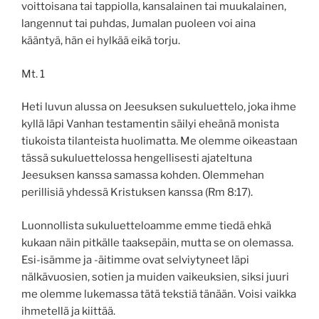
voittoisana tai tappiolla, kansalainen tai muukalainen,
langennut tai puhdas, Jumalan puoleen voi aina
kääntyä, hän ei hylkää eikä torju.
Mt. 1
Heti luvun alussa on Jeesuksen sukuluettelo, joka ihme
kyllä läpi Vanhan testamentin säilyi eheänä monista
tiukoista tilanteista huolimatta. Me olemme oikeastaan
tässä sukuluettelossa hengellisesti ajateltuna
Jeesuksen kanssa samassa kohden. Olemmehan
perillisiä yhdessä Kristuksen kanssa (Rm 8:17).
Luonnollista sukuluetteloamme emme tiedä ehkä
kukaan näin pitkälle taaksepäin, mutta se on olemassa.
Esi-isämme ja -äitimme ovat selviytyneet läpi
nälkävuosien, sotien ja muiden vaikeuksien, siksi juuri
me olemme lukemassa tätä tekstiä tänään. Voisi vaikka
ihmetellä ja kiittää.