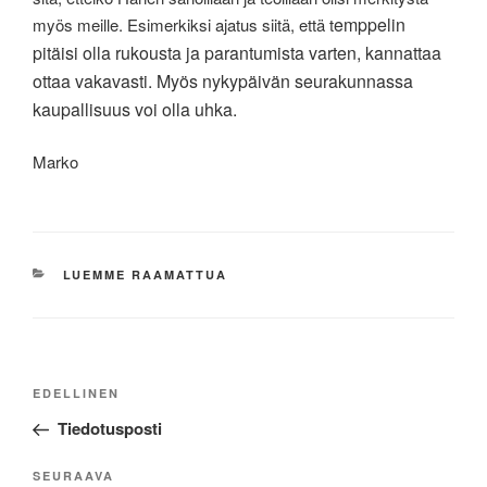
emppelin
myös meille. Esimerkiksi ajatus siitä, että t
pitäisi olla rukousta ja parantumista varten, kannattaa
ottaa vakavasti. Myös nykypäivän seurakunnassa
kaupallisuus voi olla uhka.
Marko
KATEGORIAT
LUEMME RAAMATTUA
Artikkelien
Edellinen
EDELLINEN
selaus
artikkeli
Tiedotusposti
Seuraava
SEURAAVA