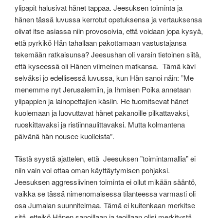
ylipapit halusivat hänet tappaa. Jeesuksen toiminta ja
hänen tässä luvussa kerrotut opetuksensa ja vertauksensa
olivat itse asiassa niin provosoivia, että voidaan jopa kysyä,
että pyrkikö Hän tahallaan pakottamaan vastustajansa
tekemään ratkaisunsa? Jeesushan oli varsin tietoinen siitä,
että kyseessä oli Hänen viimeinen matkansa. Tämä kävi
selväksi jo edellisessä luvussa, kun Hän sanoi näin: ”
Me
menemme nyt Jerusalemiin, ja Ihmisen Poika annetaan
ylipappien ja lainopettajien käsiin. He tuomitsevat hänet
kuolemaan
ja luovuttavat hänet pakanoille pilkattavaksi,
ruoskittavaksi ja ristiinnaulittavaksi. Mutta kolmantena
päivänä hän nousee kuolleista
”.
Tästä syystä ajattelen, että Jeesuksen ”toimintamallia” ei
niin vain voi ottaa oman käyttäytymisen pohjaksi.
Jeesuksen aggressiivinen toiminta ei ollut mikään sääntö,
vaikka se tässä nimenomaisessa tilanteessa varmasti oli
osa Jumalan suunnitelmaa. Tämä ei kuitenkaan merkitse
sitä, etteikö Hänen sanoillaan ja teoillaan olisi merkitystä