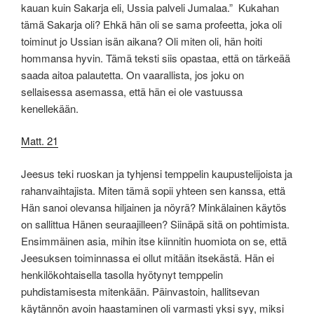
kauan kuin Sakarja eli, Ussia palveli Jumalaa.” Kukahan
tämä Sakarja oli? Ehkä hän oli se sama profeetta, joka oli
toiminut jo Ussian isän aikana? Oli miten oli, hän hoiti
hommansa hyvin. Tämä teksti siis opastaa, että on tärkeää
saada aitoa palautetta. On vaarallista, jos joku on
sellaisessa asemassa, että hän ei ole vastuussa
kenellekään.
Matt. 21
Jeesus teki ruoskan ja tyhjensi temppelin kaupustelijoista ja
rahanvaihtajista. Miten tämä sopii yhteen sen kanssa, että
Hän sanoi olevansa hiljainen ja nöyrä? Minkälainen käytös
on sallittua Hänen seuraajilleen? Siinäpä sitä on pohtimista.
Ensimmäinen asia, mihin itse kiinnitin huomiota on se, että
Jeesuksen toiminnassa ei ollut mitään itsekästä. Hän ei
henkilökohtaisella tasolla hyötynyt temppelin
puhdistamisesta mitenkään. Päinvastoin, hallitsevan
käytännön avoin haastaminen oli varmasti yksi syy, miksi