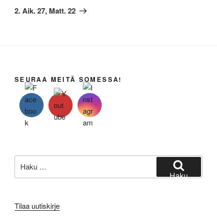
artikkeli
2. Aik. 27, Matt. 22
SEURAA MEITÄ SOMESSA!
Etsi:
Haku
Tilaa uutiskirje