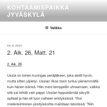
Siirry
KOHTAAMISPAIKKA
sisältöön
JYVÄSKYLÄ
Valikko
JULKAISTU
24.6.2021
2. Aik. 26, Matt. 21
2. Aik. 26
Ussia on toinen kuningas peräjälkeen, joka aloitti hyvin,
mutta sitten ylpistyi. Ussian rikos tosin tuntuu pienemmältä
kuin hänen isänsä. Hän meni temppeliin uhraamaan, vaikka
sitä sai tehdä vain pappi. Ussian loppuelämää sävytti
spitaali ja hän eli tuon vaiheen eristyksissä. Yksi
mielenkiintoinen yksityiskohta mainitaan tekstissä: ”Niin