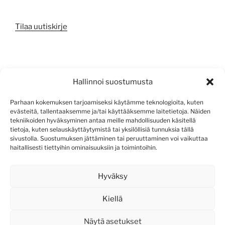
Tilaa uutiskirje
META
Hallinnoi suostumusta
Kirjaudu sisään
Parhaan kokemuksen tarjoamiseksi käytämme teknologioita, kuten
evästeitä, tallentaaksemme ja/tai käyttääksemme laitetietoja. Näiden
Sisältösyöte
tekniikoiden hyväksyminen antaa meille mahdollisuuden käsitellä
tietoja, kuten selauskäyttäytymistä tai yksilöllisiä tunnuksia tällä
Kommenttisyöte
sivustolla. Suostumuksen jättäminen tai peruuttaminen voi vaikuttaa
haitallisesti tiettyihin ominaisuuksiin ja toimintoihin.
WordPress.org
Hyväksy
Kiellä
Näytä asetukset