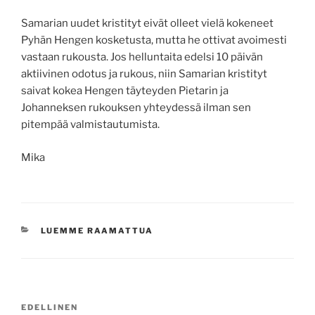
Samarian uudet kristityt eivät olleet vielä kokeneet
Pyhän Hengen kosketusta, mutta he ottivat avoimesti
vastaan rukousta. Jos helluntaita edelsi 10 päivän
aktiivinen odotus ja rukous, niin Samarian kristityt
saivat kokea Hengen täyteyden Pietarin ja
Johanneksen rukouksen yhteydessä ilman sen
pitempää valmistautumista.
Mika
KATEGORIAT
LUEMME RAAMATTUA
Artikkelien
Edellinen
EDELLINEN