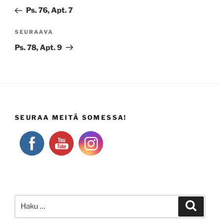
selaus
artikkeli
Ps. 76, Apt. 7
Seuraava
SEURAAVA
artikkeli
Ps. 78, Apt. 9
SEURAA MEITÄ SOMESSA!
Etsi:
Haku