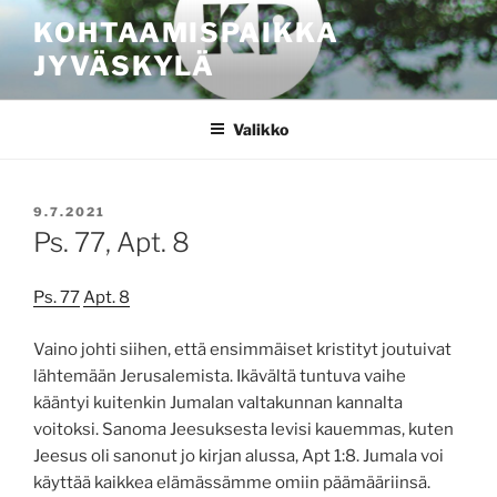
Siirry
KOHTAAMISPAIKKA
sisältöön
JYVÄSKYLÄ
Valikko
JULKAISTU
9.7.2021
Ps. 77, Apt. 8
Ps. 77
Apt. 8
Vaino johti siihen, että ensimmäiset kristityt joutuivat
lähtemään Jerusalemista. Ikävältä tuntuva vaihe
kääntyi kuitenkin Jumalan valtakunnan kannalta
voitoksi. Sanoma Jeesuksesta levisi kauemmas, kuten
Jeesus oli sanonut jo kirjan alussa, Apt 1:8. Jumala voi
käyttää kaikkea elämässämme omiin päämääriinsä.