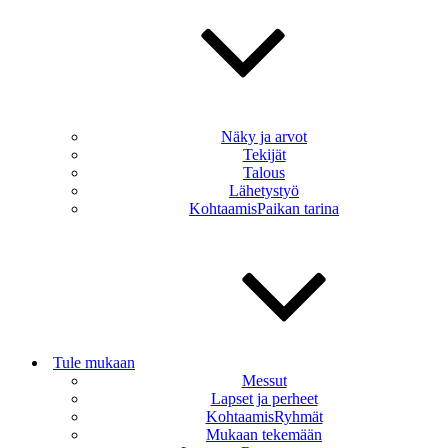
Näky ja arvot
Tekijät
Talous
Lähetystyö
KohtaamisPaikan tarina
Tule mukaan
Messut
Lapset ja perheet
KohtaamisRyhmät
Mukaan tekemään