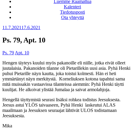
Luemme Raamattua
Kalenteri
Tiedotusposti
Ota yhteyttä
Julkaistu
11.7.2021
17.6.2021
Ps. 79, Apt. 10
Ps. 79
Apt. 10
Hengen täyteys kuului myös pakanoille eli niille, jotka eivät olleet
juutalaisia. Pakanoiden tilanne oli Pietarillekin uusi asia. Pyhä Henki
puhui Pietarille näyn kautta, joka toistui kolmesti. Hän ei heti
ymmärtänyt näyn merkitystä.
Korneliuksen kotona tapahtui sama
mitä muissakin vastaavissa tilanteissa aiemmin: Pyhä Henki täytti
kuulijat. He alkoivat ylistää Jumalaa ja saivat armolahjoja.
Hengellä täyttymistä seurasi lisäksi rohkea todistus Jeesuksesta.
Jeesus astui YLÖS taivaaseen, Pyhä Henki laskeutui ALAS
maailmaan ja Jeesuksen seuraajat lähtivät ULOS todistamaan
Jeesuksesta.
Mika