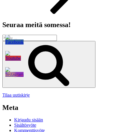
Seuraa meitä somessa!
Etsi:
Haku
Tilaa uutiskirje
Meta
Kirjaudu sisään
Sisältösyöte
Kommenttisyöte