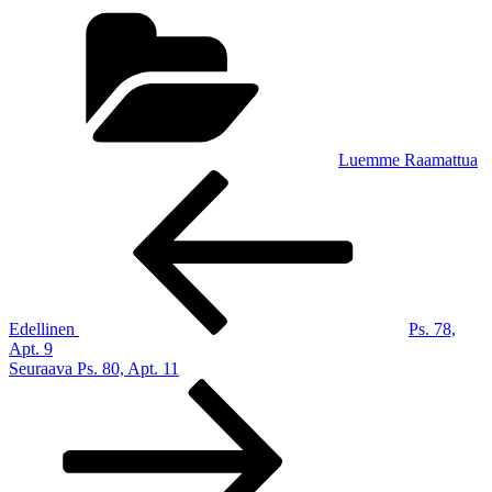
Kategoriat
Luemme Raamattua
Artikkelien
Edellinen
artikkeli
selaus
Edellinen
Ps. 78,
Apt. 9
Seuraava
Seuraava
Ps. 80, Apt. 11
artikkeli