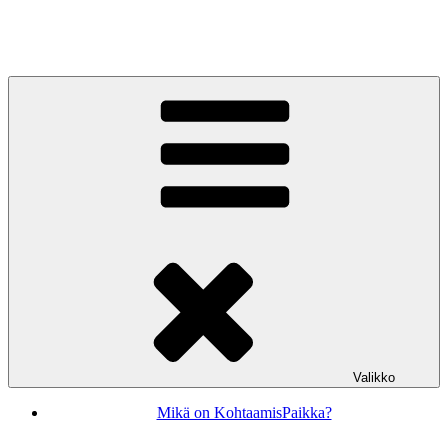
Siirry
sisältöön
KohtaamisPaikka Jyväskylä
Valikko
Mikä on KohtaamisPaikka?