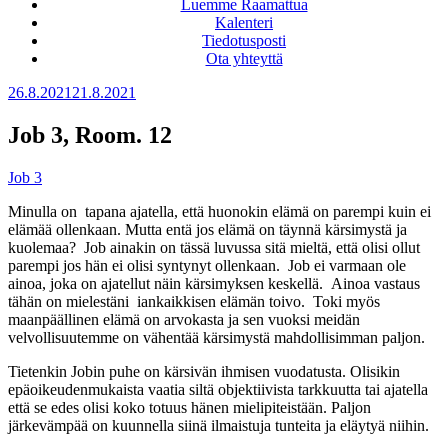
Luemme Raamattua
Kalenteri
Tiedotusposti
Ota yhteyttä
Julkaistu
26.8.2021
21.8.2021
Job 3, Room. 12
Job 3
Minulla on tapana ajatella, että huonokin elämä on parempi kuin ei
elämää ollenkaan. Mutta entä jos elämä on täynnä kärsimystä ja
kuolemaa? Job ainakin on tässä luvussa sitä mieltä, että olisi ollut
parempi jos hän ei olisi syntynyt ollenkaan. Job ei varmaan ole
ainoa, joka on ajatellut näin kärsimyksen keskellä. Ainoa vastaus
tähän on mielestäni iankaikkisen elämän toivo. Toki myös
maanpäällinen elämä on arvokasta ja sen vuoksi meidän
velvollisuutemme on vähentää kärsimystä mahdollisimman paljon.
Tietenkin Jobin puhe on kärsivän ihmisen vuodatusta. Olisikin
epäoikeudenmukaista vaatia siltä objektiivista tarkkuutta tai ajatella
että se edes olisi koko totuus hänen mielipiteistään. Paljon
järkevämpää on kuunnella siinä ilmaistuja tunteita ja eläytyä niihin.