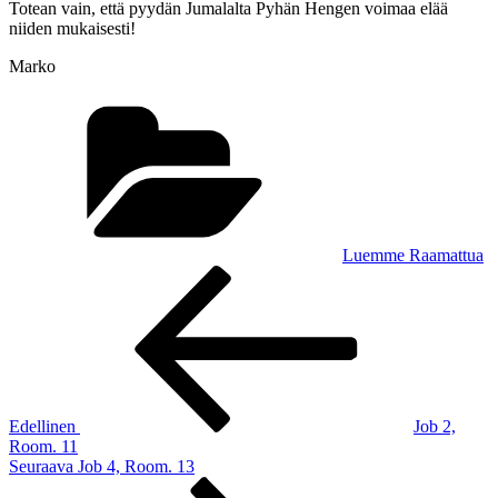
Totean vain, että pyydän Jumalalta Pyhän Hengen voimaa elää
niiden mukaisesti!
Marko
Kategoriat
Luemme Raamattua
Artikkelien
Edellinen
artikkeli
selaus
Edellinen
Job 2,
Room. 11
Seuraava
Seuraava
Job 4, Room. 13
artikkeli