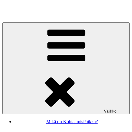
Siirry
sisältöön
KohtaamisPaikka Jyväskylä
Valikko
Mikä on KohtaamisPaikka?