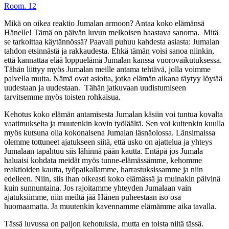
Room. 12
Mikä on oikea reaktio Jumalan armoon? Antaa koko elämänsä
Hänelle! Tämä on päivän luvun melkoisen haastava sanoma. Mitä
se tarkoittaa käytännössä? Paavali puhuu kahdesta asiasta: Jumalan
tahdon etsinnästä ja rakkaudesta. Ehkä tämän voisi sanoa niinkin,
että kannattaa elää loppuelämä Jumalan kanssa vuorovaikutuksessa.
Tähän liittyy myös Jumalan meille antama tehtävä, jolla voimme
palvella muita. Nämä ovat asioita, jotka elämän aikana täytyy löytää
uudestaan ja uudestaan. Tähän jatkuvaan uudistumiseen
tarvitsemme myös toisten rohkaisua.
Kehotus koko elämän antamisesta Jumalan käsiin voi tuntua kovalta
vaatimukselta ja muutenkin kovin työläältä. Sen voi kuitenkin kuulla
myös kutsuna olla kokonaisena Jumalan läsnäolossa. Länsimaissa
olemme tottuneet ajatukseen siitä, että usko on ajattelua ja yhteys
Jumalaan tapahtuu siis lähinnä pään kautta. Entäpä jos Jumala
haluaisi kohdata meidät myös tunne-elämässämme, kehomme
reaktioiden kautta, työpaikallamme, harrastuksissamme ja niin
edelleen. Niin, siis ihan oikeasti koko elämässä ja muinakin päivinä
kuin sunnuntaina. Jos rajoitamme yhteyden Jumalaan vain
ajatuksiimme, niin meiltä jää Hänen puheestaan iso osa
huomaamatta. Ja muutenkin kavennamme elämämme aika tavalla.
Tässä luvussa on paljon kehotuksia, mutta en toista niitä tässä.