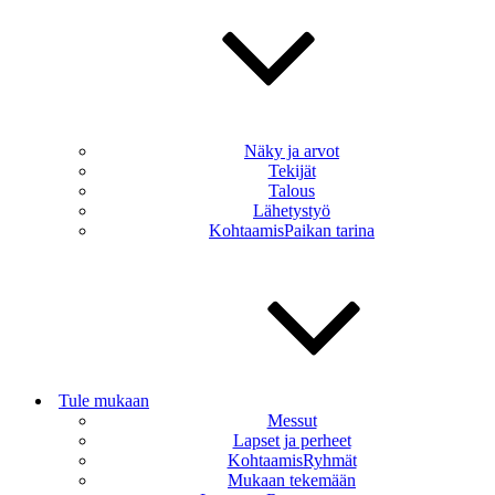
Näky ja arvot
Tekijät
Talous
Lähetystyö
KohtaamisPaikan tarina
Tule mukaan
Messut
Lapset ja perheet
KohtaamisRyhmät
Mukaan tekemään