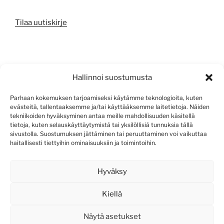
Tilaa uutiskirje
META
Hallinnoi suostumusta
Kirjaudu sisään
Parhaan kokemuksen tarjoamiseksi käytämme teknologioita, kuten
evästeitä, tallentaaksemme ja/tai käyttääksemme laitetietoja. Näiden
Sisältösyöte
tekniikoiden hyväksyminen antaa meille mahdollisuuden käsitellä
tietoja, kuten selauskäyttäytymistä tai yksilöllisiä tunnuksia tällä
Kommenttisyöte
sivustolla. Suostumuksen jättäminen tai peruuttaminen voi vaikuttaa
haitallisesti tiettyihin ominaisuuksiin ja toimintoihin.
WordPress.org
Hyväksy
Kiellä
Näytä asetukset