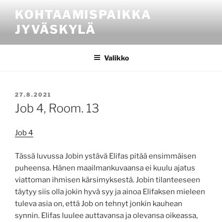
Siirry
KOHTAAMISPAIKKA
sisältöön
JYVÄSKYLÄ
Valikko
JULKAISTU
27.8.2021
Job 4, Room. 13
Job 4
Tässä luvussa Jobin ystävä Elifas pitää ensimmäisen
puheensa. Hänen maailmankuvaansa ei kuulu ajatus
viattoman ihmisen kärsimyksestä. Jobin tilanteeseen
täytyy siis olla jokin hyvä syy ja ainoa Elifaksen mieleen
tuleva asia on, että Job on tehnyt jonkin kauhean
synnin. Elifas luulee auttavansa ja olevansa oikeassa,