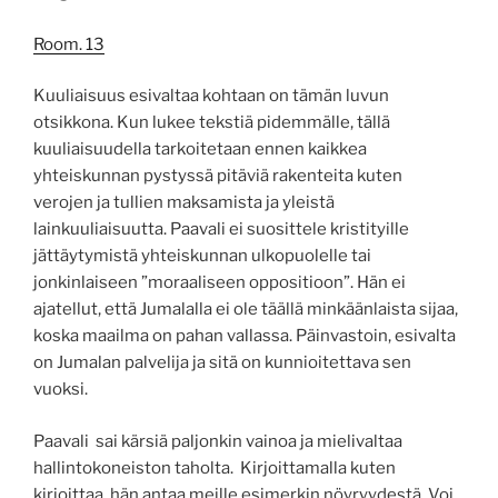
Room. 13
Kuuliaisuus esivaltaa kohtaan on tämän luvun
otsikkona. Kun lukee tekstiä pidemmälle, tällä
kuuliaisuudella tarkoitetaan ennen kaikkea
yhteiskunnan pystyssä pitäviä rakenteita kuten
verojen ja tullien maksamista ja yleistä
lainkuuliaisuutta. Paavali ei suosittele kristityille
jättäytymistä yhteiskunnan ulkopuolelle tai
jonkinlaiseen ”moraaliseen oppositioon”. Hän ei
ajatellut, että Jumalalla ei ole täällä minkäänlaista sijaa,
koska maailma on pahan vallassa. Päinvastoin, esivalta
on Jumalan palvelija ja sitä on kunnioitettava sen
vuoksi.
Paavali sai kärsiä paljonkin vainoa ja mielivaltaa
hallintokoneiston taholta. Kirjoittamalla kuten
kirjoittaa, hän antaa meille esimerkin nöyryydestä. Voi