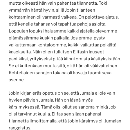
mutta oikeasti hän vain pahentaa tilannetta. Toki
ymmärrän häntä hyvin, sillä Jobin tilanteen
kohtaaminen oli varmasti vaikeaa. On pelottava ajatus,
että kenelle tahansa voi tapahtua pahoja asioita.
Loppujen lopuksi haluamme kaikki ajatella olevamme
elämässämme kuskin paikalla. Jos emme pysty
vaikuttamaan kohtaloomme, kaikki vaikuttaa pelkältä
kaaokselta. Näin ollen tulkitsen Elifasin lauseet
paniikiksi, yritykseksi pitää kiinni omista käsityksistään.
Se ei kuitenkaan muuta sitä, että hän oli väkivaltainen.
Kohteliaiden sanojen takana oli kova ja tuomitseva
asenne.
Jobin kirjan eräs opetus on se, että Jumala ei ole vain
hyvien päivien Jumala. Hän on läsnä myös
kärsimyksessä. Tämä olisi ollut se sanoma minkä Job
olisi tarvinnut kuulla. Elifas sen sijaan pahensi
tilannetta ilmoittamalla, että Jobin kärsimys oli Jumalan
rangaistus.