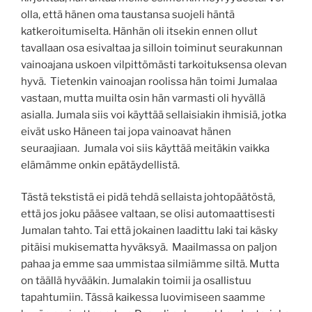
olla, että hänen oma taustansa suojeli häntä
katkeroitumiselta. Hänhän oli itsekin ennen ollut
tavallaan osa esivaltaa ja silloin toiminut seurakunnan
vainoajana uskoen vilpittömästi tarkoituksensa olevan
hyvä. Tietenkin vainoajan roolissa hän toimi Jumalaa
vastaan, mutta muilta osin hän varmasti oli hyvällä
asialla. Jumala siis voi käyttää sellaisiakin ihmisiä, jotka
eivät usko Häneen tai jopa vainoavat hänen
seuraajiaan. Jumala voi siis käyttää meitäkin vaikka
elämämme onkin epätäydellistä.
Tästä tekstistä ei pidä tehdä sellaista johtopäätöstä,
että jos joku pääsee valtaan, se olisi automaattisesti
Jumalan tahto. Tai että jokainen laadittu laki tai käsky
pitäisi mukisematta hyväksyä. Maailmassa on paljon
pahaa ja emme saa ummistaa silmiämme siltä. Mutta
on täällä hyvääkin. Jumalakin toimii ja osallistuu
tapahtumiin. Tässä kaikessa luovimiseen saamme