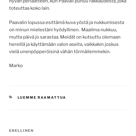
hyvän periaatteen, kun Paavali puhuu rakkaudesta, joka
toteuttaa koko lain.
Paavalin lopussa esittämä kuva yöstä ja nukkumisesta
on minun mielestäni hyödyllinen. Maailma nukkuu,
mutta päivä jo sarastaa. Meidät on kutsuttu olemaan
hereillä ja käyttämään valon aseita, vaikkakin joskus
vielä unenpöpperöisinä vähän törmäilemmekin.
Marko
KATEGORIAT
LUEMME RAAMATTUA
Artikkelien
Edellinen
EDELLINEN
selaus