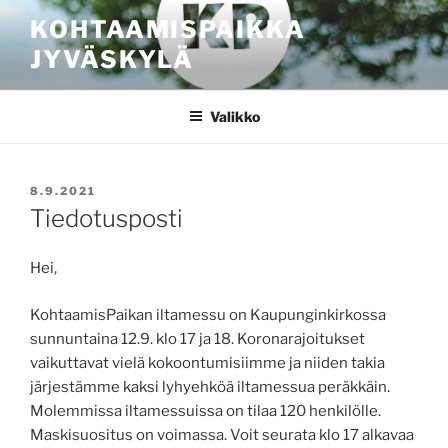
Siirry
KOHTAAMISPAIKKA
sisältöön
JYVÄSKYLÄ
Valikko
JULKAISTU
8.9.2021
Tiedotusposti
Hei,
KohtaamisPaikan iltamessu on Kaupunginkirkossa
sunnuntaina 12.9. klo 17 ja 18. Koronarajoitukset
vaikuttavat vielä kokoontumisiimme ja niiden takia
järjestämme kaksi lyhyehköä iltamessua peräkkäin.
Molemmissa iltamessuissa on tilaa 120 henkilölle.
Maskisuositus on voimassa. Voit seurata klo 17 alkavaa