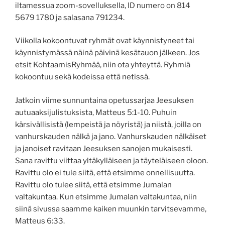
iltamessua zoom-sovelluksella, ID numero on 814
5679 1780 ja salasana 791234.
Viikolla kokoontuvat ryhmät ovat käynnistyneet tai
käynnistymässä näinä päivinä kesätauon jälkeen. Jos
etsit KohtaamisRyhmää, niin ota yhteyttä. Ryhmiä
kokoontuu sekä kodeissa että netissä.
Jatkoin viime sunnuntaina opetussarjaa Jeesuksen
autuaaksijulistuksista, Matteus 5:1-10. Puhuin
kärsivällisistä (lempeistä ja nöyristä) ja niistä, joilla on
vanhurskauden nälkä ja jano. Vanhurskauden nälkäiset
ja janoiset ravitaan Jeesuksen sanojen mukaisesti.
Sana ravittu viittaa yltäkylläiseen ja täyteläiseen oloon.
Ravittu olo ei tule siitä, että etsimme onnellisuutta.
Ravittu olo tulee siitä, että etsimme Jumalan
valtakuntaa. Kun etsimme Jumalan valtakuntaa, niin
siinä sivussa saamme kaiken muunkin tarvitsevamme,
Matteus 6:33.