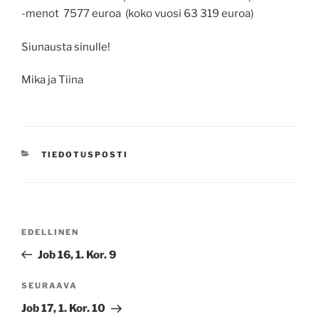
-menot 7577 euroa (koko vuosi 63 319 euroa)
Siunausta sinulle!
Mika ja Tiina
KATEGORIAT
TIEDOTUSPOSTI
Artikkelien
Edellinen
EDELLINEN
selaus
artikkeli
Job 16, 1. Kor. 9
Seuraava
SEURAAVA
artikkeli
Job 17, 1. Kor. 10