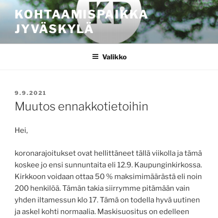
Siirry
KOHTAAMISPAIKKA
sisältöön
JYVÄSKYLÄ
Valikko
JULKAISTU
9.9.2021
Muutos ennakkotietoihin
Hei,
koronarajoitukset ovat hellittäneet tällä viikolla ja tämä
koskee jo ensi sunnuntaita eli 12.9. Kaupunginkirkossa.
Kirkkoon voidaan ottaa 50 % maksimimäärästä eli noin
200 henkilöä. Tämän takia siirrymme pitämään vain
yhden iltamessun klo 17. Tämä on todella hyvä uutinen
ja askel kohti normaalia. Maskisuositus on edelleen