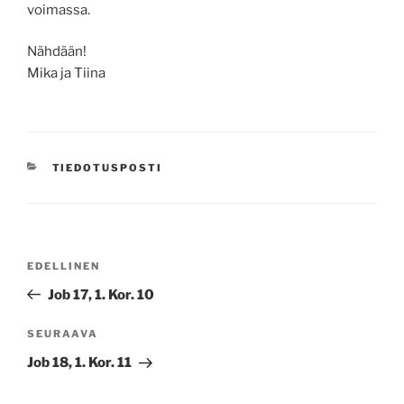
voimassa.
Nähdään!
Mika ja Tiina
KATEGORIAT
TIEDOTUSPOSTI
Artikkelien
Edellinen
EDELLINEN
selaus
artikkeli
Job 17, 1. Kor. 10
Seuraava
SEURAAVA
artikkeli
Job 18, 1. Kor. 11