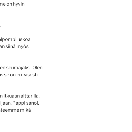
mme on hyvin
.
 helpompi uskoa
aan siinä myös
en seuraajaksi. Olen
 se on erityisesti
itkuaan alttarilla.
ljaan. Pappi sanoi,
ilanteemme mikä