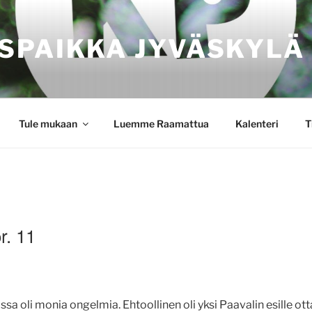
SPAIKKA JYVÄSKYLÄ
Tule mukaan
Luemme Raamattua
Kalenteri
T
r. 11
sa oli monia ongelmia. Ehtoollinen oli yksi Paavalin esille o