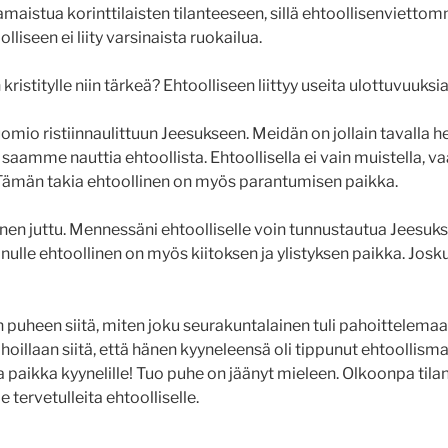
maistua korinttilaisten tilanteeseen, sillä ehtoollisenvietto
olliseen ei liity varsinaista ruokailua.
kristitylle niin tärkeä? Ehtoolliseen liittyy useita ulottuvuuksia
uomio ristiinnaulittuun Jeesukseen. Meidän on jollain tavalla
aamme nauttia ehtoollista. Ehtoollisella ei vain muistella, v
Tämän takia ehtoollinen on myös parantumisen paikka.
inen juttu. Mennessäni ehtoolliselle voin tunnustautua Jeesuks
ulle ehtoollinen on myös kiitoksen ja ylistyksen paikka. Joskus
puheen siitä, miten joku seurakuntalainen tuli pahoittelemaan 
oillaan siitä, että hänen kyyneleensä oli tippunut ehtoollisma
kea paikka kyynelille! Tuo puhe on jäänyt mieleen. Olkoonpa t
 tervetulleita ehtoolliselle.