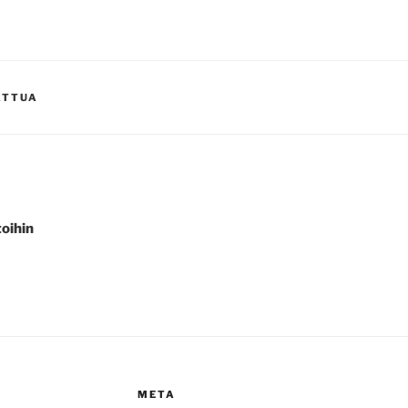
ATTUA
oihin
META