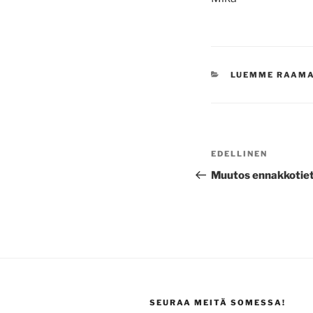
KATEGORIAT
LUEMME RAAM
Artikkelien
Edellinen
EDELLINEN
selaus
artikkeli
Muutos ennakkotiet
SEURAA MEITÄ SOMESSA!