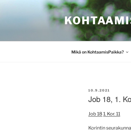
Siirry
sisältöön
KOHTAAMI
Mikä on KohtaamisPaikka?
JULKAISTU
10.9.2021
Job 18, 1. Ko
Job 18
1. Kor. 11
Korintin seurakunnas