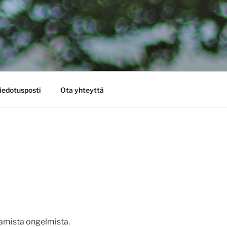
iedotusposti
Ota yhteyttä
ttamista ongelmista.