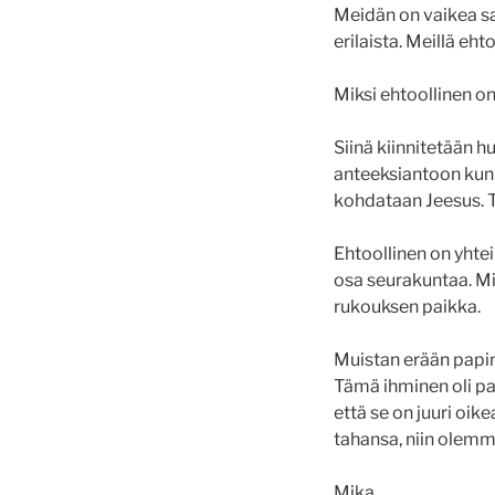
Meidän on vaikea sa
erilaista. Meillä ehto
Miksi ehtoollinen on 
Siinä kiinnitetään h
anteeksiantoon kun s
kohdataan Jeesus. 
Ehtoollinen on yhte
osa seurakuntaa. Min
rukouksen paikka.
Muistan erään papin 
Tämä ihminen oli pah
että se on juuri oi
tahansa, niin olemme
Mika