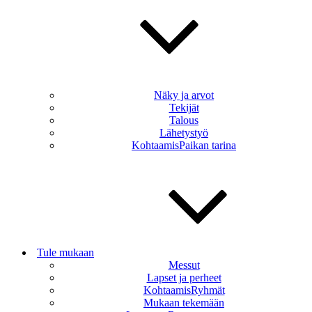
Näky ja arvot
Tekijät
Talous
Lähetystyö
KohtaamisPaikan tarina
Tule mukaan
Messut
Lapset ja perheet
KohtaamisRyhmät
Mukaan tekemään