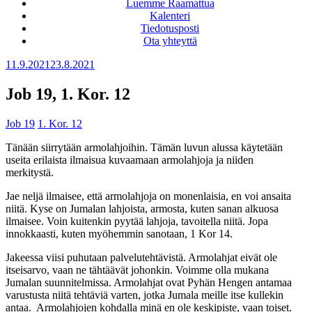
Luemme Raamattua
Kalenteri
Tiedotusposti
Ota yhteyttä
Julkaistu
11.9.2021
23.8.2021
Job 19, 1. Kor. 12
Job 19
1. Kor. 12
Tänään siirrytään armolahjoihin. Tämän luvun alussa käytetään
useita erilaista ilmaisua kuvaamaan armolahjoja ja niiden
merkitystä.
Jae neljä ilmaisee, että armolahjoja on monenlaisia, en voi ansaita
niitä. Kyse on Jumalan lahjoista, armosta, kuten sanan alkuosa
ilmaisee. Voin kuitenkin pyytää lahjoja, tavoitella niitä. Jopa
innokkaasti, kuten myöhemmin sanotaan, 1 Kor 14.
Jakeessa viisi puhutaan palvelutehtävistä. Armolahjat eivät ole
itseisarvo, vaan ne tähtäävät johonkin. Voimme olla mukana
Jumalan suunnitelmissa. Armolahjat ovat Pyhän Hengen antamaa
varustusta niitä tehtäviä varten, jotka Jumala meille itse kullekin
antaa. Armolahjojen kohdalla minä en ole keskipiste, vaan toiset.