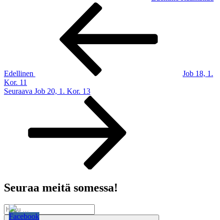
Artikkelien
Edellinen
artikkeli
selaus
Edellinen
Job 18, 1.
Kor. 11
Seuraava
Seuraava
Job 20, 1. Kor. 13
artikkeli
Seuraa meitä somessa!
Etsi:
Haku