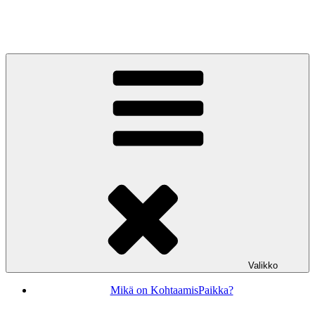
Siirry
sisältöön
KohtaamisPaikka Jyväskylä
Valikko
Mikä on KohtaamisPaikka?