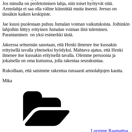
Jos minulla on profetoimisen lahja, niin toiset hyötyvät siitä.
Armolahja ei saa olla väline kiinnittää muita itseeni. Jeesus on
tässäkin kaiken keskipiste.
Jae kuusi puolestaan puhuu Jumalan voiman vaikutuksista. Joihinkin
lahjoihin liittyy erityinen Jumalan voiman ilmi tuleminen.
Parantaminen on yksi esimerkki tästä.
Jakeessa seitsemän sanotaan, että Henki ilmenee itse kussakin
erityisellä tavalla yhteiseksi hyödyksi. Mahtava ajatus, että Henki
ilmenee itse kussakin erityisellä tavalla. Olemme persoonia ja
jokaisella on oma kutsunsa, jolla rakentaa seurakuntaa.
Rukoillaan, että saisimme rakentua runsaasti armolahjojen kautta.
Mika
Kategoriat
Luemme Raamattua