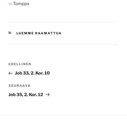
— Tomppa
KATEGORIAT
LUEMME RAAMATTUA
Artikkelien
Edellinen
EDELLINEN
selaus
artikkeli
Job 33, 2. Kor. 10
Seuraava
SEURAAVA
artikkeli
Job 35, 2. Kor. 12