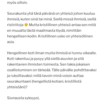
myös silloin.
Seurakunta yhä tänä päivänä on yhteisö johon kuuluu
ihmisiä, kuten sinä tai minä. Siellä missä ihmisiä, siellä
ristiriitoja
Mutta kristillinen yhteisö antaa sen mitä
en muualta tästä maailmasta löydä, nimittäin
hengellisen kodin. Kristillinen usko on yhteisöllinen
asia.
Hengellinen koti ilman muita ihmisiä ei tunnu oikealle.
Koti rakentuu ja pysyy yllä siellä asuvien ja sitä
rakentavien ihmisten toimesta. Sen takia jokaisen
osallistuminen on tärkeää. Tälle päivälle pohdittavaksi
ja rukoiltavaksi: millä tavoin minä voisin auttaa
seurakuntaani (hengellistä kotiani, kristillistä
yhteisöäni)?
Siunausta syksyysi,