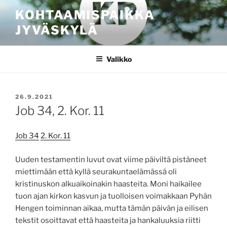
Siirry
KOHTAAMISPAIKKA
sisältöön
JYVÄSKYLÄ
Valikko
JULKAISTU
26.9.2021
Job 34, 2. Kor. 11
Job 34
2. Kor. 11
Uuden testamentin luvut ovat viime päiviltä pistäneet
miettimään että kyllä seurakuntaelämässä oli
kristinuskon alkuaikoinakin haasteita. Moni haikailee
tuon ajan kirkon kasvun ja tuolloisen voimakkaan Pyhän
Hengen toiminnan aikaa, mutta tämän päivän ja eilisen
tekstit osoittavat että haasteita ja hankaluuksia riitti