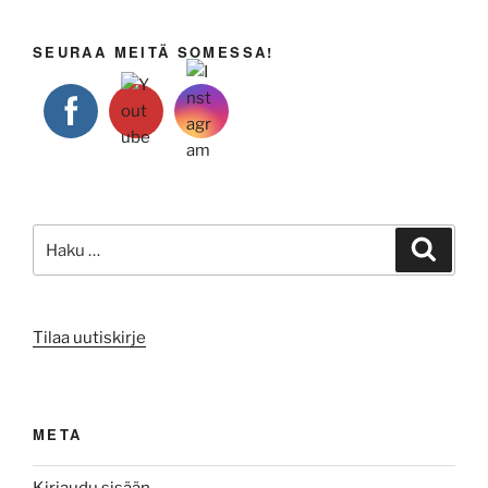
SEURAA MEITÄ SOMESSA!
Etsi:
Haku
Tilaa uutiskirje
META
Kirjaudu sisään