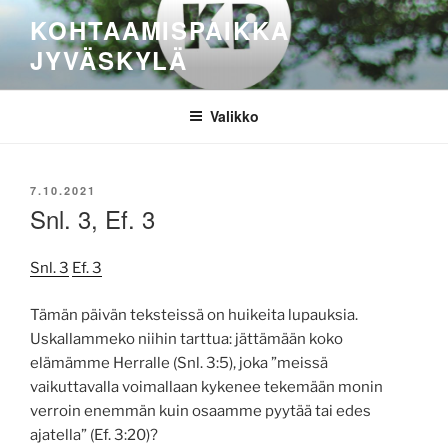
Siirry
KOHTAAMISPAIKKA
sisältöön
JYVÄSKYLÄ
Valikko
JULKAISTU
7.10.2021
Snl. 3, Ef. 3
Snl. 3
Ef. 3
Tämän päivän teksteissä on huikeita lupauksia.
Uskallammeko niihin tarttua: jättämään koko
elämämme Herralle (Snl. 3:5), joka ”meissä
vaikuttavalla voimallaan kykenee tekemään monin
verroin enemmän kuin osaamme pyytää tai edes
ajatella” (Ef. 3:20)?