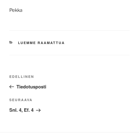
Pekka
KATEGORIAT
LUEMME RAAMATTUA
Artikkelien
Edellinen
EDELLINEN
selaus
artikkeli
Tiedotusposti
Seuraava
SEURAAVA
artikkeli
Snl. 4, Ef. 4