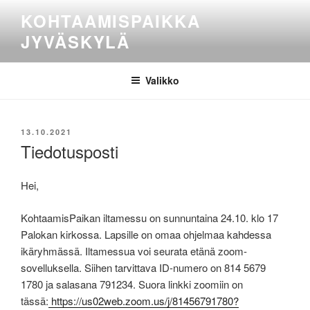
Siirry
KOHTAAMISPAIKKA
sisältöön
JYVÄSKYLÄ
Valikko
JULKAISTU
13.10.2021
Tiedotusposti
Hei,
KohtaamisPaikan iltamessu on sunnuntaina 24.10. klo 17
Palokan kirkossa. Lapsille on omaa ohjelmaa kahdessa
ikäryhmässä. Iltamessua voi seurata etänä zoom-
sovelluksella. Siihen tarvittava ID-numero on 814 5679
1780 ja salasana 791234. Suora linkki zoomiin on
tässä:
https://us02web.zoom.us/j/81456791780?