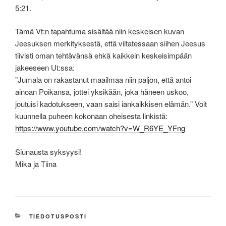
5:21.
Tämä Vt:n tapahtuma sisältää niin keskeisen kuvan
Jeesuksen merkityksestä, että viitatessaan siihen Jeesus
tiivisti oman tehtävänsä ehkä kaikkein keskeisimpään
jakeeseen Ut:ssa:
”Jumala on rakastanut maailmaa niin paljon, että antoi
ainoan Poikansa, jottei yksikään, joka häneen uskoo,
joutuisi kadotukseen, vaan saisi iankaikkisen elämän.” Voit
kuunnella puheen kokonaan oheisesta linkistä:
https://www.youtube.com/watch?v=W_R6YE_YFng
Siunausta syksyysi!
Mika ja Tiina
KATEGORIAT
TIEDOTUSPOSTI