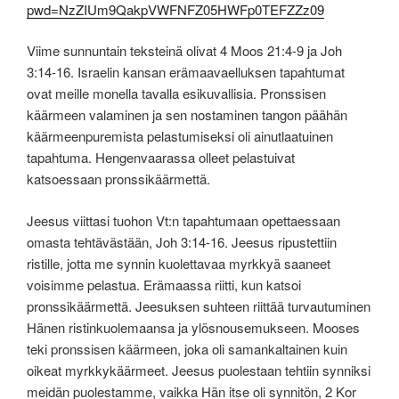
pwd=NzZIUm9QakpVWFNFZ05HWFp0TEFZZz09
Viime sunnuntain teksteinä olivat 4 Moos 21:4-9 ja Joh
3:14-16. Israelin kansan erämaavaelluksen tapahtumat
ovat meille monella tavalla esikuvallisia. Pronssisen
käärmeen valaminen ja sen nostaminen tangon päähän
käärmeenpuremista pelastumiseksi oli ainutlaatuinen
tapahtuma. Hengenvaarassa olleet pelastuivat
katsoessaan pronssikäärmettä.
Jeesus viittasi tuohon Vt:n tapahtumaan opettaessaan
omasta tehtävästään, Joh 3:14-16. Jeesus ripustettiin
ristille, jotta me synnin kuolettavaa myrkkyä saaneet
voisimme pelastua. Erämaassa riitti, kun katsoi
pronssikäärmettä. Jeesuksen suhteen riittää turvautuminen
Hänen ristinkuolemaansa ja ylösnousemukseen. Mooses
teki pronssisen käärmeen, joka oli samankaltainen kuin
oikeat myrkkykäärmeet. Jeesus puolestaan tehtiin synniksi
meidän puolestamme, vaikka Hän itse oli synnitön, 2 Kor