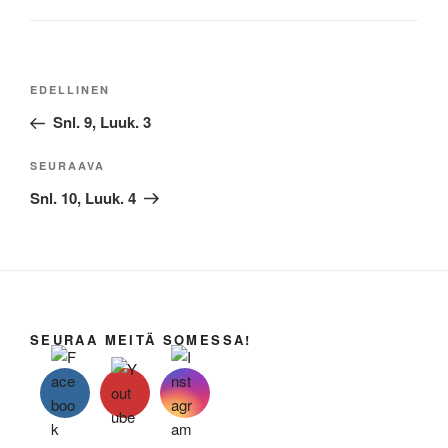
Artikkelien
Edellinen
EDELLINEN
selaus
artikkeli
Snl. 9, Luuk. 3
Seuraava
SEURAAVA
artikkeli
Snl. 10, Luuk. 4
SEURAA MEITÄ SOMESSA!