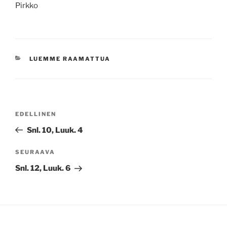
Pirkko
KATEGORIAT
LUEMME RAAMATTUA
Artikkelien
Edellinen
EDELLINEN
selaus
artikkeli
Snl. 10, Luuk. 4
Seuraava
SEURAAVA
artikkeli
Snl. 12, Luuk. 6