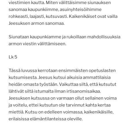
viestimien kautta. Miten välittäisimme siunauksen
sanomaa kaupunkiimme, asuinyhteisöihimme
rohkeasti, laajasti, kutsuvasti. Kaikenikäiset ovat vailla
Jeesuksen armon sanomaa.
Siunataan kaupunkiamme ja rukoillaan mahdollisuuksia
armon viestin välittämiseen.
Lk 5
Tässä luvussa kerrotaan ensimmäisten opetuslasten
kutsumisesta. Jeesus kutsui aikuisia ammattilaisia
heidän omasta työstään. Vaikuttaa siltä, että kutsutut
lähtivät siltä istumalta ilman irtisanomisaikaa.
Jeesuksen kutsussa on varmaan ollut sellainen voima
ja voitelu, ettei kutsutun ole tarvinnut kahta kertaa
miettiä. Kutsu on edelleen voimassa, kaikenikäisille,
erilaisissa elämäntilanteissa oleville.