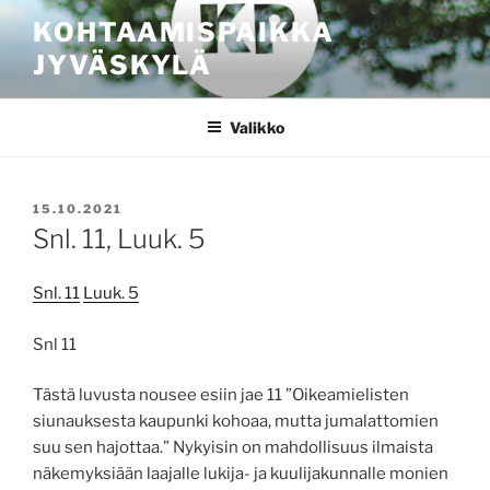
Siirry
KOHTAAMISPAIKKA
sisältöön
JYVÄSKYLÄ
Valikko
JULKAISTU
15.10.2021
Snl. 11, Luuk. 5
Snl. 11
Luuk. 5
Snl 11
Tästä luvusta nousee esiin jae 11 ”Oikeamielisten
siunauksesta kaupunki kohoaa, mutta jumalattomien
suu sen hajottaa.” Nykyisin on mahdollisuus ilmaista
näkemyksiään laajalle lukija- ja kuulijakunnalle monien