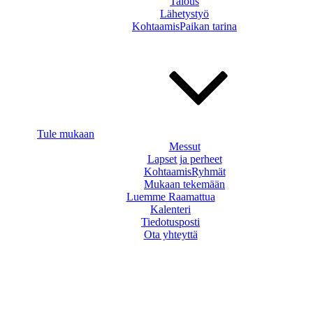
Talous
Lähetystyö
KohtaamisPaikan tarina
Tule mukaan
Messut
Lapset ja perheet
KohtaamisRyhmät
Mukaan tekemään
Luemme Raamattua
Kalenteri
Tiedotusposti
Ota yhteyttä