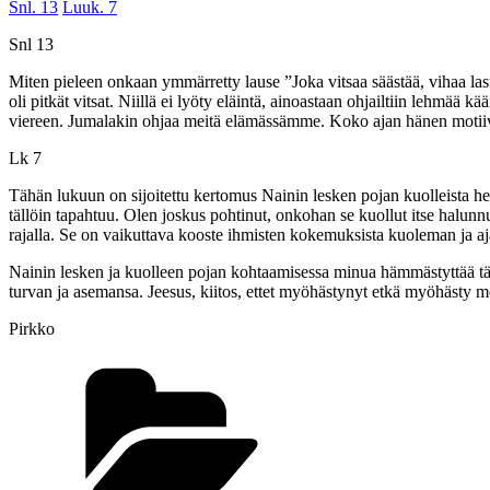
Snl. 13
Luuk. 7
Snl 13
Miten pieleen onkaan ymmärretty lause ”Joka vitsaa säästää, vihaa last
oli pitkät vitsat. Niillä ei lyöty eläintä, ainoastaan ohjailtiin lehmää
viereen. Jumalakin ohjaa meitä elämässämme. Koko ajan hänen motiiv
Lk 7
Tähän lukuun on sijoitettu kertomus Nainin lesken pojan kuolleista he
tällöin tapahtuu. Olen joskus pohtinut, onkohan se kuollut itse halunnu
rajalla. Se on vaikuttava kooste ihmisten kokemuksista kuoleman ja aja
Nainin lesken ja kuolleen pojan kohtaamisessa minua hämmästyttää täyde
turvan ja asemansa. Jeesus, kiitos, ettet myöhästynyt etkä myöhästy 
Pirkko
Kategoriat