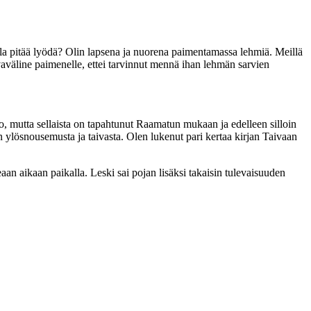
salla pitää lyödä? Olin lapsena ja nuorena paimentamassa lehmiä. Meillä
urvaväline paimenelle, ettei tarvinnut mennä ihan lehmän sarvien
o, mutta sellaista on tapahtunut Raamatun mukaan ja edelleen silloin
en ylösnousemusta ja taivasta. Olen lukenut pari kertaa kirjan Taivaan
aan aikaan paikalla. Leski sai pojan lisäksi takaisin tulevaisuuden