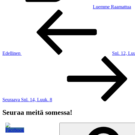
Luemme Raamattua
Artikkelien
Edellinen
artikkeli
selaus
Edellinen
Snl. 12, Lu
Seuraava
artikkeli
Seuraava
Snl. 14, Luuk. 8
Seuraa meitä somessa!
Etsi: