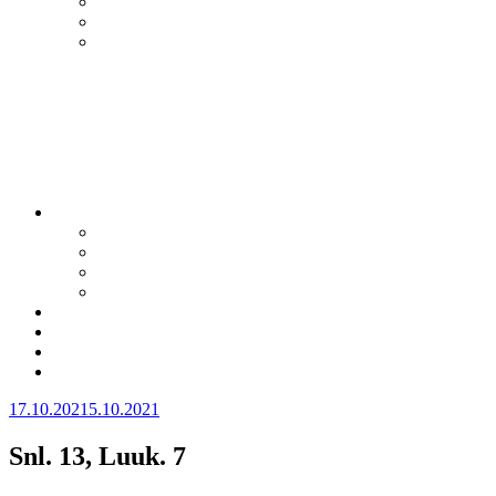
Julkaistu
17.10.2021
5.10.2021
Snl. 13, Luuk. 7