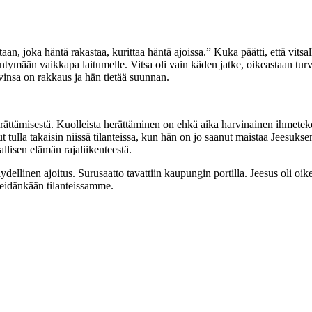
aan, joka häntä rakastaa, kurittaa häntä ajoissa.” Kuka päätti, että vit
 kääntymään vaikkapa laitumelle. Vitsa oli vain käden jatke, oikeastaan t
insa on rakkaus ja hän tietää suunnan.
rättämisestä. Kuolleista herättäminen on ehkä aika harvinainen ihmetek
t tulla takaisin niissä tilanteissa, kun hän on jo saanut maistaa Jeesuks
llisen elämän rajaliikenteestä.
llinen ajoitus. Surusaatto tavattiin kaupungin portilla. Jeesus oli oike
meidänkään tilanteissamme.