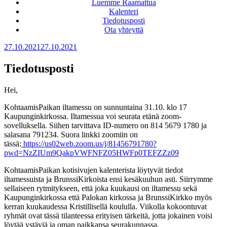
Luemme Raamattua
Kalenteri
Tiedotusposti
Ota yhteyttä
Julkaistu
27.10.2021
27.10.2021
Tiedotusposti
Hei,
KohtaamisPaikan iltamessu on sunnuntaina 31.10. klo 17
Kaupunginkirkossa. Iltamessua voi seurata etänä zoom-
sovelluksella. Siihen tarvittava ID-numero on 814 5679 1780 ja
salasana 791234. Suora linkki zoomiin on
tässä:
https://us02web.zoom.us/j/81456791780?
pwd=NzZIUm9QakpVWFNFZ05HWFp0TEFZZz09
KohtaamisPaikan kotisivujen kalenterista löytyvät tiedot
iltamessuista ja BrunssiKirkoista ensi kesäkuuhun asti. Siirrymme
sellaiseen rytmitykseen, että joka kuukausi on iltamessu sekä
Kaupunginkirkossa että Palokan kirkossa ja BrunssiKirkko myös
kerran kuukaudessa Kristillisellä koululla. Viikolla kokoontuvat
ryhmät ovat tässä tilanteessa erityisen tärkeitä, jotta jokainen voisi
löytää ystäviä ja oman paikkansa seurakunnassa.