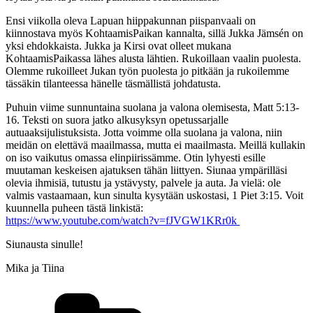
Ensi viikolla oleva Lapuan hiippakunnan piispanvaali on
kiinnostava myös KohtaamisPaikan kannalta, sillä Jukka Jämsén on
yksi ehdokkaista. Jukka ja Kirsi ovat olleet mukana
KohtaamisPaikassa lähes alusta lähtien. Rukoillaan vaalin puolesta.
Olemme rukoilleet Jukan työn puolesta jo pitkään ja rukoilemme
tässäkin tilanteessa hänelle täsmällistä johdatusta.
Puhuin viime sunnuntaina suolana ja valona olemisesta, Matt 5:13-
16. Teksti on suora jatko alkusyksyn opetussarjalle
autuaaksijulistuksista. Jotta voimme olla suolana ja valona, niin
meidän on elettävä maailmassa, mutta ei maailmasta. Meillä kullakin
on iso vaikutus omassa elinpiirissämme. Otin lyhyesti esille
muutaman keskeisen ajatuksen tähän liittyen. Siunaa ympärilläsi
olevia ihmisiä, tutustu ja ystävysty, palvele ja auta. Ja vielä: ole
valmis vastaamaan, kun sinulta kysytään uskostasi, 1 Piet 3:15. Voit
kuunnella puheen tästä linkistä:
https://www.youtube.com/watch?v=fJVGW1KRr0k
Siunausta sinulle!
Mika ja Tiina
Kategoriat