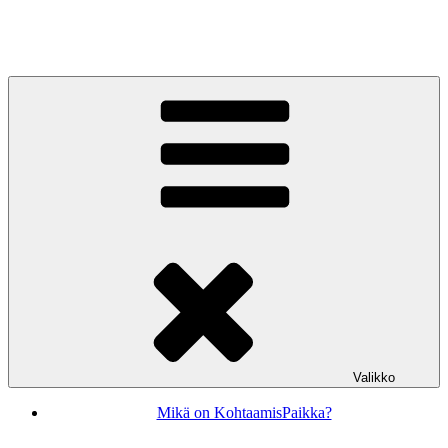
Siirry
sisältöön
KohtaamisPaikka Jyväskylä
Valikko
Mikä on KohtaamisPaikka?