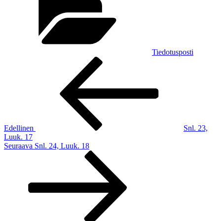
Tiedotusposti
Artikkelien
Edellinen
artikkeli
selaus
Edellinen
Snl. 23,
Luuk. 17
Seuraava
Seuraava
Snl. 24, Luuk. 18
artikkeli