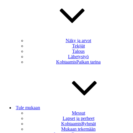
Näky ja arvot
Tekijät
Talous
Lähetystyö
KohtaamisPaikan tarina
Tule mukaan
Messut
Lapset ja perheet
KohtaamisRyhmät
Mukaan tekemään