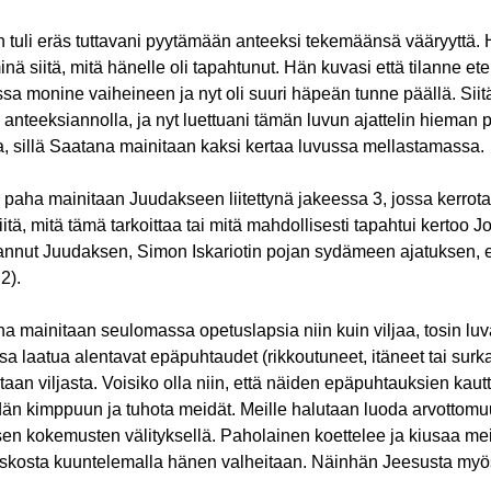
 tuli eräs tuttavani pyytämään anteeksi tekemäänsä vääryyttä. H
minä siitä, mitä hänelle oli tapahtunut. Hän kuvasi että tilanne ete
a monine vaiheineen ja nyt oli suuri häpeän tunne päällä. Siitä 
 anteeksiannolla, ja nyt luettuani tämän luvun ajattelin hieman 
a, sillä Saatana mainitaan kaksi kertaa luvussa mellastamassa.
paha mainitaan Juudakseen liitettynä jakeessa 3, jossa kerrota
tä, mitä tämä tarkoittaa tai mitä mahdollisesti tapahtui kertoo 
pannut Juudaksen, Simon Iskariotin pojan sydämeen ajatuksen, e
2).
a mainitaan seulomassa opetuslapsia niin kuin viljaa, tosin l
sa l
aatua alentavat epäpuhtaudet (rikkoutuneet, itäneet tai surka
etaan viljasta. Voisiko olla niin, että näiden epäpuhtauksien kau
än kimppuun ja tuhota meidät. Meille halutaan luoda arvottom
en kokemusten välityksellä. Paholainen koettelee ja kiusaa m
kosta kuuntelemalla hänen valheitaan. Näinhän Jeesusta myös 