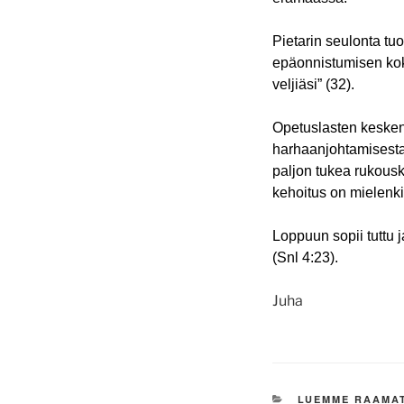
Pietarin seulonta tuo
epäonnistumisen kok
veljiäsi” (32).
Opetuslasten kesken 
harhaanjohtamisesta
paljon tukea r
ukousk
kehoitus on mielenkii
Loppuun sopii tuttu 
(Snl 4:23).
Juha
KATEGORIAT
LUEMME RAAMA