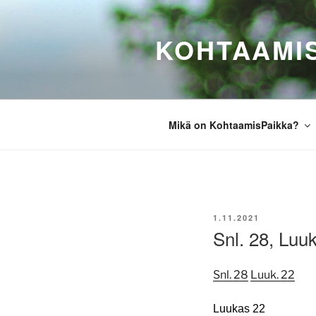
Siirry
sisältöön
KOHTAAMI
Mikä on KohtaamisPaikka?
JULKAISTU
1.11.2021
Snl. 28, Luuk
Snl. 28
Luuk. 22
Luukas 22