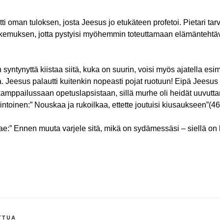
tti oman tuloksen, josta Jeesus jo etukäteen profetoi. Pietari tar
emuksen, jotta pystyisi myöhemmin toteuttamaan elämäntehtä
syntynyttä kiistaa siitä, kuka on suurin, voisi myös ajatella esi
. Jeesus palautti kuitenkin nopeasti pojat ruotuun! Eipä Jees
amppailussaan opetuslapsistaan, sillä murhe oli heidät uuvutt
ntoinen:” Nouskaa ja rukoilkaa, ettette joutuisi kiusaukseen”(46
jae:” Ennen muuta varjele sitä, mikä on sydämessäsi – siellä on
TTUA