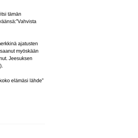
vitsi tämän
väänsä:”Vahvista
merkkinä ajatusten
us saanut myöskään
anut. Jeesuksen
).
 koko elämäsi lähde”