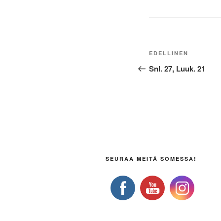
Artikkelien
Edellinen
EDELLINEN
selaus
artikkeli
Snl. 27, Luuk. 21
SEURAA MEITÄ SOMESSA!