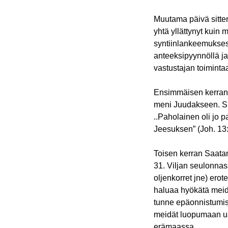
Muutama päivä sitten
yhtä yllättynyt kuin 
syntiinlankeemuksess
anteeksipyynnöllä ja
vastustajan toiminta
Ensimmäisen kerran 
meni Juudakseen. Sii
..Paholainen oli jo 
Jeesuksen” (Joh. 13:
Toisen kerran Saatan
31. Viljan seulonnas
oljenkorret jne) erot
haluaa hyökätä meid
tunne epäonnistumis
meidät luopumaan us
erämaassa.