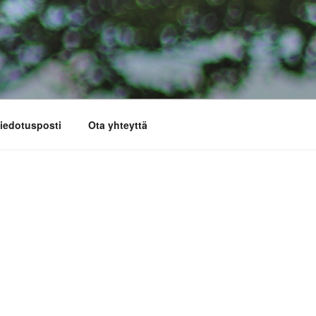
iedotusposti
Ota yhteyttä