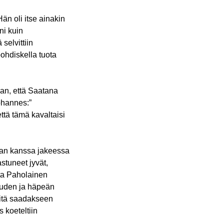
än oli itse ainakin
ni kuin
selvittiin
pohdiskella tuota
an, että Saatana
Johannes:”
ttä tämä kavaltaisi
uvan kanssa jakeessa
stuneet jyvät,
tta Paholainen
uuden ja häpeän
eitä saadakseen
koeteltiin