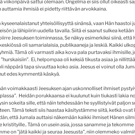
ä viikonpäivä sattui olemaan. Ongelma ei siis ollut oikeasti 
n auttamia ihmisiä ei pidetty riittävän arvokkaina.
 kyseenalaistanut yhteisöllisyyttä sinänsä, vaan Hän haastoi ju
sön ja lähipiirin uudella tavalla. Siitä ei saanut sulkea ketää
piirre Jeesuksen toiminnassa, Se näkyy esimerkiksi siinä, että
skiössä oli samarialaisia, publikaaneja ja leskiä. Kaikki ulkop
yhmiä. Tämä oli varmasti aika kova pala purtavaksi ihmisille, j
ä ”hurskaisiin”. Ei, helpompaa oli keksiä tikusta asiaa ja nillitt
i näppärä tapa sivuuttaa koko asia. Jeesus ei voinut olla Jumal
nut edes kymmentä käskyä.
iään voimakkaasti Jeesuksen ajan uskonnolliset ihmiset pyst
lassa”. Heidän porukkaansa ei kuulunut kuin tiukasti lakia n
äysin sokeita sille, että näin tehdessään he syyllistyivät paljo
een. Tämä teksti siis haastaa käsitystämme siitä, ketkä ova
ydän, että Jumala auttaisi näkemään kaikki ihmiset Hänen silm
le kristityille.. Tämä on usein asia, jossa sanamme ja tekomme o
e on ”jätä kaikki ja seuraa Jeesusta”, niin olemmeko valmii