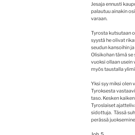
Jesaja ennusti kau
palautuu ainakin osi
varaan.
Tyrosta kutsutaan om
syystä he olivat rik
seudun kansoihin ja 
Olisikohan tämä se 
vuoksi ollaan usein 
myös taustalla ylimi
Yksi syy miksi olen
Tyroksesta vastaavi
taso. Kesken kaiken
Tyroslaiset ajattel
sidottuja. Tässä su
perässä juokseminen
Joh. 5