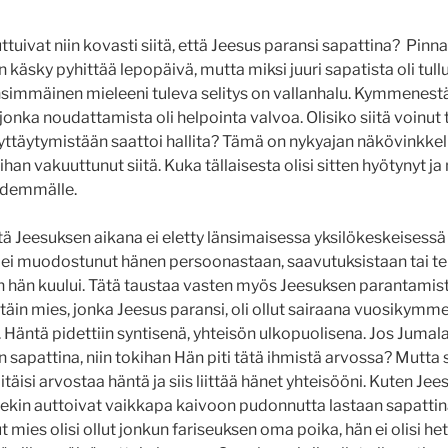
ttuivat niin kovasti siitä, että Jeesus paransi sapattina? Pinnal
in käsky pyhittää lepopäivä, mutta miksi juuri sapatista oli tul
simmäinen mieleeni tuleva selitys on vallanhalu. Kymmenestä
jonka noudattamista oli helpointa valvoa. Olisiko siitä voinut tu
äyttäytymistään saattoi hallita? Tämä on nykyajan näkövinkke
ihan vakuuttunut siitä. Kuka tällaisesta olisi sitten hyötynyt j
pidemmälle.
ä Jeesuksen aikana ei eletty länsimaisessa yksilökeskeisessä 
i ei muodostunut hänen persoonastaan, saavutuksistaan tai t
ön hän kuului. Tätä taustaa vasten myös Jeesuksen parantami
täin mies, jonka Jeesus paransi, oli ollut sairaana vuosikymm
. Häntä pidettiin syntisenä, yhteisön ulkopuolisena. Jos Jumala
sapattina, niin tokihan Hän piti tätä ihmistä arvossa? Mutta s
itäisi arvostaa häntä ja siis liittää hänet yhteisööni. Kuten Jee
, hekin auttoivat vaikkapa kaivoon pudonnutta lastaan sapattin
 mies olisi ollut jonkun fariseuksen oma poika, hän ei olisi h