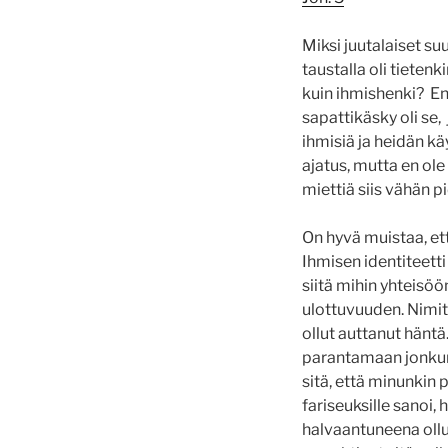
Miksi juutalaiset suu
taustalla oli tietenk
kuin ihmishenki? En
sapattikäsky oli se, 
ihmisiä ja heidän k
ajatus, mutta en ole 
miettiä siis vähän 
On hyvä muistaa, ett
Ihmisen identiteett
siitä mihin yhteisö
ulottuvuuden. Nimit
ollut auttanut häntä
parantamaan jonkun 
sitä, että minunkin p
fariseuksille sanoi
halvaantuneena ollut