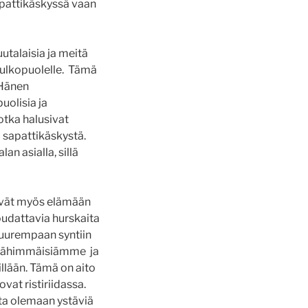
sapattikäskyssä vaan
utalaisia ja meitä
n ulkopuolelle. Tämä
 Hänen
uolisia ja
otka halusivat
ää sapattikäskystä.
an asialla, sillä
yivät myös elämään
oudattavia hurskaita
n suurempaan syntiin
t lähimmäisiämme ja
illään. Tämä on aito
vat ristiriidassa.
ta olemaan ystäviä