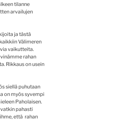
lkeen tilanne
tten arvailujen
joita ja tästä
 kaikkiin Välimeren
via vaikutteita.
päivinämme rahan
ta. Rikkaus on usein
ös siellä puhutaan
ssa on myös syvempi
ieleen Paholaisen.
ivatkin pahasti
 ihme, että rahan