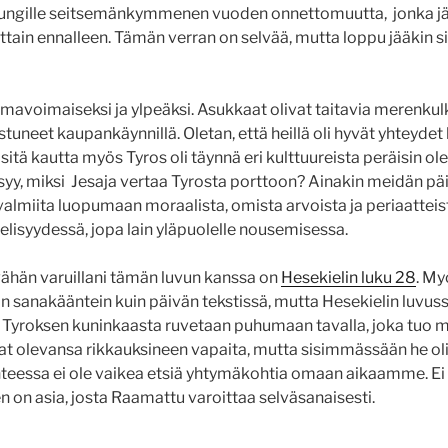
pungille seitsemänkymmenen vuoden onnettomuutta, jonka jä
ttain ennalleen. Tämän verran on selvää, mutta loppu jääkin si
avoimaiseksi ja ylpeäksi. Asukkaat olivat taitavia merenkulki
astuneet kaupankäynnillä. Oletan, että heillä oli hyvät yhteydet
sitä kautta myös Tyros oli täynnä eri kulttuureista peräisin ole
syy, miksi Jesaja vertaa Tyrosta porttoon? Ainakin meidän 
valmiita luopumaan moraalista, omista arvoista ja periaatteis
elisyydessä, jopa lain yläpuolelle nousemisessa.
 vähän varuillani tämän luvun kanssa on
Hesekielin luku 28
. My
n sanakääntein kuin päivän tekstissä, mutta Hesekielin luvu
 Tyroksen kuninkaasta ruvetaan puhumaan tavalla, joka tuo m
ivat olevansa rikkauksineen vapaita, mutta sisimmässään he ol
hteessa ei ole vaikea etsiä yhtymäkohtia omaan aikaamme. Ei
 on asia, josta Raamattu varoittaa selväsanaisesti.