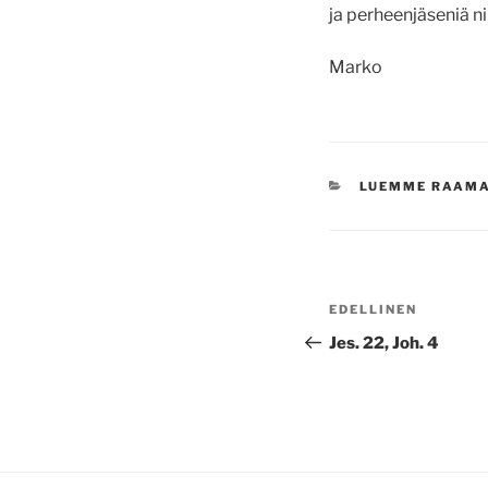
ja perheenjäseniä nii
Marko
KATEGORIAT
LUEMME RAAM
Artikkelien
Edellinen
EDELLINEN
selaus
artikkeli
Jes. 22, Joh. 4