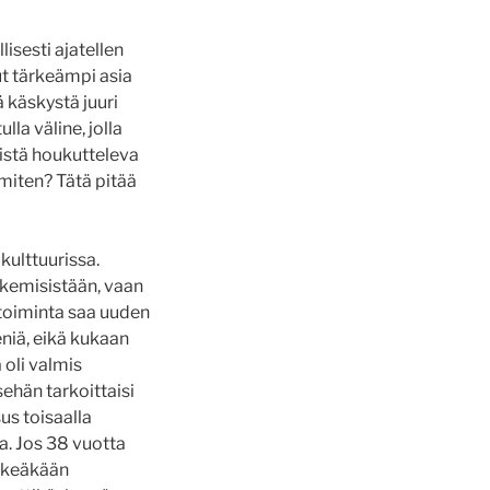
lisesti ajatellen
lut tärkeämpi asia
 käskystä juuri
lla väline, jolla
listä houkutteleva
a miten? Tätä pitää
kulttuurissa.
ekemisistään, vaan
stoiminta saa uuden
eniä, eikä kukaan
 oli valmis
ehän tarkoittaisi
sus toisaalla
a. Jos 38 vuotta
etkeäkään