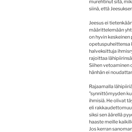
murehtinut sitä, mik
siinä, että Jeesukse
Jeesus ei tietenkään
määrittelemään yhtei
on hyvin keskeinen 
opetuspuheittensa ke
halveksittuja ihmisr
rajoittaa lähipiirins
Siihen vetoaminen ol
hänhän ei noudatta
Rajaamalla lähipiir
”synnittömyyden kup
ihmisiä. He olivat t
eli rakkaudettomuut
siksi sen äärellä py
haaste meille kaikil
Jos kerran sanomamm