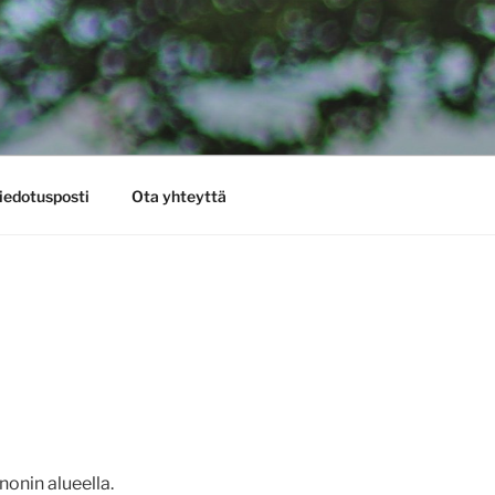
iedotusposti
Ota yhteyttä
nonin alueella.