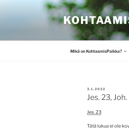
Siirry
sisältöön
KOHTAAMI
Mikä on KohtaamisPaikka?
JULKAISTU
3.1.2022
Jes. 23, Joh.
Jes. 23
Tätä lukua ei ole k