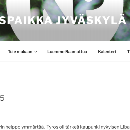
SPAIKKA JYVÄSKYLÄ
Tule mukaan
Luemme Raamattua
Kalenteri
T
 5
ovin helppo ymmärtää. Tyros oli tärkeä kaupunki nykyisen Liba