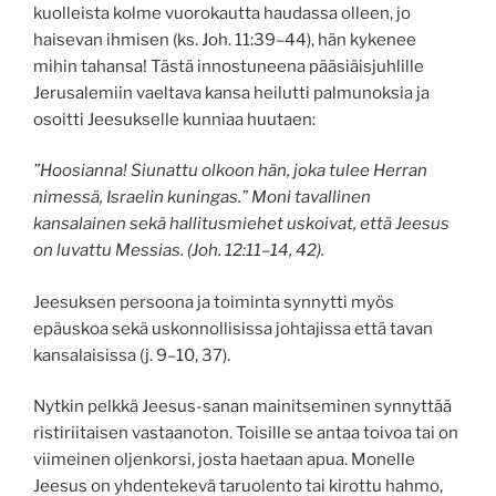
kuolleista kolme vuorokautta haudassa olleen, jo
haisevan ihmisen (ks. Joh. 11:39–44), hän kykenee
mihin tahansa! Tästä innostuneena pääsiäisjuhlille
Jerusalemiin vaeltava kansa heilutti palmunoksia ja
osoitti Jeesukselle kunniaa huutaen:
”Hoosianna! Siunattu olkoon hän, joka tulee Herran
nimessä, Israelin kuningas.” Moni tavallinen
kansalainen sekä hallitusmiehet uskoivat, että Jeesus
on luvattu Messias. (Joh. 12:11–14, 42).
Jeesuksen persoona ja toiminta synnytti myös
epäuskoa sekä uskonnollisissa johtajissa että tavan
kansalaisissa (j. 9–10, 37).
Nytkin pelkkä Jeesus-sanan mainitseminen synnyttää
ristiriitaisen vastaanoton. Toisille se antaa toivoa tai on
viimeinen oljenkorsi, josta haetaan apua. Monelle
Jeesus on yhdentekevä taruolento tai kirottu hahmo,