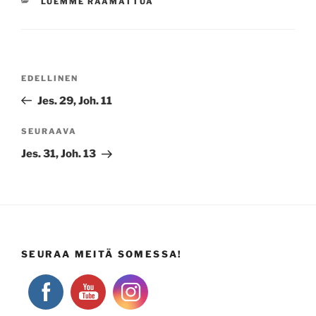
KATEGORIAT
LUEMME RAAMATTUA
Artikkelien
Edellinen
EDELLINEN
selaus
artikkeli
Jes. 29, Joh. 11
Seuraava
SEURAAVA
artikkeli
Jes. 31, Joh. 13
SEURAA MEITÄ SOMESSA!