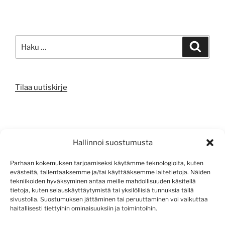
Etsi:
Haku
Tilaa uutiskirje
META
Hallinnoi suostumusta
Kirjaudu sisään
Parhaan kokemuksen tarjoamiseksi käytämme teknologioita, kuten
evästeitä, tallentaaksemme ja/tai käyttääksemme laitetietoja. Näiden
Sisältösyöte
tekniikoiden hyväksyminen antaa meille mahdollisuuden käsitellä
tietoja, kuten selauskäyttäytymistä tai yksilöllisiä tunnuksia tällä
Kommenttisyöte
sivustolla. Suostumuksen jättäminen tai peruuttaminen voi vaikuttaa
haitallisesti tiettyihin ominaisuuksiin ja toimintoihin.
WordPress.org