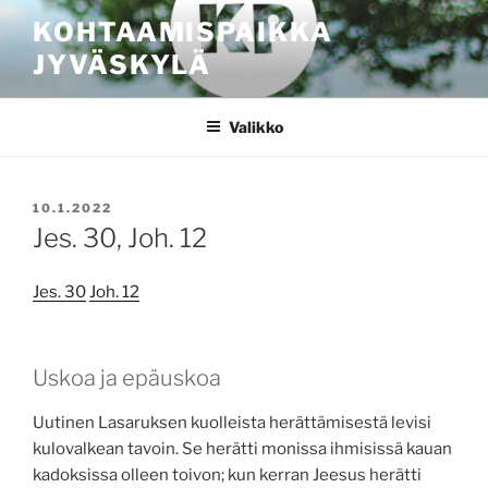
Siirry
KOHTAAMISPAIKKA
sisältöön
JYVÄSKYLÄ
Valikko
JULKAISTU
10.1.2022
Jes. 30, Joh. 12
Jes. 30
Joh. 12
Uskoa ja epäuskoa
Uutinen Lasaruksen kuolleista herättämisestä levisi
kulovalkean tavoin. Se herätti monissa ihmisissä kauan
kadoksissa olleen toivon; kun kerran Jeesus herätti