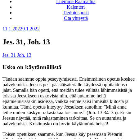
Luemme Raamattua
Kalenteri
Tiedotusposti
Ota yhteyttä
Julkaistu
11.1.2022
9.1.2022
Jes. 31, Joh. 13
Jes. 31
Joh. 13
Usko on käytännöllistä
Tänään saamme oppia peseytymisestä. Ensimmäinen opetus koskee
palvelemista. Jeesus pesi pääsiäisaterialle käydessä oppilaidensa
jalat. Samalla hän opetti, että meidän tulee välittää lähimmäisistä ja
toisista Jeesukseen uskovista niin, että autamme heitä
epämieluisissakin asioissa, vaikka emme saisi ihmisiltä kiitosta ja
kunniaa. Tämä opetus kiteytyy Jeesuksen sanoihin: ”Minä anna
teille uuden käskyn: rakastakaa toisianne.” (Joh. 13:34–35). Ensin
Jeesus näyttää, mitä rakastaminen tarkoittaa. Se on auttamista ja
palvelemista. Kristinusko on hyvin käytännönläheistä!
Toisen opetuksen saamme, kun Jeesus käy pesemään Pietarin