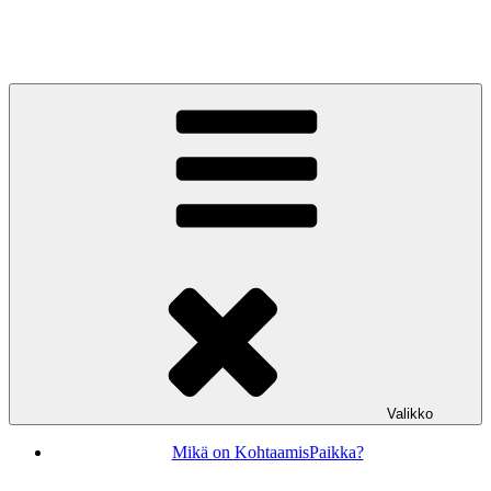
Siirry
sisältöön
KohtaamisPaikka Jyväskylä
Valikko
Mikä on KohtaamisPaikka?