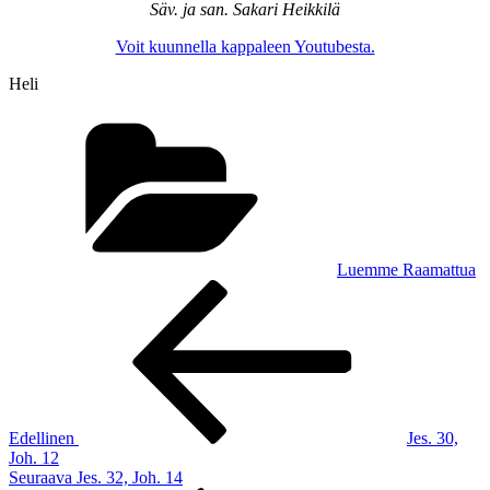
Säv. ja san. Sakari Heikkilä
Voit kuunnella kappaleen Youtubesta.
Heli
Kategoriat
Luemme Raamattua
Artikkelien
Edellinen
artikkeli
selaus
Edellinen
Jes. 30,
Joh. 12
Seuraava
Seuraava
Jes. 32, Joh. 14