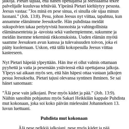
jalkoja. Pietari tajuaa, että hänen opettajansa ja Messiaansa tekee
palvelijalle kuuluvaa tehtävää. Ylpeänä Pietari kieltäytyy pesusta.
Jeesus vastaa: ”Jos minä en pese sinua, ei sinulla ole sijaa minun
luonani.” (Joh. 13:8). Pesu, johon Jeesus nyt viittaa, tapahtuu, kun
annamme elämämme Jeesukselle. Hän puhdistaa meidät
sukupolvien takaa periytyvistä huonoista ja vahingollisista
elämänasenteista ja -tavoista sekä vanhempiemme, sukumme ja
meidän itsemme tekemistä rikkomuksista. Uuden elämän myötä
saamme Jeesuksen avun kanssa ja tulevaisuuden toivon, joka ei
pääty kuolemaan. Uskon, että tällä kokopesulla Jeesus viittaa
kasteeseen.
Nyt Pietari häpeää ylpeyttään. Hän itse ei ollut valmis ottamaan
pyyhettä ja vatia ja pesemään ystäviensä eikä opettajansa jalkoja.
Ylpeys sai aikaan myös sen, että hän häpesi ottaa vastaan jalkojen
pesua Jeesukselta. Pietari tajusi olevansa syntinen ihminen. Se sai
hänet sanomaan:
”Älä pese vain jalkojani. Pese myös kädet ja pää.” (Joh. 13:9).
Näihin sanoihin pohjautuu myös Sakari Heikkilän kappale Puhdista
mut kokonaan, joka soi koko päivän mielessäni Johanneksen 13.
luvun luettuani.
Puhdista mut kokonaan
Älä pese pelkkiä jalkojani, pese myös kädet ja pää.