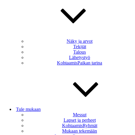
Näky ja arvot
Tekijät
Talous
Lähetystyö
KohtaamisPaikan tarina
Tule mukaan
Messut
Lapset ja perheet
KohtaamisRyhmät
Mukaan tekemään