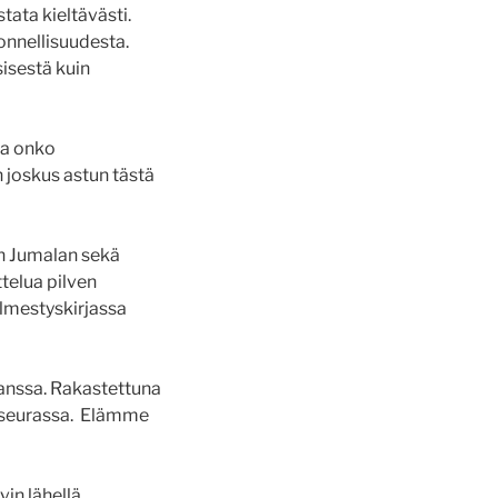
tata kieltävästi.
onnellisuudesta.
isestä kuin
ja onko
n joskus astun tästä
en Jumalan sekä
ttelua pilven
 Ilmestyskirjassa
anssa. Rakastettuna
n seurassa. Elämme
in lähellä