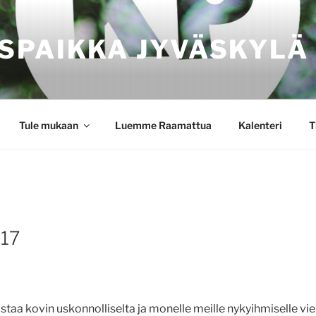
SPAIKKA JYVÄSKYLÄ
Tule mukaan
Luemme Raamattua
Kalenteri
T
 17
taa kovin uskonnolliselta ja monelle meille nykyihmiselle vier