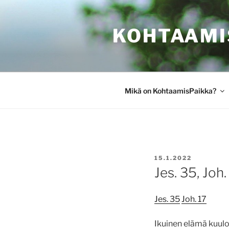
Siirry
sisältöön
KOHTAAMI
Mikä on KohtaamisPaikka?
JULKAISTU
15.1.2022
Jes. 35, Joh.
Jes. 35
Joh. 17
Ikuinen elämä kuulos