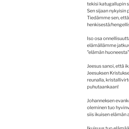
tekisi katugallupin 
Sen sijaan nykyisin
Tiedämme sen, että 
henkisestä/hengelli
Iso osa onnellisuut
elämällämme jatkuvuu
”elämän huoneesta”
Jeesus sanoi, että 
Jeesuksen Kristuksen
reunalla, kristallivi
puhutaankaan!
Johanneksen evanke
oleminen tuo hyvin
siis ikuisen elämän 
Ikuisuus tuo elämää