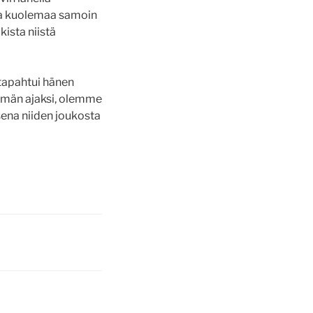
 ja kuolemaa samoin
kista niistä
 tapahtui hänen
ämän ajaksi, olemme
isena niiden joukosta