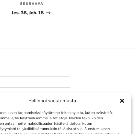
SEURAAVA
Seuraava
artikkeli
Jes. 36, Joh. 18
Hallinnoi suostumusta
emuksen tarjoamiseksi käytämme teknologioita, kuten evästeitä,
emme ja/tai käyttääksemme laitetietoja. Näiden tekniikoiden
n antaa meille mahdollisuuden käsitellä tietoja, kuten
ytymistä tai yksilöllisiä tunnuksia tällä sivustolla. Suostumuksen