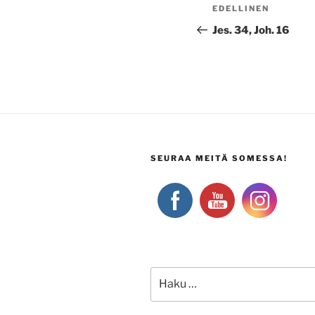
Artikkelien
Edellinen
EDELLINEN
selaus
artikkeli
Jes. 34, Joh. 16
SEURAA MEITÄ SOMESSA!
Etsi: