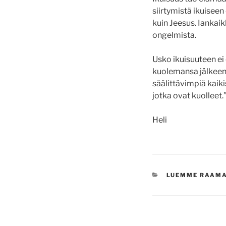
siirtymistä ikuise
kuin Jeesus. Iankaik
ongelmista.
Usko ikuisuuteen ei 
kuolemansa jälkeen
säälittävimpiä kaiki
jotka ovat kuolleet.”
Heli
KATEGORIAT
LUEMME RAAM