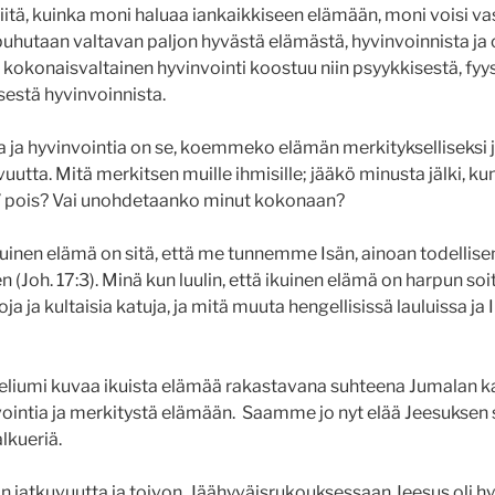
siitä, kuinka moni haluaa iankaikkiseen elämään, moni voisi vas
 puhutaan valtavan paljon hyvästä elämästä, hyvinvoinnista ja 
kokonaisvaltainen hyvinvointi koostuu niin psyykkisestä, fyys
sestä hyvinvoinnista.
ta ja hyvinvointia on se, koemmeko elämän merkitykselliseksi 
tta. Mitä merkitsen muille ihmisille; jääkö minusta jälki, ku
 pois? Vai unohdetaanko minut kokonaan?
ikuinen elämä on sitä, että me tunnemme Isän, ainoan todellis
 (Joh. 17:3). Minä kun luulin, että ikuinen elämä on harpun soi
rtoja ja kultaisia katuja, ja mitä muuta hengellisissä lauluissa ja
liumi kuvaa ikuista elämää rakastavana suhteena Jumalan k
vointia ja merkitystä elämään. Saamme jo nyt elää Jeesukse
alkueriä.
n jatkuvuutta ja toivon. Jäähyväisrukouksessaan Jeesus oli hyv