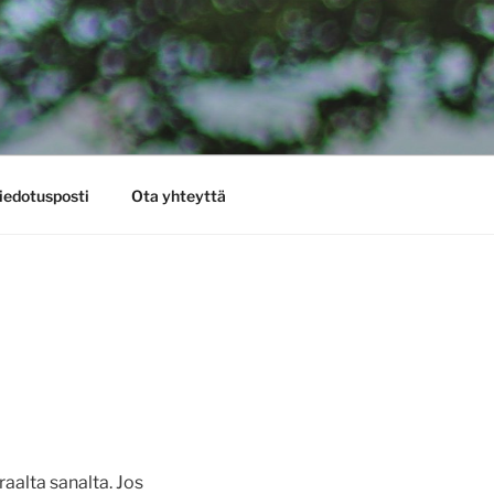
iedotusposti
Ota yhteyttä
aalta sanalta. Jos