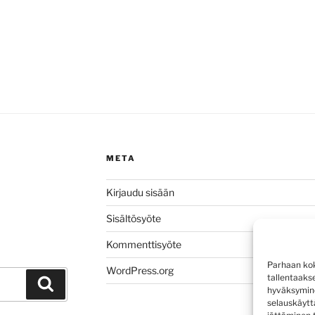
META
Kirjaudu sisään
Sisältösyöte
Kommenttisyöte
Parhaan kok
WordPress.org
tallentaaks
Haku
hyväksymine
selauskäyttä