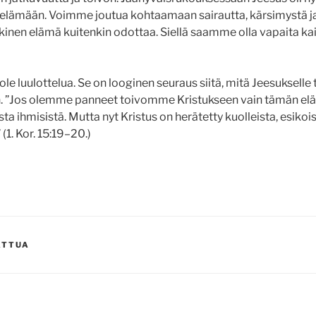
en elämään. Voimme joutua kohtaamaan sairautta, kärsimystä
kinen elämä kuitenkin odottaa. Siellä saamme olla vapaita kai
ole luulottelua. Se on looginen seuraus siitä, mitä Jeesukselle
. ”Jos olemme panneet toivomme Kristukseen vain tämän el
sta ihmisistä. Mutta nyt Kristus on herätetty kuolleista, esiko
 (1. Kor. 15:19–20.)
ATTUA