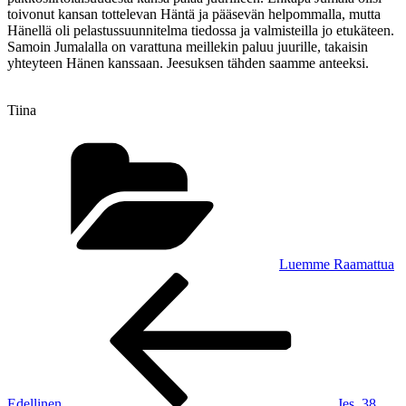
toivonut kansan tottelevan Häntä ja pääsevän helpommalla, mutta
Hänellä oli pelastussuunnitelma tiedossa ja valmisteilla jo etukäteen.
Samoin Jumalalla on varattuna meillekin paluu juurille, takaisin
yhteyteen Hänen kanssaan. Jeesuksen tähden saamme anteeksi.
Tiina
Kategoriat
Luemme Raamattua
Artikkelien
Edellinen
artikkeli
selaus
Edellinen
Jes. 38,