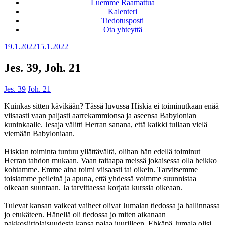
Luemme Raamattua
Kalenteri
Tiedotusposti
Ota yhteyttä
Julkaistu
19.1.2022
15.1.2022
Jes. 39, Joh. 21
Jes. 39
Joh. 21
Kuinkas sitten kävikään? Tässä luvussa Hiskia ei toiminutkaan enää
viisaasti vaan paljasti aarrekammionsa ja aseensa Babylonian
kuninkaalle. Jesaja välitti Herran sanana, että kaikki tullaan vielä
viemään Babyloniaan.
Hiskian toiminta tuntuu yllättävältä, olihan hän edellä toiminut
Herran tahdon mukaan. Vaan taitaapa meissä jokaisessa olla heikko
kohtamme. Emme aina toimi viisaasti tai oikein. Tarvitsemme
toisiamme peileinä ja apuna, että yhdessä voimme suunnistaa
oikeaan suuntaan. Ja tarvittaessa korjata kurssia oikeaan.
Tulevat kansan vaikeat vaiheet olivat Jumalan tiedossa ja hallinnassa
jo etukäteen. Hänellä oli tiedossa jo miten aikanaan
pakkosiirtolaisuudesta kansa palaa juurilleen. Ehkäpä Jumala olisi