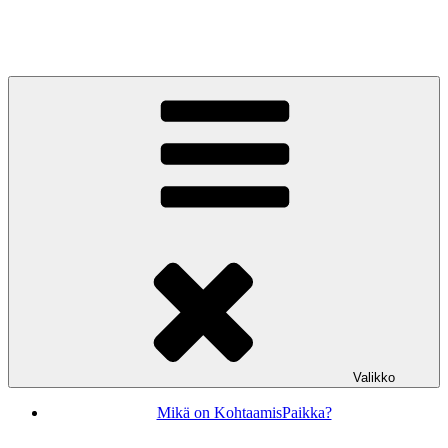
Siirry
sisältöön
KohtaamisPaikka Jyväskylä
Valikko
Mikä on KohtaamisPaikka?