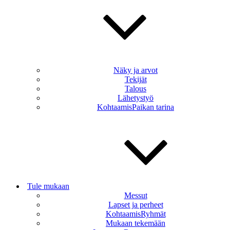
Näky ja arvot
Tekijät
Talous
Lähetystyö
KohtaamisPaikan tarina
Tule mukaan
Messut
Lapset ja perheet
KohtaamisRyhmät
Mukaan tekemään