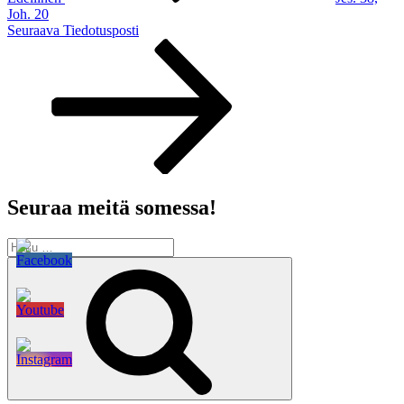
Joh. 20
Seuraava
Seuraava
Tiedotusposti
artikkeli
Seuraa meitä somessa!
Etsi:
Haku