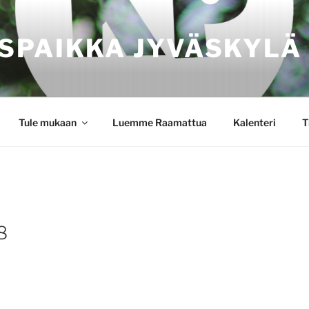
SPAIKKA JYVÄSKYLÄ
Tule mukaan
Luemme Raamattua
Kalenteri
T
 8