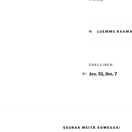
KATEGORIAT
LUEMME RAAM
Artikkelien
Edellinen
EDELLINEN
selaus
artikkeli
Jes. 51, Ilm. 7
SEURAA MEITÄ SOMESSA!