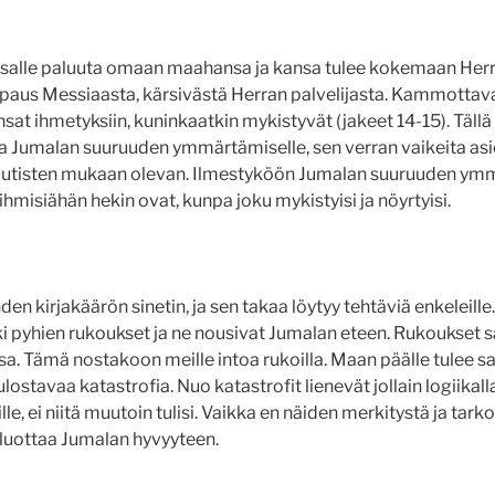
nsalle paluuta omaan maahansa ja kansa tulee kokemaan Her
paus Messiaasta, kärsivästä Herran palvelijasta. Kammottava
nsat ihmetyksiin, kuninkaatkin mykistyvät (jakeet 14-15). Tällä 
a Jumalan suuruuden ymmärtämiselle, sen verran vaikeita as
si uutisten mukaan olevan. Ilmestyköön Jumalan suuruuden 
 ihmisiähän hekin ovat, kunpa joku mykistyisi ja nöyrtyisi.
en kirjakäärön sinetin, ja sen takaa löytyy tehtäviä enkeleille. 
ikki pyhien rukoukset ja ne nousivat Jumalan eteen. Rukoukset sä
a. Tämä nostakoon meille intoa rukoilla. Maan päälle tulee sa
lostavaa katastrofia. Nuo katastrofit lienevät jollain logiikall
le, ei niitä muutoin tulisi. Vaikka en näiden merkitystä ja tark
luottaa Jumalan hyvyyteen.