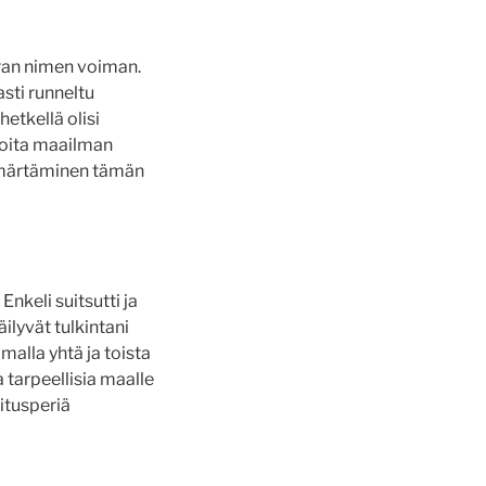
ran nimen voiman.
sti runneltu
hetkellä olisi
ioita maailman
ymmärtäminen tämän
Enkeli suitsutti ja
ilyvät tulkintani
malla yhtä ja toista
a tarpeellisia maalle
oitusperiä