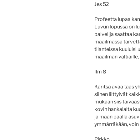
Jes 52
Profeetta lupaa ka
Luvun lopussa on lu
palvelija saattaa ka
maailmassa tarvett
tilanteissa kuului
maailman valtiaille,
Ilm 8
Karitsa avaa taas yhd
siihen liittyivät ka
mukaan siis taivaass
kovin hankalalta kuu
ja maan päällä asuvil
ymmärräkään, voin 
Pirkko