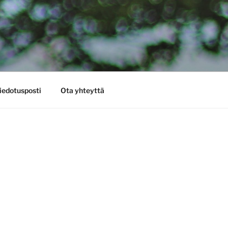
iedotusposti
Ota yhteyttä