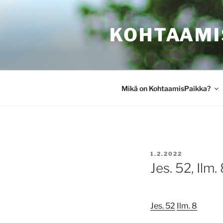
Siirry
sisältöön
KOHTAAMI
Mikä on KohtaamisPaikka?
JULKAISTU
1.2.2022
Jes. 52, Ilm.
Jes. 52
Ilm. 8