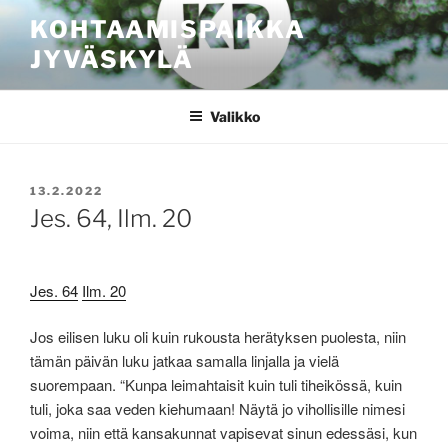
Siirry
KOHTAAMISPAIKKA
sisältöön
JYVÄSKYLÄ
Valikko
JULKAISTU
13.2.2022
Jes. 64, Ilm. 20
Jes. 64
Ilm. 20
Jos eilisen luku oli kuin rukousta herätyksen puolesta, niin
tämän päivän luku jatkaa samalla linjalla ja vielä
suorempaan. “Kunpa leimahtaisit kuin tuli tiheikössä, kuin
tuli, joka saa veden kiehumaan! Näytä jo vihollisille nimesi
voima, niin että kansakunnat vapisevat sinun edessäsi, kun