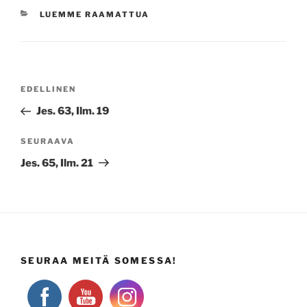
KATEGORIAT
LUEMME RAAMATTUA
Artikkelien
Edellinen
EDELLINEN
selaus
artikkeli
Jes. 63, Ilm. 19
Seuraava
SEURAAVA
artikkeli
Jes. 65, Ilm. 21
SEURAA MEITÄ SOMESSA!