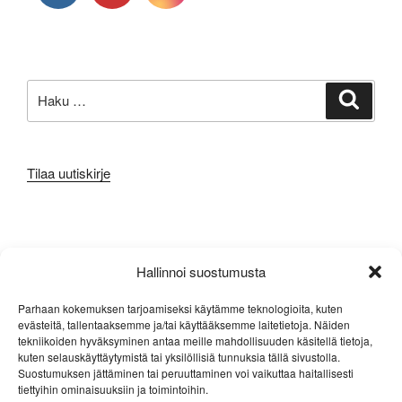
Etsi:
Haku
Tilaa uutiskirje
META
Hallinnoi suostumusta
Kirjaudu sisään
Parhaan kokemuksen tarjoamiseksi käytämme teknologioita, kuten
evästeitä, tallentaaksemme ja/tai käyttääksemme laitetietoja. Näiden
Sisältösyöte
tekniikoiden hyväksyminen antaa meille mahdollisuuden käsitellä tietoja,
kuten selauskäyttäytymistä tai yksilöllisiä tunnuksia tällä sivustolla.
Kommenttisyöte
Suostumuksen jättäminen tai peruuttaminen voi vaikuttaa haitallisesti
tiettyihin ominaisuuksiin ja toimintoihin.