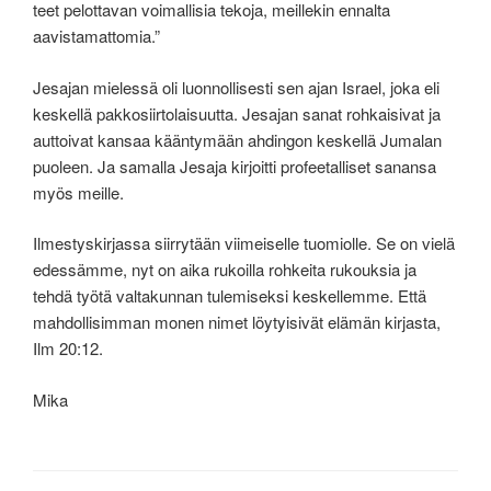
teet pelottavan voimallisia tekoja, meillekin ennalta
aavistamattomia.”
Jesajan mielessä oli luonnollisesti sen ajan Israel, joka eli
keskellä pakkosiirtolaisuutta. Jesajan sanat rohkaisivat ja
auttoivat kansaa kääntymään ahdingon keskellä Jumalan
puoleen. Ja samalla Jesaja kirjoitti profeetalliset sanansa
myös meille.
Ilmestyskirjassa siirrytään viimeiselle tuomiolle. Se on vielä
edessämme, nyt on aika rukoilla rohkeita rukouksia ja
tehdä työtä valtakunnan tulemiseksi keskellemme. Että
mahdollisimman monen nimet löytyisivät elämän kirjasta,
Ilm 20:12.
Mika