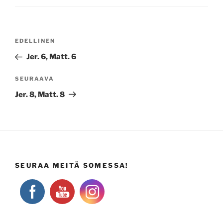
Artikkelien
Edellinen
EDELLINEN
selaus
artikkeli
Jer. 6, Matt. 6
Seuraava
SEURAAVA
artikkeli
Jer. 8, Matt. 8
SEURAA MEITÄ SOMESSA!