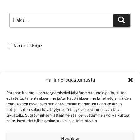
Etsi:
Haku
Tilaa uutiskirje
META
Hallinnoi suostumusta
Kirjaudu sisään
Parhaan kokemuksen tarjoamiseksi käytämme teknologioita, kuten
evästeitä, tallentaaksemme ja/tai käyttääksemme laitetietoja. Näiden
Sisältösyöte
tekniikoiden hyväksyminen antaa meille mahdollisuuden käsitellä
tietoja, kuten selauskäyttäytymistä tai yksilöllisiä tunnuksia tällä
Kommenttisyöte
sivustolla. Suostumuksen jättäminen tai peruuttaminen voi vaikuttaa
haitallisesti tiettyihin ominaisuuksiin ja toimintoihin.
WordPress.org
Hyväksy