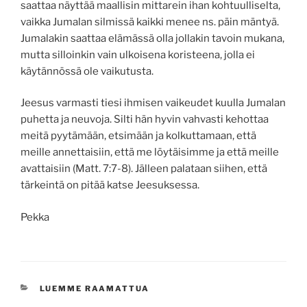
saattaa näyttää maallisin mittarein ihan kohtuulliselta,
vaikka Jumalan silmissä kaikki menee ns. päin mäntyä.
Jumalakin saattaa elämässä olla jollakin tavoin mukana,
mutta silloinkin vain ulkoisena koristeena, jolla ei
käytännössä ole vaikutusta.
Jeesus varmasti tiesi ihmisen vaikeudet kuulla Jumalan
puhetta ja neuvoja. Silti hän hyvin vahvasti kehottaa
meitä pyytämään, etsimään ja kolkuttamaan, että
meille annettaisiin, että me löytäisimme ja että meille
avattaisiin (Matt. 7:7-8). Jälleen palataan siihen, että
tärkeintä on pitää katse Jeesuksessa.
Pekka
KATEGORIAT
LUEMME RAAMATTUA