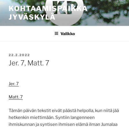
Siirry
KOHTAAMISPAIKKA
sisältöön
JYVÄSKYLÄ
Valikko
JULKAISTU
22.2.2022
Jer. 7, Matt. 7
Jer. 7
Matt. 7
Tämän päivän tekstit eivät päästä helpolla, kun niitä jää
hetkenkin miettimään. Syntiin langenneen
ihmiskunnan ja syntisen ihmisen elämä ilman Jumalaa