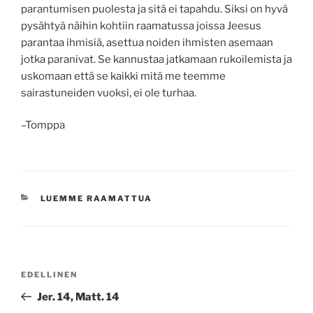
parantumisen puolesta ja sitä ei tapahdu. Siksi on hyvä
pysähtyä näihin kohtiin raamatussa joissa Jeesus
parantaa ihmisiä, asettua noiden ihmisten asemaan
jotka paranivat. Se kannustaa jatkamaan rukoilemista ja
uskomaan että se kaikki mitä me teemme
sairastuneiden vuoksi, ei ole turhaa.
–Tomppa
KATEGORIAT
LUEMME RAAMATTUA
Artikkelien
Edellinen
EDELLINEN
selaus
artikkeli
Jer. 14, Matt. 14