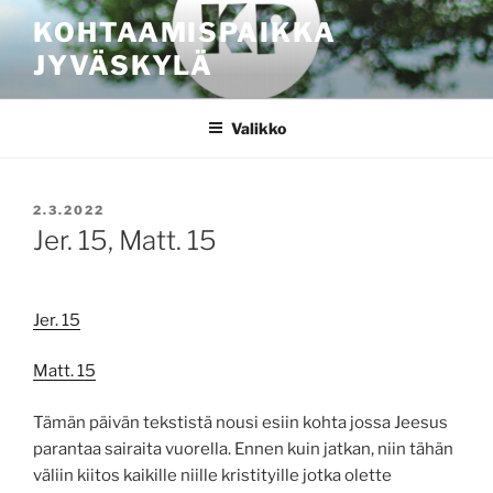
Siirry
KOHTAAMISPAIKKA
sisältöön
JYVÄSKYLÄ
Valikko
JULKAISTU
2.3.2022
Jer. 15, Matt. 15
Jer. 15
Matt. 15
Tämän päivän tekstistä nousi esiin kohta jossa Jeesus
parantaa sairaita vuorella. Ennen kuin jatkan, niin tähän
väliin kiitos kaikille niille kristityille jotka olette