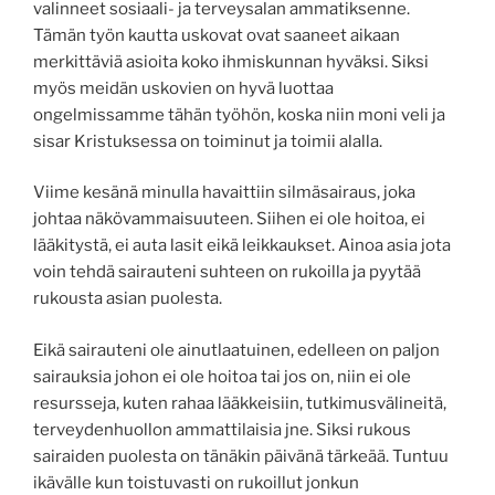
valinneet sosiaali- ja terveysalan ammatiksenne.
Tämän työn kautta uskovat ovat saaneet aikaan
merkittäviä asioita koko ihmiskunnan hyväksi. Siksi
myös meidän uskovien on hyvä luottaa
ongelmissamme tähän työhön, koska niin moni veli ja
sisar Kristuksessa on toiminut ja toimii alalla.
Viime kesänä minulla havaittiin silmäsairaus, joka
johtaa näkövammaisuuteen. Siihen ei ole hoitoa, ei
lääkitystä, ei auta lasit eikä leikkaukset. Ainoa asia jota
voin tehdä sairauteni suhteen on rukoilla ja pyytää
rukousta asian puolesta.
Eikä sairauteni ole ainutlaatuinen, edelleen on paljon
sairauksia johon ei ole hoitoa tai jos on, niin ei ole
resursseja, kuten rahaa lääkkeisiin, tutkimusvälineitä,
terveydenhuollon ammattilaisia jne. Siksi rukous
sairaiden puolesta on tänäkin päivänä tärkeää. Tuntuu
ikävälle kun toistuvasti on rukoillut jonkun