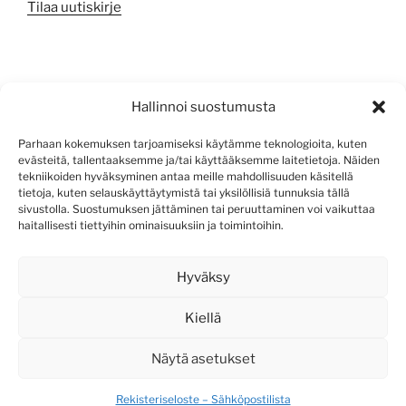
Tilaa uutiskirje
META
Hallinnoi suostumusta
Kirjaudu sisään
Parhaan kokemuksen tarjoamiseksi käytämme teknologioita, kuten
evästeitä, tallentaaksemme ja/tai käyttääksemme laitetietoja. Näiden
Sisältösyöte
tekniikoiden hyväksyminen antaa meille mahdollisuuden käsitellä
tietoja, kuten selauskäyttäytymistä tai yksilöllisiä tunnuksia tällä
Kommenttisyöte
sivustolla. Suostumuksen jättäminen tai peruuttaminen voi vaikuttaa
haitallisesti tiettyihin ominaisuuksiin ja toimintoihin.
WordPress.org
Hyväksy
Kiellä
Näytä asetukset
Rekisteriseloste – Sähköpostilista