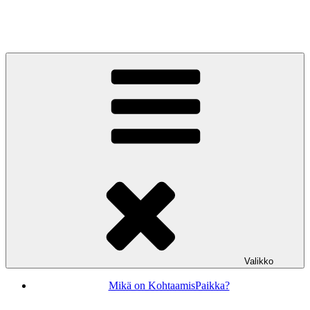
Siirry
sisältöön
KohtaamisPaikka Jyväskylä
Valikko
Mikä on KohtaamisPaikka?