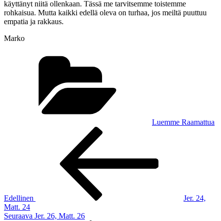
käyttänyt niitä ollenkaan. Tässä me tarvitsemme toistemme
rohkaisua. Mutta kaikki edellä oleva on turhaa, jos meiltä puuttuu
empatia ja rakkaus.
Marko
Kategoriat
Luemme Raamattua
Artikkelien
Edellinen
artikkeli
selaus
Edellinen
Jer. 24,
Matt. 24
Seuraava
Seuraava
Jer. 26, Matt. 26