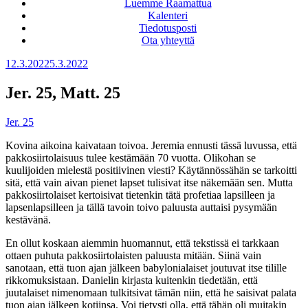
Luemme Raamattua
Kalenteri
Tiedotusposti
Ota yhteyttä
Julkaistu
12.3.2022
5.3.2022
Jer. 25, Matt. 25
Jer. 25
Kovina aikoina kaivataan toivoa. Jeremia ennusti tässä luvussa, että
pakkosiirtolaisuus tulee kestämään 70 vuotta. Olikohan se
kuulijoiden mielestä positiivinen viesti? Käytännössähän se tarkoitti
sitä, että vain aivan pienet lapset tulisivat itse näkemään sen. Mutta
pakkosiirtolaiset kertoisivat tietenkin tätä profetiaa lapsilleen ja
lapsenlapsilleen ja tällä tavoin toivo paluusta auttaisi pysymään
kestävänä.
En ollut koskaan aiemmin huomannut, että tekstissä ei tarkkaan
ottaen puhuta pakkosiirtolaisten paluusta mitään. Siinä vain
sanotaan, että tuon ajan jälkeen babylonialaiset joutuvat itse tilille
rikkomuksistaan. Danielin kirjasta kuitenkin tiedetään, että
juutalaiset nimenomaan tulkitsivat tämän niin, että he saisivat palata
tuon ajan jälkeen kotiinsa. Voi tietysti olla, että tähän oli muitakin