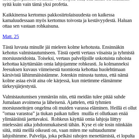
syitä kuin vain tämä yksi profetia.
Kaikkinensa kertomus pakkosiirtolaisuudesta on kaikessa
kamaluudessaan myös kertomus toivosta ja kestävyydestä. Haluan
ottaa sen vastaan rohkaisuna.
Matt. 25
Tästä luvusta minulle jäi mieleen kolme kehotusta. Ensinnäkin
kehotus valmistautumiseen. Tästä opetti vertaus viisaista ja tyhmistä
morsiusneidoista. Toiseksi, vertaus palvelijoille uskotuista rahoista
kehottaa käyttämään omia lahjojamme rohkeasti. Ja kolmanneksi
Jeesuksen kuvaus viimeisestä tuomiosta kehottaa huolehtimaan
kärsivistä lähimmäisistämme. Jotenkin minusta tuntuu, että nämä
kolme asiaa eivät aina ole kärjessä, kun mietimme elämämme
tärkeysjärjestystä.
Valmistautumisen ymmärrän niin, että meidän tulee pitää suhde
Jumalaan avoimena ja läheisenä. Ajattelen, että tyhmien
morsiusneitojen ongelma oli muiden varassa eläminen. Heillä ei ollut
”omaa varastoa” ja tiukan paikan tullen muilla ei ollutkaan enää
ylimääräistä jaettavaksi. Rohkeus käyttää omia lahjoja liittyy
mielessäni aika johdonmukaisesti tähän. Kyse ei ole tosin niinkään
siitä, mitä meillä oikeasti on, vaan miten me suhtaudumme
lahjoihimme. Palvelija, joka pelkäsi rahojen menettämistä, ei lopulta