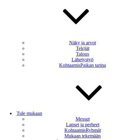
Näky ja arvot
Tekijät
Talous
Lähetystyö
KohtaamisPaikan tarina
Tule mukaan
Messut
Lapset ja perheet
KohtaamisRyhmät
Mukaan tekemään