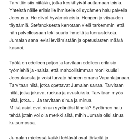
Tarvittiin siis niitäkin, jotka keskittyivät auttamaan toisia.
Yhteistä näille erilaisille ihmiselle oli sydämen halu palvella
Jeesusta. He olivat hyvämaineisia, Hengen ja viisauden
täyttämiä. Stefanoksesta kerrotaan vielä tarkemmin, että
hän palvellessaan teki suuria ihmeitä ja tunnustekoja.
Jumalan sana levisi leviämistään ja opetuslasten määrä
kasvoi.
Työtä on edelleen paljon ja tarvitaan edelleen erilaisia
työmiehiä ja -naisia, että mahdollisimman moni kuulisi
Jeesuksesta ja voisi turvata häneen omana Vapahtajanaan.
Tarvitaan niitä, jotka opettavat Jumalan sanaa. Tarvitaan
niitä, jotka jakavat ruokaa ja avustuksia. Tarvitaan myös
niitä, jotka…. Ja tarvitaan sinua ja minua.
Mitkä asiat ovat sinun sydäntäsi lähellä? Sydämen halu
tehdä jotain voi olla merkki siitä, mihin Jumala olisi sinua
kutsumassa.
Jumalan mielessä kaikki tehtävät ovat tärkeitä ja