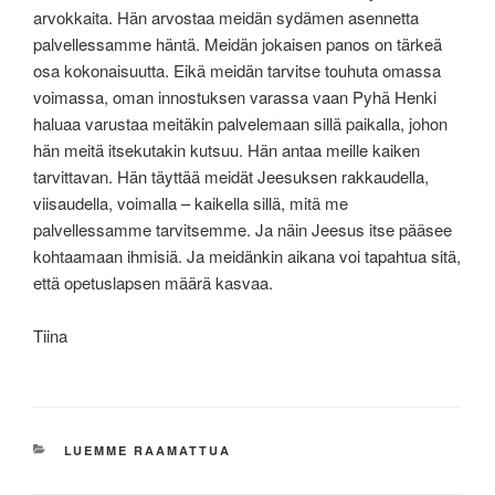
arvokkaita. Hän arvostaa meidän sydämen asennetta
palvellessamme häntä. Meidän jokaisen panos on tärkeä
osa kokonaisuutta. Eikä meidän tarvitse touhuta omassa
voimassa, oman innostuksen varassa vaan Pyhä Henki
haluaa varustaa meitäkin palvelemaan sillä paikalla, johon
hän meitä itsekutakin kutsuu. Hän antaa meille kaiken
tarvittavan. Hän täyttää meidät Jeesuksen rakkaudella,
viisaudella, voimalla – kaikella sillä, mitä me
palvellessamme tarvitsemme. Ja näin Jeesus itse pääsee
kohtaamaan ihmisiä. Ja meidänkin aikana voi tapahtua sitä,
että opetuslapsen määrä kasvaa.
Tiina
KATEGORIAT
LUEMME RAAMATTUA