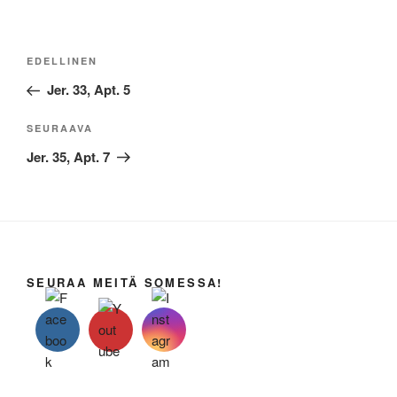
Artikkelien
Edellinen
EDELLINEN
selaus
artikkeli
Jer. 33, Apt. 5
Seuraava
SEURAAVA
artikkeli
Jer. 35, Apt. 7
SEURAA MEITÄ SOMESSA!