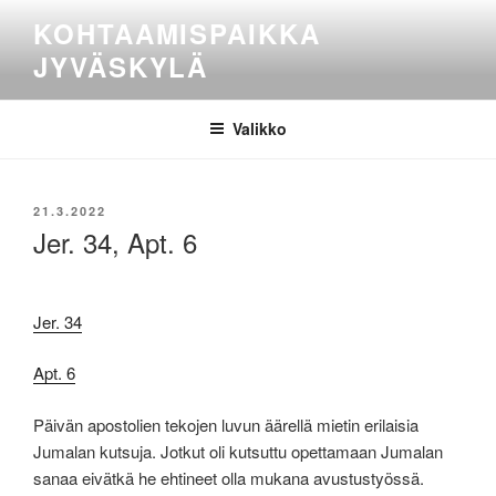
Siirry
KOHTAAMISPAIKKA
sisältöön
JYVÄSKYLÄ
Valikko
JULKAISTU
21.3.2022
Jer. 34, Apt. 6
Jer. 34
Apt. 6
Päivän apostolien tekojen luvun äärellä mietin erilaisia
Jumalan kutsuja. Jotkut oli kutsuttu opettamaan Jumalan
sanaa eivätkä he ehtineet olla mukana avustustyössä.