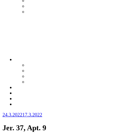
Julkaistu
24.3.2022
17.3.2022
Jer. 37, Apt. 9