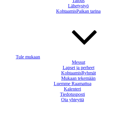
Talous
Lähetystyö
KohtaamisPaikan tarina
Tule mukaan
Messut
Lapset ja perheet
KohtaamisRyhmät
Mukaan tekemään
Luemme Raamattua
Kalenteri
Tiedotusposti
Ota yhteyttä