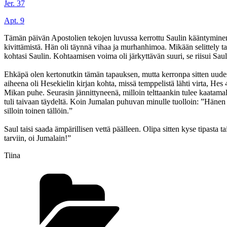
Jer. 37
Apt. 9
Tämän päivän Apostolien tekojen luvussa kerrottu Saulin kääntyminen o
kivittämistä. Hän oli täynnä vihaa ja murhanhimoa. Mikään selittely tai 
kohtasi Saulin. Kohtaamisen voima oli järkyttävän suuri, se riisui Sa
Ehkäpä olen kertonutkin tämän tapauksen, mutta kerronpa sitten uudes
aiheena oli Hesekielin kirjan kohta, missä temppelistä lähti virta, He
Mikan puhe. Seurasin jännittyneenä, milloin telttaankin tulee kaatamalla
tuli taivaan täydeltä. Koin Jumalan puhuvan minulle tuolloin: ”Hänen
silloin toinen tällöin.”
Saul taisi saada ämpärillisen vettä päälleen. Olipa sitten kyse tipasta
tarviin, oi Jumalain!”
Tiina
Kategoriat