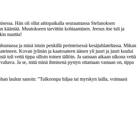
isessa. Hän oli ollut aitiopaikalla seuraamassa Stefanoksen
an kääntää. Muutokseen tarvittiin kohtaaminen. Jeesus itse tuli ja
kin nauttia!
umassa ja minä istuin penkillä perinteisessä kesäjuhlateltassa. Mikan
ateineen. Kovan jylinän ja kaatosateen äänen yli juuri ja juuri kuului
tä tuli vettä tippa silloin toinen tällöin. Ja samaan aikaan ulkona vettä
altava. Ja se, mitä minä ihmisenä pystyn ottamaan vastaan on, tippa
anhan laulun sanoin: ”Tulkoonpa hiljaa tai myrskyn lailla, voimaasi