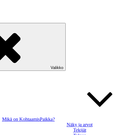
Valikko
Mikä on KohtaamisPaikka?
Näky ja arvot
Tekijät