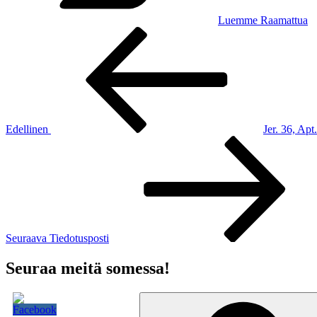
Luemme Raamattua
Artikkelien
Edellinen
artikkeli
selaus
Edellinen
Jer. 36, Apt
Seuraava
artikkeli
Seuraava
Tiedotusposti
Seuraa meitä somessa!
Etsi: