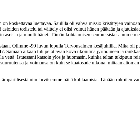
n koskettavaa luettavaa. Saulilla oli vahva missio kristittyjen vainoam
asioiden todistelu tai väittely ei olisi voinut hänen päätään ja ajatuksia
ulin aseista ja muutti hänet. Tämän kohtaamisen seurauksista saamme me
taan. Olimme -90 luvun lopulla Tervonsalmen kesäjuhlilla. Mika oli puh
s 47. Samaan aikaan tuli pelottavan kova ukonilma jyrinöineen ja rankkas
 vettä. Istuessani katsoin ylös ja huomasin, kuinka teltan tukipuun reiäs
 suuruutensa ja voimansa on kuin se kaatosade ulkona, mittaamattoman v
 tai ämpärillisestä niin tarvitsemme näitä kohtaamisia. Tänään rukoilen v