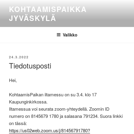
Siirry
KOHTAAMISPAIKKA
sisältöön
JYVÄSKYLÄ
Valikko
JULKAISTU
24.3.2022
Tiedotusposti
Hei,
KohtaamisPaikan iltamessu on su 3.4. klo 17
Kaupunginkirkossa.
Iltamessua voi seurata zoom-yhteydellä. Zoomin ID
numero on 8145679 1780 ja salasana 791234. Suora linkki
on tässä:
https://us02web.zoom.us/j/81456791780?