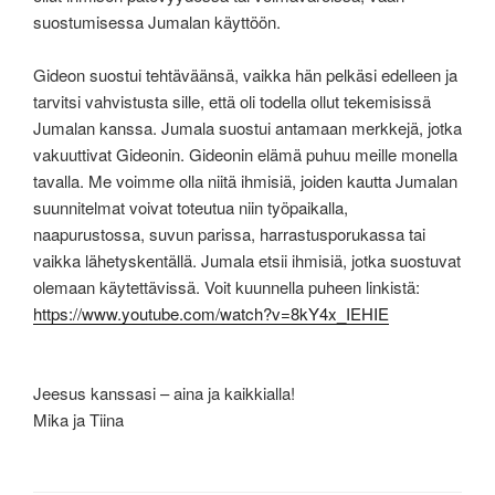
suostumisessa Jumalan käyttöön.
Gideon suostui tehtäväänsä, vaikka hän pelkäsi edelleen ja
tarvitsi vahvistusta sille, että oli todella ollut tekemisissä
Jumalan kanssa. Jumala suostui antamaan merkkejä, jotka
vakuuttivat Gideonin. Gideonin elämä puhuu meille monella
tavalla. Me voimme olla niitä ihmisiä, joiden kautta Jumalan
suunnitelmat voivat toteutua niin työpaikalla,
naapurustossa, suvun parissa, harrastusporukassa tai
vaikka lähetyskentällä. Jumala etsii ihmisiä, jotka suostuvat
olemaan käytettävissä. Voit kuunnella puheen linkistä:
https://www.youtube.com/watch?v=8kY4x_IEHIE
Jeesus kanssasi – aina ja kaikkialla!
Mika ja Tiina