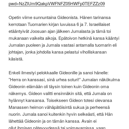
pwd=NzZIUm9QakpVWFNFZ05HWFp0TEFZZz09
Opetin viime sunnuntaina Gideonista. Hänen tarinansa
kerrotaan Tuomarien kirjan luvuissa 6 ja 7. Israelilaiset
etääntyivät Joosuan ajan jälkeen Jumalasta ja tämä toi
mukanaan vaikeita aikoja. Epätoivon hetkinä kansa kääntyi
Jumalan puoleen ja Jumala vastasi antamalla tuomarin eli
johtajan, jonka johdolla kansa pelastui viholliskansan
käsistä.
Enkeli ilmestyi pelokkaalle Gideonille ja sanoi hänelle:
”Herra on kanssasi, sinä urhea soturi!” Jumalan näkökulma
Gideonin elämään oli täysin toinen kuin Gideonin oma
näkemys. Gideon valitti ensinnäkin sitä, että Jumala on
hylännyt kansansa. Toisekseen Gideon totesi olevansa
Manassen heimon vähäpätöisintä sukua ja perheensä
nuorin. Jumala sanoi kuitenkin hyvin selkeästi, että Hän
lähettää Gideonin ja on tämän kanssa. Avain ei
ollut ihmisen pätevyydessä tai voimavaroissa, vaan