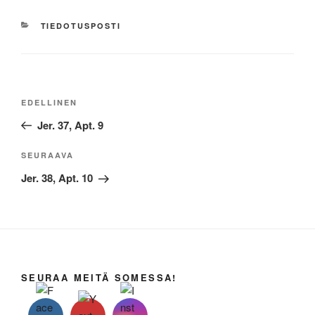
KATEGORIAT
TIEDOTUSPOSTI
Artikkelien
Edellinen
EDELLINEN
selaus
artikkeli
Jer. 37, Apt. 9
Seuraava
SEURAAVA
artikkeli
Jer. 38, Apt. 10
SEURAA MEITÄ SOMESSA!