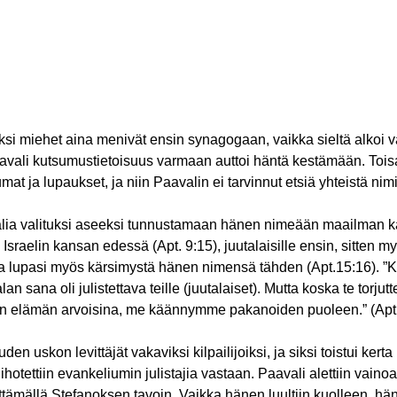
iksi miehet aina menivät ensin synagogaan, vaikka sieltä alkoi v
vali kutsumustietoisuus varmaan auttoi häntä kestämään. Toisa
mat ja lupaukset, ja niin Paavalin ei tarvinnut etsiä yhteistä ni
lia valituksi aseeksi tunnustamaan hänen nimeään maailman k
sraelin kansan edessä (Apt. 9:15), juutalaisille ensin, sitten my
a lupasi myös kärsimystä hänen nimensä tähden (Apt.15:16). ”K
 sana oli julistettava teille (juutalaiset). Mutta koska te torjut
en elämän arvoisina, me käännymme pakanoiden puoleen.” (Apt
uden uskon levittäjät vakaviksi kilpailijoiksi, ja siksi toistui ke
ihotettiin evankeliumin julistajia vastaan. Paavali alettiin vaino
ttämällä Stefanoksen tavoin. Vaikka hänen luultiin kuolleen, hän 