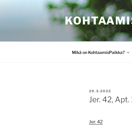
Siirry
sisältöön
KOHTAAMI
Mikä on KohtaamisPaikka?
JULKAISTU
29.3.2022
Jer. 42, Apt.
Jer. 42