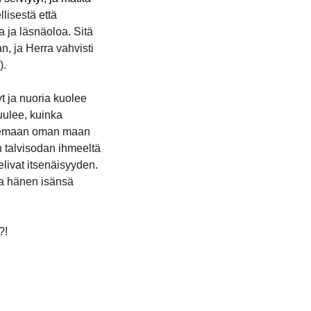
lisestä että
 ja läsnäoloa. Sitä
n, ja Herra vahvisti
).
t ja nuoria kuolee
uulee, kuinka
kuolemaan oman maan
 talvisodan ihmeeltä
telivat itsenäisyyden.
 ja hänen isänsä
?!