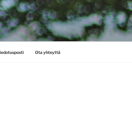
iedotusposti
Ota yhteyttä