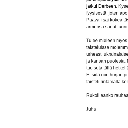
jatkui Derbeen.
Kyse
fyysisestä, joten ap
Paavali sai kokea täs
armonsa sanat tunnus
Tulee mieleen myös t
taisteluissa molemmi
urheasti ukrainalais
ja kansan puolesta.
tuo sota tällä hetkell
Ei siitä niin hurjan 
taisteli rintamalla 
Rukoillaanko rauhaa,
Juha