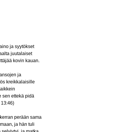
aino ja syytökset
alta juutalaiset
mittäjää kovin kauan.
ansojen ja
ös kreikkalaisille
aikkein
te sen ettekä pidä
 13:46)
rta kerran perään sama
amaan, ja hän tuli
selviytyi, ja matka