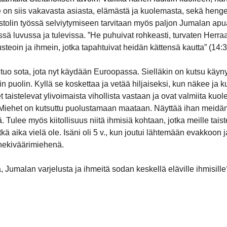
 on siis vakavasta asiasta, elämästä ja kuolemasta, sekä hengel
ostolin työssä selviytymiseen tarvitaan myös paljon Jumalan apua
sä luvussa ja tulevissa. ”He puhuivat rohkeasti, turvaten Herraa
teoin ja ihmein, jotka tapahtuivat heidän kättensä kautta” (14:3
uo sota, jota nyt käydään Euroopassa. Sielläkin on kutsu käyny
n puolin. Kyllä se koskettaa ja vetää hiljaiseksi, kun näkee ja k
et taistelevat ylivoimaista vihollista vastaan ja ovat valmiita 
 Miehet on kutsuttu puolustamaan maataan. Näyttää ihan meidän
ä. Tulee myös kiitollisuus niitä ihmisiä kohtaan, jotka meille tais
pitkä aika vielä ole. Isäni oli 5 v., kun joutui lähtemään evakkoon
konekiväärimiehenä.
 Jumalan varjelusta ja ihmeitä sodan keskellä eläville ihmisille