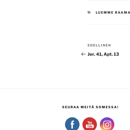
KATEGORIAT
LUEMME RAAM
Artikkelien
Edellinen
EDELLINEN
selaus
artikkeli
Jer. 41, Apt. 13
SEURAA MEITÄ SOMESSA!