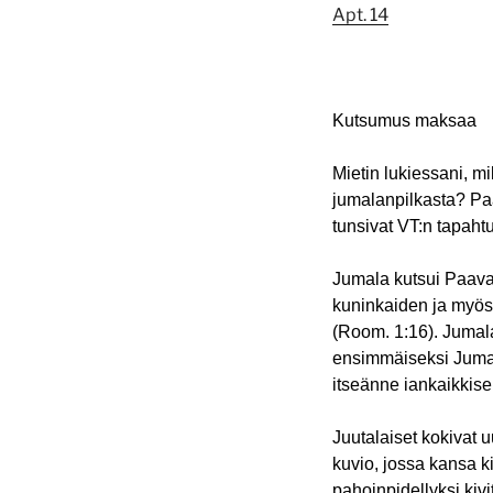
Apt. 14
Kutsumus maksaa
Mietin lukiessani, m
jumalanpilkasta? Paa
tunsivat VT:n tapahtu
Jumala kutsui Paava
kuninkaiden ja myös I
(Room. 1:16). Jumal
ensimmäiseksi Jumalan
itseänne iankaikkis
Juutalaiset kokivat u
kuvio, jossa kansa ki
pahoinpidellyksi kivi