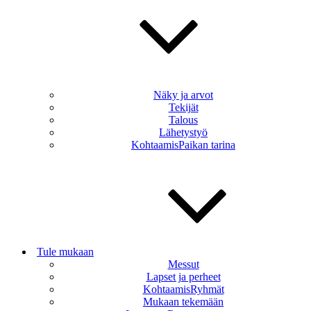
Näky ja arvot
Tekijät
Talous
Lähetystyö
KohtaamisPaikan tarina
Tule mukaan
Messut
Lapset ja perheet
KohtaamisRyhmät
Mukaan tekemään