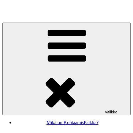
Siirry
sisältöön
KohtaamisPaikka Jyväskylä
Valikko
Mikä on KohtaamisPaikka?