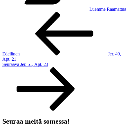
Luemme Raamattua
Artikkelien
Edellinen
artikkeli
selaus
Edellinen
Jer. 49,
Apt. 21
Seuraava
Seuraava
Jer. 51, Apt. 23
artikkeli
Seuraa meitä somessa!