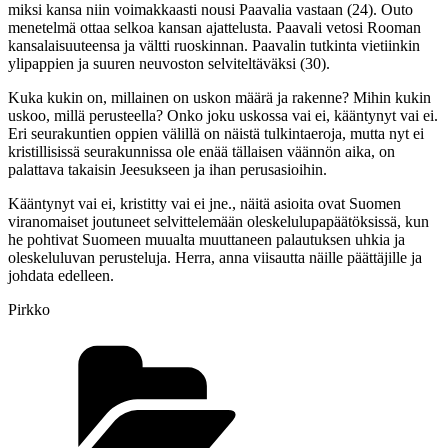
miksi kansa niin voimakkaasti nousi Paavalia vastaan (24). Outo
menetelmä ottaa selkoa kansan ajattelusta. Paavali vetosi Rooman
kansalaisuuteensa ja vältti ruoskinnan. Paavalin tutkinta vietiinkin
ylipappien ja suuren neuvoston selviteltäväksi (30).
Kuka kukin on, millainen on uskon määrä ja rakenne? Mihin kukin
uskoo, millä perusteella? Onko joku uskossa vai ei, kääntynyt vai ei.
Eri seurakuntien oppien välillä on näistä tulkintaeroja, mutta nyt ei
kristillisissä seurakunnissa ole enää tällaisen väännön aika, on
palattava takaisin Jeesukseen ja ihan perusasioihin.
Kääntynyt vai ei, kristitty vai ei jne., näitä asioita ovat Suomen
viranomaiset joutuneet selvittelemään oleskelulupapäätöksissä, kun
he pohtivat Suomeen muualta muuttaneen palautuksen uhkia ja
oleskeluluvan perusteluja. Herra, anna viisautta näille päättäjille ja
johdata edelleen.
Pirkko
Kategoriat