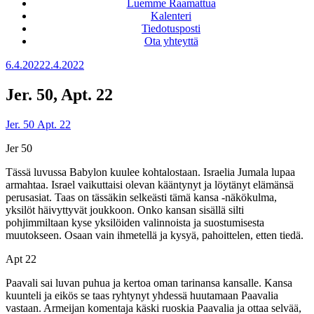
Luemme Raamattua
Kalenteri
Tiedotusposti
Ota yhteyttä
Julkaistu
6.4.2022
2.4.2022
Jer. 50, Apt. 22
Jer. 50
Apt. 22
Jer 50
Tässä luvussa Babylon kuulee kohtalostaan. Israelia Jumala lupaa
armahtaa. Israel vaikuttaisi olevan kääntynyt ja löytänyt elämänsä
perusasiat. Taas on tässäkin selkeästi tämä kansa -näkökulma,
yksilöt häivyttyvät joukkoon. Onko kansan sisällä silti
pohjimmiltaan kyse yksilöiden valinnoista ja suostumisesta
muutokseen. Osaan vain ihmetellä ja kysyä, pahoittelen, etten tiedä.
Apt 22
Paavali sai luvan puhua ja kertoa oman tarinansa kansalle. Kansa
kuunteli ja eikös se taas ryhtynyt yhdessä huutamaan Paavalia
vastaan. Armeijan komentaja käski ruoskia Paavalia ja ottaa selvää,