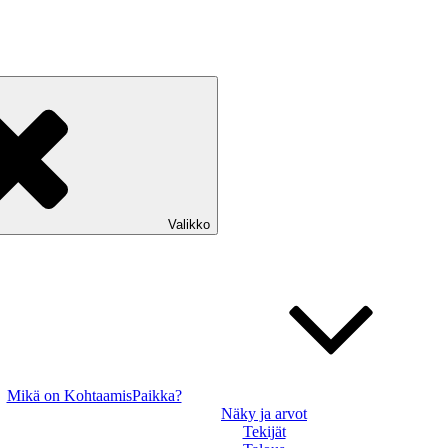
Valikko
Mikä on KohtaamisPaikka?
Näky ja arvot
Tekijät