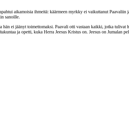
a tapahtui aikamoisia ihmeitä: käärmeen myrkky ei vaikuttanut Paavaliin 
n sanoille.
 hän ei jäänyt toimettomaksi. Paavali otti vastaan kaikki, jotka tulivat 
ltakuntaa ja opetti, kuka Herra Jeesus Kristus on. Jeesus on Jumalan 