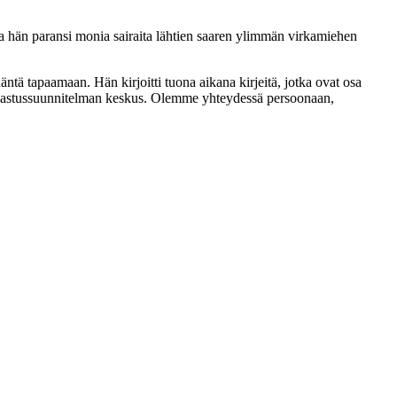
ja hän paransi monia sairaita lähtien saaren ylimmän virkamiehen
häntä tapaamaan. Hän kirjoitti tuona aikana kirjeitä, jotka ovat osa
pelastussuunnitelman keskus. Olemme yhteydessä persoonaan,