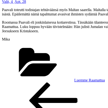
Valit, 4
Apt. 28
Paavali toteutti todistajan tehtäväänsä myös Maltan saarella. Maltall
isästä. Epäilemättä nämä tapahtumat avasivat ihmisten sydämiä Paavali
Roomassa Paavali eli jonkinlaisessa kotiarestissa. Tässäkään tilanteessa
Raamattua. Luku loppuu hyvään tiivistelmään: Hän julisti Jumalan va
Jeesukseen Kristukseen.
Mika
Kategoriat
Luemme Raamattua
Artikkelien
Edellinen
artikkeli
selaus