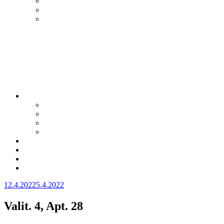
Julkaistu
12.4.2022
5.4.2022
Valit. 4, Apt. 28