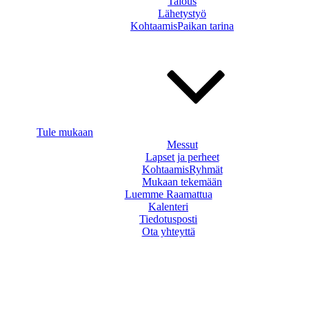
Talous
Lähetystyö
KohtaamisPaikan tarina
Tule mukaan
Messut
Lapset ja perheet
KohtaamisRyhmät
Mukaan tekemään
Luemme Raamattua
Kalenteri
Tiedotusposti
Ota yhteyttä