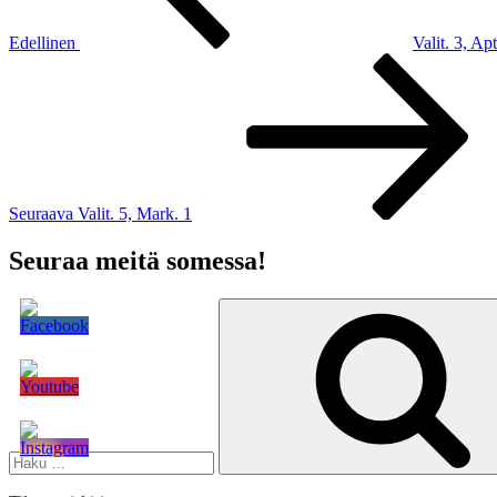
Edellinen
Valit. 3, Ap
Seuraava
artikkeli
Seuraava
Valit. 5, Mark. 1
Seuraa meitä somessa!
Etsi: