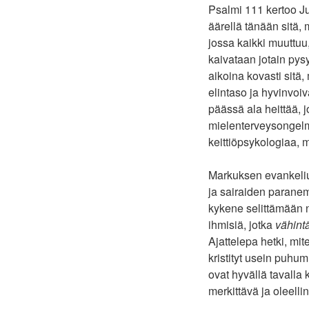
Psalmi 111 kertoo J
äärellä tänään sitä,
jossa kaikki muuttu
kaivataan jotain pys
aikoina kovasti sitä
elintaso ja hyvinvoi
päässä ala heittää, 
mielenterveysongelm
keittiöpsykologiaa, m
Markuksen evankeliu
ja sairaiden paranem
kykene selittämään nä
ihmisiä, jotka
vähint
Ajattelepa hetki, mit
kristityt usein puhu
ovat hyvällä tavalla
merkittävä ja oleelli