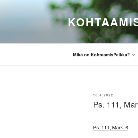
Siirry
sisältöön
KOHTAAMI
Mikä on KohtaamisPaikka?
JULKAISTU
18.4.2022
Ps. 111, Mar
Ps. 111,
Mark. 6