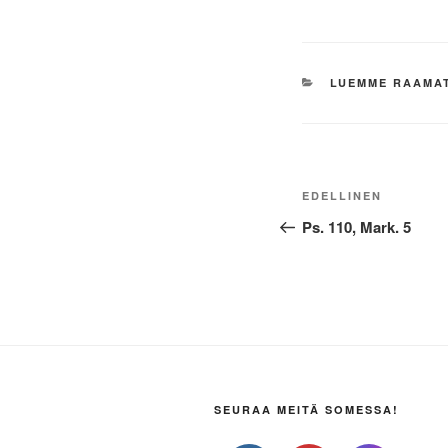
KATEGORIAT
LUEMME RAAMA
Artikkelien
Edellinen
EDELLINEN
selaus
artikkeli
Ps. 110, Mark. 5
SEURAA MEITÄ SOMESSA!