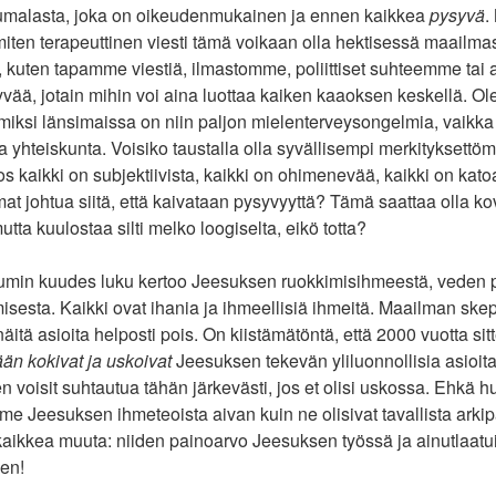
umalasta, joka on oikeudenmukainen ja ennen kaikkea
pysyvä
.
 miten terapeuttinen viesti tämä voikaan olla hektisessä maailm
u, kuten tapamme viestiä, ilmastomme, poliittiset suhteemme t
yvää, jotain mihin voi aina luottaa kaiken kaaoksen keskellä. Ole
, miksi länsimaissa on niin paljon mielenterveysongelmia, vaikka
va yhteiskunta. Voisiko taustalla olla syvällisempi merkityksett
jos kaikki on subjektiivista, kaikki on ohimenevää, kaikki on ka
at johtua siitä, että kaivataan pysyvyyttä? Tämä saattaa olla 
utta kuulostaa silti melko loogiselta, eikö totta?
min kuudes luku kertoo Jeesuksen ruokkimisihmeestä, veden 
isesta. Kaikki ovat ihania ja ihmeellisiä ihmeitä. Maailman ske
itä asioita helposti pois. On kiistämätöntä, että 2000 vuotta sitt
ään kokivat ja uskoivat
Jeesuksen tekevän yliluonnollisia asioit
en voisit suhtautua tähän järkevästi, jos et olisi uskossa. Ehkä
mme Jeesuksen ihmeteoista aivan kuin ne olisivat tavallista arki
 kaikkea muuta: niiden painoarvo Jeesuksen työssä ja ainutlaatu
nen!