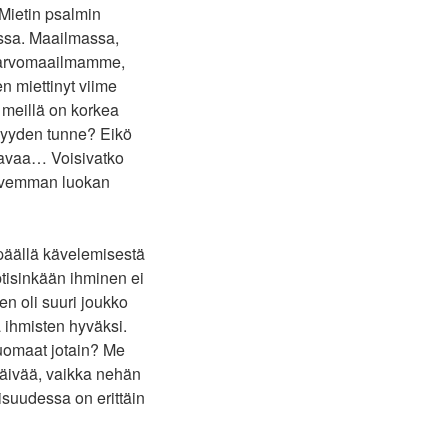
 Mietin psalmin
assa. Maailmassa,
ai arvomaailmamme,
n miettinyt viime
 meillä on korkea
ömyyden tunne? Eikö
toavaa… Voisivatko
kovemman luokan
päällä kävelemisestä
ptisinkään ihminen ei
en oli suuri joukko
a ihmisten hyväksi.
 huomaat jotain? Me
päivää, vaikka nehän
isuudessa on erittäin