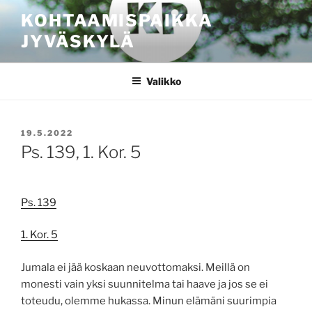
Siirry
KOHTAAMISPAIKKA
sisältöön
JYVÄSKYLÄ
Valikko
JULKAISTU
19.5.2022
Ps. 139, 1. Kor. 5
Ps. 139
1. Kor. 5
Jumala ei jää koskaan neuvottomaksi. Meillä on
monesti vain yksi suunnitelma tai haave ja jos se ei
toteudu, olemme hukassa. Minun elämäni suurimpia