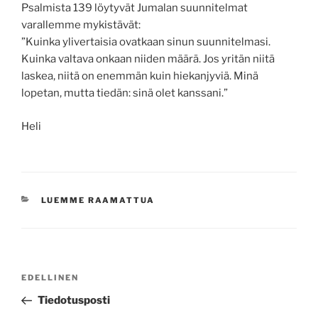
Psalmista 139 löytyvät Jumalan suunnitelmat
varallemme mykistävät:
”Kuinka ylivertaisia ovatkaan sinun suunnitelmasi.
Kuinka valtava onkaan niiden määrä. Jos yritän niitä
laskea, niitä on enemmän kuin hiekanjyviä. Minä
lopetan, mutta tiedän: sinä olet kanssani.”
Heli
KATEGORIAT
LUEMME RAAMATTUA
Artikkelien
Edellinen
EDELLINEN
selaus
artikkeli
Tiedotusposti