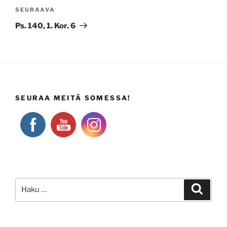
Seuraava
SEURAAVA
artikkeli
Ps. 140, 1. Kor. 6
SEURAA MEITÄ SOMESSA!
Etsi:
Haku