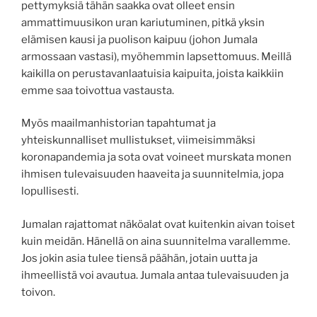
pettymyksiä tähän saakka ovat olleet ensin
ammattimuusikon uran kariutuminen, pitkä yksin
elämisen kausi ja puolison kaipuu (johon Jumala
armossaan vastasi), myöhemmin lapsettomuus. Meillä
kaikilla on perustavanlaatuisia kaipuita, joista kaikkiin
emme saa toivottua vastausta.
Myös maailmanhistorian tapahtumat ja
yhteiskunnalliset mullistukset, viimeisimmäksi
koronapandemia ja sota ovat voineet murskata monen
ihmisen tulevaisuuden haaveita ja suunnitelmia, jopa
lopullisesti.
Jumalan rajattomat näköalat ovat kuitenkin aivan toiset
kuin meidän. Hänellä on aina suunnitelma varallemme.
Jos jokin asia tulee tiensä päähän, jotain uutta ja
ihmeellistä voi avautua. Jumala antaa tulevaisuuden ja
toivon.