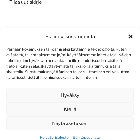
Tilaa uutiskirje
META
Hallinnoi suostumusta
Kirjaudu sisään
Parhaan kokemuksen tarjoamiseksi käytämme teknologioita, kuten
evästeitä, tallentaaksemme ja/tai käyttääksemme laitetietoja. Näiden
Sisältösyöte
tekniikoiden hyväksyminen antaa meille mahdollisuuden käsitellä
tietoja, kuten selauskäyttäytymistä tai yksilöllisiä tunnuksia tällä
Kommenttisyöte
sivustolla. Suostumuksen jättäminen tai peruuttaminen voi vaikuttaa
haitallisesti tiettyihin ominaisuuksiin ja toimintoihin.
WordPress.org
Hyväksy
Kiellä
Näytä asetukset
Rekisteriseloste – Sähköpostilista