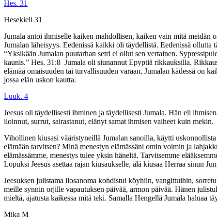
Hes. 31
Hesekieli 31
Jumala antoi ihmiselle kaiken mahdollisen, kaiken vain mitä meidän 
Jumalan läheisyys. Eedenissä kaikki oli täydellistä. Eedenissä ollutt
“Yksikään Jumalan puutarhan setri ei ollut sen vertainen. Sypressipuide
kaunis.” Hes. 31:8‬ ‭ Jumala oli siunannut Epyptiä rikkauksilla. Rik
elämää omaisuuden tai turvallisuuden varaan, Jumalan kädessä on kaikki,
jossa elän uskon kautta.
Luuk. 4
Jeesus oli täydellisesti ihminen ja täydellisesti Jumala. Hän eli ihmi
iloinnut, surrut, sairastanut, elänyt samat ihmisen vaiheet kuin mekin.
Vihollinen kiusasi vääristyneillä Jumalan sanoilla, käytti uskonnollista
elämään tarvitsen? Minä menestyn elämässäni omin voimin ja lahjakkuud
elämässämme, menestys tulee yksin häneltä. Tarvitsemme elääksemme h
Lopuksi Jeesus asettaa rajan kiusaukselle, älä kiusaa Herraa sinun J
Jeesuksen julistama ilosanoma kohdistui köyhiin, vangittuihin, sorretuil
meille synnin orjille vapautuksen päivää, armon päivää. Hänen julistu
mieltä, ajatusta kaikessa mitä teki. Samalla Hengellä Jumala haluaa 
Mika M