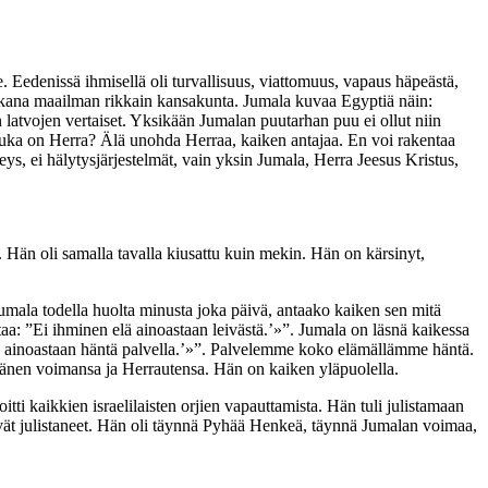
edenissä ihmisellä oli turvallisuus, viattomuus, vapaus häpeästä,
naikana maailman rikkain kansakunta. Jumala kuvaa Egyptiä näin:
n latvojen vertaiset. Yksikään Jumalan puutarhan puu ei ollut niin
 Kuka on Herra? Älä unohda Herraa, kaiken antajaa. En voi rakentaa
eys, ei hälytysjärjestelmät, vain yksin Jumala, Herra Jeesus Kristus,
. Hän oli samalla tavalla kiusattu kuin mekin. Hän on kärsinyt,
kö Jumala todella huolta minusta joka päivä, antaako kaiken sen mitä
a: ”Ei ihminen elä ainoastaan leivästä.’»”. Jumala on läsnä kaikessa
a ainoastaan häntä palvella.’»”. Palvelemme koko elämällämme häntä.
hänen voimansa ja Herrautensa. Hän on kaiken yläpuolella.
itti kaikkien israelilaisten orjien vapauttamista. Hän tuli julistamaan
ivät julistaneet. Hän oli täynnä Pyhää Henkeä, täynnä Jumalan voimaa,