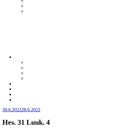
Julkaistu
30.6.2022
28.6.2022
Hes. 31 Luuk. 4