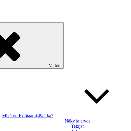
Valikko
Mikä on KohtaamisPaikka?
Näky ja arvot
Tekijät