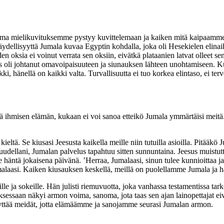
oma mielikuvituksemme pystyy kuvittelemaan ja kaiken mitä kaipaamme. E
a täydellisyyttä Jumala kuvaa Egyptin kohdalla, joka oli Hesekielen eli
n oksia ei voinut verrata sen oksiin, eivätkä plataanien latvat olleet se
kaus oli johtanut omavoipaisuuteen ja siunauksen lähteen unohtamiseen.
 hänellä on kaikki valta. Turvallisuutta ei tuo korkea elintaso, ei terv
senä ihmisen elämän, kukaan ei voi sanoa etteikö Jumala ymmärtäisi meitä
 kieltä. Se kiusasi Jeesusta kaikella meille niin tutuilla asioilla. Pitää
ellani, Jumalan palvelus tapahtuu sitten sunnuntaina. Jeesus muistutta
äntä jokaisena päivänä. ’Herraa, Jumalaasi, sinun tulee kunnioittaa j
umalaasi. Kaiken kiusauksen keskellä, meillä on puolellamme Jumala ja 
le ja sokeille. Hän julisti riemuvuotta, joka vanhassa testamentissa tarko
ksessaan näkyi armon voima, sanoma, jota taas sen ajan lainopettajat e
täyttää meidät, jotta elämäämme ja sanojamme seurasi Jumalan armon.