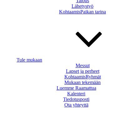
Talous
Lähetystyö
KohtaamisPaikan tarina
Tule mukaan
Messut
Lapset ja perheet
KohtaamisRyhmät
Mukaan tekemään
Luemme Raamattua
Kalenteri
Tiedotusposti
Ota yhteyttä