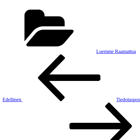
Kategoriat
Luemme Raamattua
Artikkelien
Edellinen
artikkeli
selaus
Edellinen
Tiedotuspos
Seuraava
artikkeli