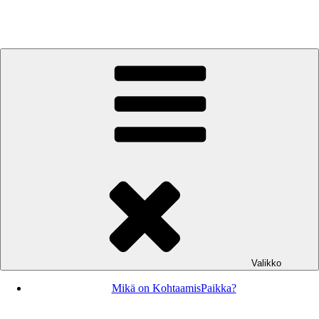
Siirry
sisältöön
KohtaamisPaikka Jyväskylä
Valikko
Mikä on KohtaamisPaikka?