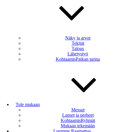
Näky ja arvot
Tekijät
Talous
Lähetystyö
KohtaamisPaikan tarina
Tule mukaan
Messut
Lapset ja perheet
KohtaamisRyhmät
Mukaan tekemään
Luemme Raamattua