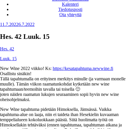
Kalenteri
Tiedotusposti
Ota yhteyttä
Julkaistu
11.7.2022
6.7.2022
Hes. 42 Luuk. 15
Hes. 42
Luuk. 15
New Wine 2022 viikko! Ks:
https://kesatapahtuma.newwine.fi
Osallistu sinäkin!
Tällä tapahtumalla on erityinen merkitys minulle (ja varmaan monelle
muulle). Tämän viikon raamatunkohdat kytketään new wine
tapahtumaan/teemoihin tavalla tai toisella 🙂
joten näiden raamatun lukujen seuraaminen sopii hyvin new wine
oheisohjelmaksi.
New Wine tapahtuma pidetään Himoksella, Jämsässä. Vaikka
tapahtuma-alue on laaja, niin ei taideta ihan Hesekielin kuvaaman
temppelialueen kokoluokkaan päästä. Siitä huolimatta työtä on
Himoksellakin tehtäväksi (ennen tapahtumaa, tapahtuman aikana ja