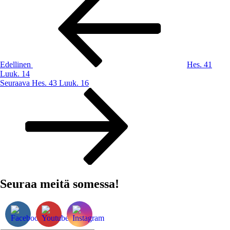
artikkeli
selaus
Edellinen
Hes. 41
Luuk. 14
Seuraava
Seuraava
Hes. 43 Luuk. 16
artikkeli
Seuraa meitä somessa!