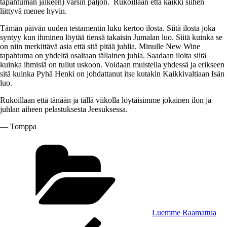
tapahtuman jälkeen) varsin paljon. Rukoillaan että kaikki siihen
liittyvä menee hyvin.
Tämän päivän uuden testamentin luku kertoo ilosta. Siitä ilosta joka
syntyy kun ihminen löytää tiensä takaisin Jumalan luo. Siitä kuinka se
on niin merkittävä asia että sitä pitää juhlia. Minulle New Wine
tapahtuma on yhdeltä osaltaan tällainen juhla. Saadaan iloita siitä
kuinka ihmisiä on tullut uskoon. Voidaan muistella yhdessä ja erikseen
sitä kuinka Pyhä Henki on johdattanut itse kutakin Kaikkivaltiaan Isän
luo.
Rukoillaan että tänään ja tällä viikolla löytäisimme jokainen ilon ja
juhlan aiheen pelastuksesta Jeesuksessa.
— Tomppa
Kategoriat
Luemme Raamattua
Artikkelien
Edellinen