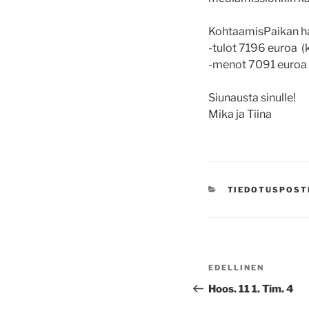
KohtaamisPaikan hal
-tulot 7196 euroa 
-menot 7091 euroa 
Siunausta sinulle!
Mika ja Tiina
KATEGORIAT
TIEDOTUSPOST
Artikkelien
Edellinen
EDELLINEN
selaus
artikkeli
Hoos. 11 1. Tim. 4