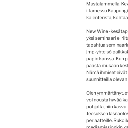
Mustalammella, Kevät
iltamessu Kaupungin
kalenterista,
kohtaa
New Wine -kesätapa
yksi seminaari ei ri
tapahtua seminaarin
jmp-yhteisö paikkaku
papin kanssa. Kun p
päästä mukaan kesku
Nämä ihmiset eivät 
suunnitteilla olevan
Olen ymmärtänyt, e
voi nousta hyvää ka
pohjalta, niin kasv
Jeesuksen läsnäolos
periaatteille. Ruko
mediamissionkin ka