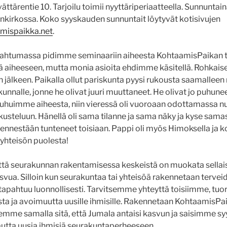
tärentie 10. Tarjoilu toimii nyyttäriperiaatteella. Sunnuntaina
kirkossa. Koko syyskauden sunnuntait löytyvät kotisivujen
mispaikka.net
.
htumassa pidimme seminaariin aiheesta KohtaamisPaikan tar
itä aiheeseen, mutta monia asioita ehdimme käsitellä. Rohkaisev
 jälkeen. Paikalla ollut pariskunta pyysi rukousta saamalleen 
nnalle, jonne he olivat juuri muuttaneet. He olivat jo puhune
uhuimme aiheesta, niin vieressä oli vuoroaan odottamassa nuo
steluun. Hänellä oli sama tilanne ja sama näky ja kyse sama
ennestään tunteneet toisiaan. Pappi oli myös Himoksella ja 
 yhteisön puolesta!
ttä seurakunnan rakentamisessa keskeistä on muokata sellai
svua. Silloin kun seurakuntaa tai yhteisöä rakennetaan tervei
u tapahtuu luonnollisesti. Tarvitsemme yhteyttä toisiimme, t
ta ja avoimuutta uusille ihmisille. Rakennetaan KohtaamisPai
ilemme samalla sitä, että Jumala antaisi kasvun ja saisimme s
utta uusia ihmisiä seurakuntaperheeseen.