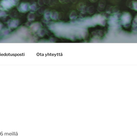
iedotusposti
Ota yhteyttä
6 meillä