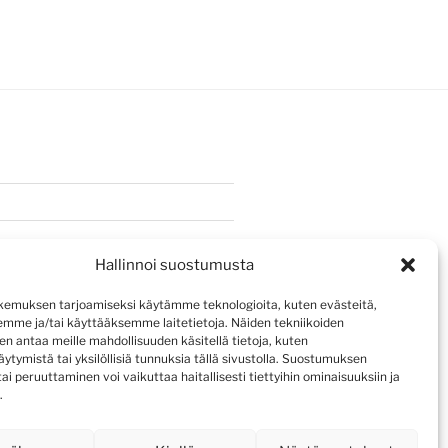
Hallinnoi suostumusta
emuksen tarjoamiseksi käytämme teknologioita, kuten evästeitä,
emme ja/tai käyttääksemme laitetietoja. Näiden tekniikoiden
n antaa meille mahdollisuuden käsitellä tietoja, kuten
ytymistä tai yksilöllisiä tunnuksia tällä sivustolla. Suostumuksen
ai peruuttaminen voi vaikuttaa haitallisesti tiettyihin ominaisuuksiin ja
.