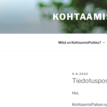
Siirry
sisältöön
KOHTAAMI
Mikä on KohtaamisPaikka?
JULKAISTU
9.8.2022
Tiedotuspos
Hei,
KohtaamisPaikan syy