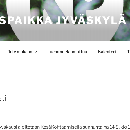
SPAIKKA JYVÄSKYLÄ
Tule mukaan
Luemme Raamattua
Kalenteri
T
ti
skausi aloitetaan KesäKohtaamisella sunnuntaina 14.8. klo 1