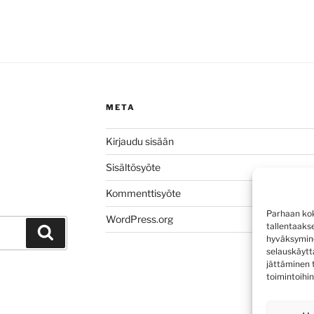
META
Kirjaudu sisään
Sisältösyöte
Kommenttisyöte
Parhaan kok
WordPress.org
tallentaaks
Haku
hyväksymine
selauskäyttä
jättäminen t
toimintoihin