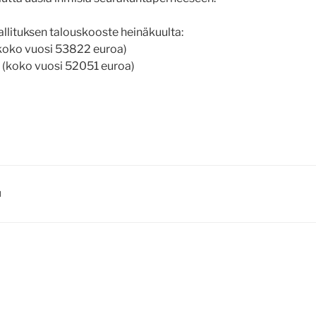
lituksen talouskooste heinäkuulta:
(koko vuosi 53822 euroa)
(koko vuosi 52051 euroa)
I