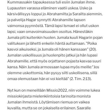
Kummassakin tapauksessa tuli esiin Jumalan ihme.
Lupausten varassa eläminen vaatii uskoa. Usko ja
kärsivällisyys loppui jo Abrahamilta ja Sarailta aiemmin,
ja palvelija Hagar synnytti Abrahamille lapsen
vaimonsa pyynnöstä. Tämä lapsi Ismael ei ollut uskon
lapsi, vaan omavoimaisuuden osoitus. Hänestäkin
Jumala piti kuitenkin huolen.
J
umala kuuli Hagarin pojan
valituksen ja lähetti enkelin häntä auttamaan.
”Poika
kasvoi aikuiseksi, ja Jumala oli hänen kanssaan” (20).
Jumalan uskollisuus ja huolenpito jatkui ja hän lupasi
Abrahamille, että myös orjattaren pojasta kasvaa suuri
kansa. Näin Jumala armossaan lupaa myös meille:”
Jos
olemme uskottomia, hän pysyy silti uskollisena,
sillä
omaa olemustaan hän ei voi kieltää” (2. Tim. 2:13).
Nyt kun on meneillään Missio2022, niin voimme lukea
missiokirjasta mielenkiintoisia tarinoita monista
Jumalan ihmeistä. Löytämisen riemua on vaikea
kuvailla, mutta se on jokaisella erilainen. Saaralle