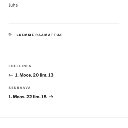
Juha
KATEGORIAT
LUEMME RAAMATTUA
Artikkelien
Edellinen
EDELLINEN
selaus
artikkeli
1. Moos. 20 Ilm. 13
Seuraava
SEURAAVA
artikkeli
1. Moos. 22 Ilm. 15