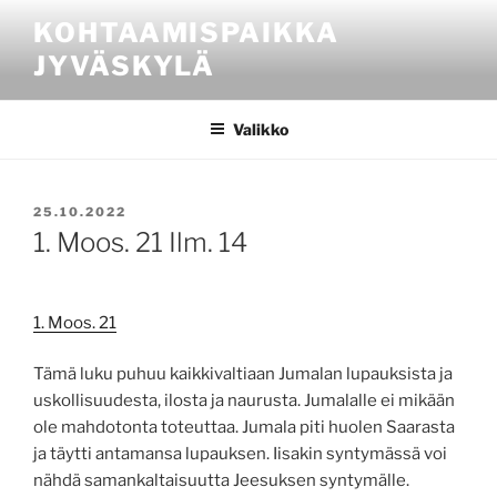
Siirry
KOHTAAMISPAIKKA
sisältöön
JYVÄSKYLÄ
Valikko
JULKAISTU
25.10.2022
1. Moos. 21 Ilm. 14
1. Moos. 21
Tämä luku puhuu kaikkivaltiaan Jumalan lupauksista ja
uskollisuudesta, ilosta ja naurusta. Jumalalle ei mikään
ole mahdotonta toteuttaa. Jumala piti huolen Saarasta
ja täytti antamansa lupauksen. Iisakin syntymässä voi
nähdä samankaltaisuutta Jeesuksen syntymälle.