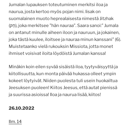
Jumalan lupauksen toteutuminen merkitsi iloa ja
naurua, josta kertoo myös pojan nimi. Iisak on
suomalainen muoto heprealaisesta nimestä Jitzhak
(חָק), joka merkitsee ”hän nauraa”. Saara sanoi:” Jumala
on antanut minulle aiheen iloon ja nauruun, ja jokainen,
joka tästä kuulee, iloitsee ja nauraa minun kanssani” (6).
Muistetaanko vielä rukouksin Missiota, jotta monet
ihmiset voisivat iloita löydöistä Jumalan kanssa!
Minäkin koin eilen syvää sisäistä iloa, tyytyväisyyttä ja
kiitollisuutta, kun monta päivää hukassa olleet ympin
kokeet löytyivät. Niiden puolesta tuli usein huokailtua
Jeesuksen puoleen! Kiitos Jeesus, että autat pienissä
ja suurissa asioissa! Iloa ja naurua lisää, kiitos!
26.10.2022
Ilm. 14