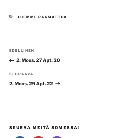
KATEGORIAT
LUEMME RAAMATTUA
Artikkelien
Edellinen
EDELLINEN
selaus
artikkeli
2. Moos. 27 Apt. 20
Seuraava
SEURAAVA
artikkeli
2. Moos. 29 Apt. 22
SEURAA MEITÄ SOMESSA!