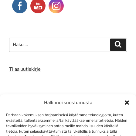
Etsi:
Haku
Tilaa uutiskirje
META
Hallinnoi suostumusta
Kirjaudu sisään
Parhaan kokemuksen tarjoamiseksi käytämme teknologioita, kuten
evästeitä, tallentaaksemme ja/tai käyttääksemme laitetietoja. Näiden
Sisältösyöte
tekniikoiden hyväksyminen antaa meille mahdollisuuden käsitellä
tietoja, kuten selauskäyttäytymistä tai yksilöllisiä tunnuksia tällä
Kommenttisyöte