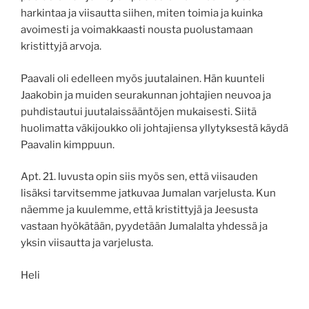
harkintaa ja viisautta siihen, miten toimia ja kuinka
avoimesti ja voimakkaasti nousta puolustamaan
kristittyjä arvoja.
Paavali oli edelleen myös juutalainen. Hän kuunteli
Jaakobin ja muiden seurakunnan johtajien neuvoa ja
puhdistautui juutalaissääntöjen mukaisesti. Siitä
huolimatta väkijoukko oli johtajiensa yllytyksestä käydä
Paavalin kimppuun.
Apt. 21. luvusta opin siis myös sen, että viisauden
lisäksi tarvitsemme jatkuvaa Jumalan varjelusta. Kun
näemme ja kuulemme, että kristittyjä ja Jeesusta
vastaan hyökätään, pyydetään Jumalalta yhdessä ja
yksin viisautta ja varjelusta.
Heli