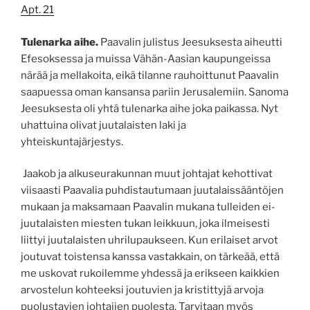
Apt. 21
Tulenarka aihe.
Paavalin julistus Jeesuksesta aiheutti
Efesoksessa ja muissa Vähän-Aasian kaupungeissa
närää ja mellakoita, eikä tilanne rauhoittunut Paavalin
saapuessa oman kansansa pariin Jerusalemiin. Sanoma
Jeesuksesta oli yhtä tulenarka aihe joka paikassa. Nyt
uhattuina olivat juutalaisten laki ja
yhteiskuntajärjestys.
Jaakob ja alkuseurakunnan muut johtajat kehottivat
viisaasti Paavalia puhdistautumaan juutalaissääntöjen
mukaan ja maksamaan Paavalin mukana tulleiden ei-
juutalaisten miesten tukan leikkuun, joka ilmeisesti
liittyi juutalaisten uhrilupaukseen. Kun erilaiset arvot
joutuvat toistensa kanssa vastakkain, on tärkeää, että
me uskovat rukoilemme yhdessä ja erikseen kaikkien
arvostelun kohteeksi joutuvien ja kristittyjä arvoja
puolustavien johtajien puolesta. Tarvitaan myös