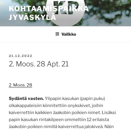
Siirry
KOHTAAMISPAIKKA
sisältöön
JYVÄSKYLÄ
Valikko
JULKAISTU
21.12.2022
2. Moos. 28 Apt. 21
2. Moos. 28
Sydäntä vasten.
Ylipapin kasukan (papin puku)
olkakappaleisiin kiinnitettiin onykskivet, joihin
kaiverrettiin kaikkien Jaakobin poikien nimet. Lisäksi
papin kasukan rintakilpeen ommeltiin 12 erilaista
Jaakobin poikien nimillä kaiverrettua jalokiveä. Näin