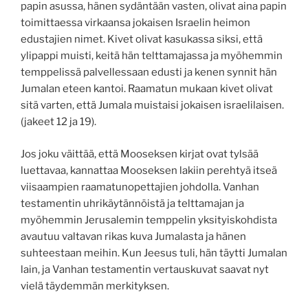
papin asussa, hänen sydäntään vasten, olivat aina papin
toimittaessa virkaansa jokaisen Israelin heimon
edustajien nimet. Kivet olivat kasukassa siksi, että
ylipappi muisti, keitä hän telttamajassa ja myöhemmin
temppelissä palvellessaan edusti ja kenen synnit hän
Jumalan eteen kantoi. Raamatun mukaan kivet olivat
sitä varten, että Jumala muistaisi jokaisen israelilaisen.
(jakeet 12 ja 19).
Jos joku väittää, että Mooseksen kirjat ovat tylsää
luettavaa, kannattaa Mooseksen lakiin perehtyä itseä
viisaampien raamatunopettajien johdolla. Vanhan
testamentin uhrikäytännöistä ja telttamajan ja
myöhemmin Jerusalemin temppelin yksityiskohdista
avautuu valtavan rikas kuva Jumalasta ja hänen
suhteestaan meihin. Kun Jeesus tuli, hän täytti Jumalan
lain, ja Vanhan testamentin vertauskuvat saavat nyt
vielä täydemmän merkityksen.