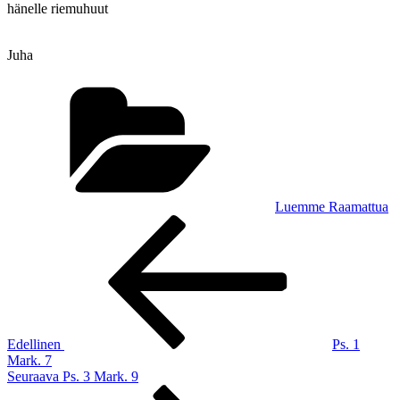
hänelle riemuhuut
Juha
Kategoriat
Luemme Raamattua
Artikkelien
Edellinen
artikkeli
selaus
Edellinen
Ps. 1
Mark. 7
Seuraava
Seuraava
Ps. 3 Mark. 9
artikkeli