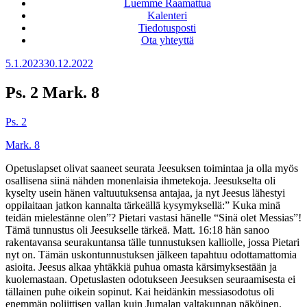
Luemme Raamattua
Kalenteri
Tiedotusposti
Ota yhteyttä
Julkaistu
5.1.2023
30.12.2022
Ps. 2 Mark. 8
Ps. 2
Mark. 8
Opetuslapset olivat saaneet seurata Jeesuksen toimintaa ja olla myös
osallisena siinä nähden monenlaisia ihmetekoja. Jeesukselta oli
kyselty usein hänen valtuutuksensa antajaa, ja nyt Jeesus lähestyi
oppilaitaan jatkon kannalta tärkeällä kysymyksellä:” Kuka minä
teidän mielestänne olen”? Pietari vastasi hänelle “Sinä olet Messias”!
Tämä tunnustus oli Jeesukselle tärkeä. Matt. 16:18 hän sanoo
rakentavansa seurakuntansa tälle tunnustuksen kalliolle, jossa Pietari
nyt on. Tämän uskontunnustuksen jälkeen tapahtuu odottamattomia
asioita. Jeesus alkaa yhtäkkiä puhua omasta kärsimyksestään ja
kuolemastaan. Opetuslasten odotukseen Jeesuksen seuraamisesta ei
tällainen puhe oikein sopinut. Kai heidänkin messiasodotus oli
enemmän poliittisen vallan kuin Jumalan valtakunnan näköinen.