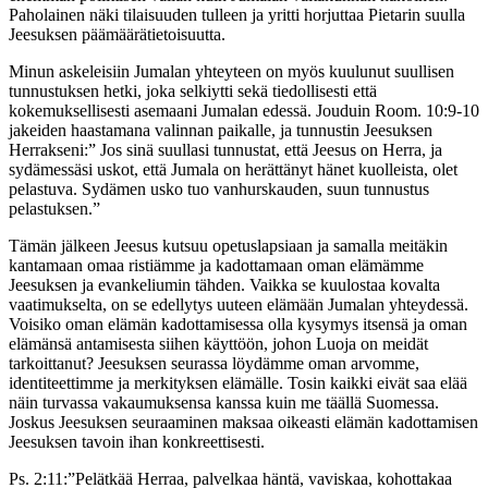
Paholainen näki tilaisuuden tulleen ja yritti horjuttaa Pietarin suulla
Jeesuksen päämäärätietoisuutta.
Minun askeleisiin Jumalan yhteyteen on myös kuulunut suullisen
tunnustuksen hetki, joka selkiytti sekä tiedollisesti että
kokemuksellisesti asemaani Jumalan edessä. Jouduin Room. 10:9-10
jakeiden haastamana valinnan paikalle, ja tunnustin Jeesuksen
Herrakseni:” Jos sinä suullasi tunnustat, että Jeesus on Herra, ja
sydämessäsi uskot, että Jumala on herättänyt hänet kuolleista, olet
pelastuva. Sydämen usko tuo vanhurskauden, suun tunnustus
pelastuksen.”
Tämän jälkeen Jeesus kutsuu opetuslapsiaan ja samalla meitäkin
kantamaan omaa ristiämme ja kadottamaan oman elämämme
Jeesuksen ja evankeliumin tähden. Vaikka se kuulostaa kovalta
vaatimukselta, on se edellytys uuteen elämään Jumalan yhteydessä.
Voisiko oman elämän kadottamisessa olla kysymys itsensä ja oman
elämänsä antamisesta siihen käyttöön, johon Luoja on meidät
tarkoittanut? Jeesuksen seurassa löydämme oman arvomme,
identiteettimme ja merkityksen elämälle. Tosin kaikki eivät saa elää
näin turvassa vakaumuksensa kanssa kuin me täällä Suomessa.
Joskus Jeesuksen seuraaminen maksaa oikeasti elämän kadottamisen
Jeesuksen tavoin ihan konkreettisesti.
Ps. 2:11:”Pelätkää Herraa, palvelkaa häntä, vaviskaa, kohottakaa