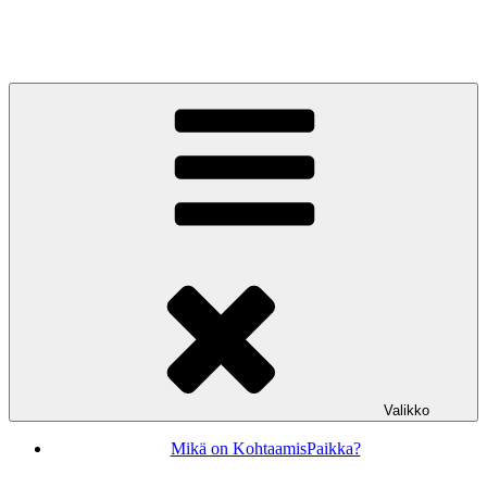
Siirry
sisältöön
KohtaamisPaikka Jyväskylä
Valikko
Mikä on KohtaamisPaikka?