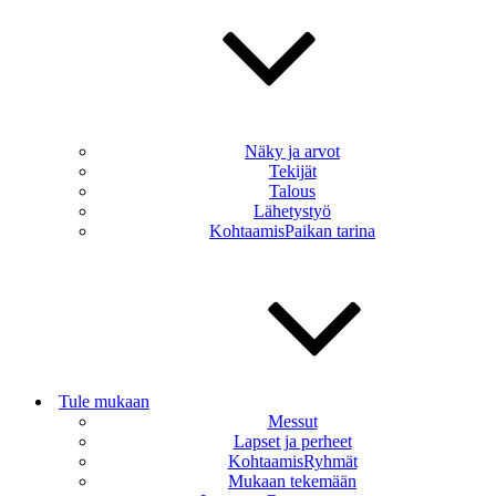
Näky ja arvot
Tekijät
Talous
Lähetystyö
KohtaamisPaikan tarina
Tule mukaan
Messut
Lapset ja perheet
KohtaamisRyhmät
Mukaan tekemään