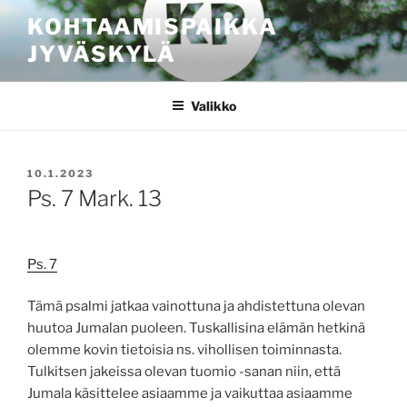
Siirry
KOHTAAMISPAIKKA
sisältöön
JYVÄSKYLÄ
Valikko
JULKAISTU
10.1.2023
Ps. 7 Mark. 13
Ps. 7
Tämä psalmi jatkaa vainottuna ja ahdistettuna olevan
huutoa Jumalan puoleen. Tuskallisina elämän hetkinä
olemme kovin tietoisia ns. vihollisen toiminnasta.
Tulkitsen jakeissa olevan tuomio -sanan niin, että
Jumala käsittelee asiaamme ja vaikuttaa asiaamme