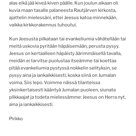
alas eikä jää kiveä kiven päälle. Kun joulun aikaan oli
kuvia maan tasalle palaneesta Rautjärven kirkosta,
ajattelin mielessäni, ettei Jeesus katoa minnekään,
vaikka kirkkorakennus tuhoutui.
Kun Jeesusta pilkataan tai evankeliumia vähätellään tai
meitä uskovia pyritään häpäisemään, perusta pysyy.
Jeesus on kertaalleen häpäisty äärimmäisellä tavalla,
meidän ei tarvitse puolustaa itseämme tai koettaa
pitää evankeliumia pystyssä nokkelin selityksin, se
pysyy aina ja iankaikkisesti, koska siinä on Jumalan
voima. Siis lepo. Voimme näissä tilanteissa
yksinkertaisesti kääntyä Jumalan puoleen, siunata
pilkkaajat ja todeta mielessämme: Jeesus on Herra nyt,
aina ja iankaikkisesti.
Pirkko