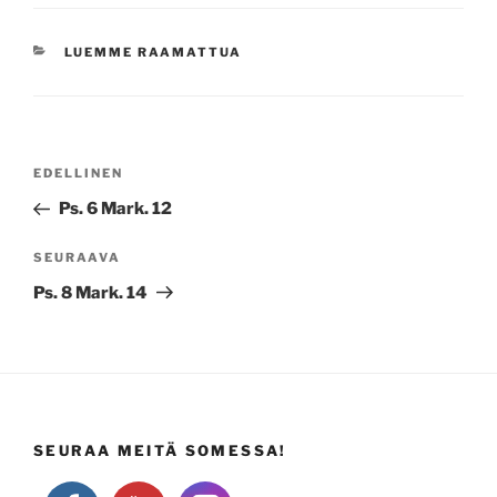
KATEGORIAT
LUEMME RAAMATTUA
Artikkelien
Edellinen
EDELLINEN
selaus
artikkeli
Ps. 6 Mark. 12
Seuraava
SEURAAVA
artikkeli
Ps. 8 Mark. 14
SEURAA MEITÄ SOMESSA!