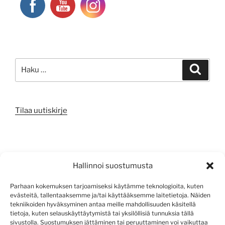
Etsi:
Haku
Tilaa uutiskirje
META
Hallinnoi suostumusta
Kirjaudu sisään
Parhaan kokemuksen tarjoamiseksi käytämme teknologioita, kuten
evästeitä, tallentaaksemme ja/tai käyttääksemme laitetietoja. Näiden
Sisältösyöte
tekniikoiden hyväksyminen antaa meille mahdollisuuden käsitellä
tietoja, kuten selauskäyttäytymistä tai yksilöllisiä tunnuksia tällä
Kommenttisyöte
sivustolla. Suostumuksen jättäminen tai peruuttaminen voi vaikuttaa