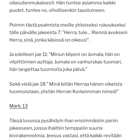
oikeudenmukaisesti. Hän tuntee asiamme kaikki
puolet, tuntee ns. vihollisenkin taustoineen.
Poimin tästä psalmista meille yhteiseksi rukoukseksi
tälle päivälle jakeesta 7: ”Herra, tule… Riennä avukseni
Herra, sinä, jonka käsissä on oikeus!”.
Ja edelleen jae 11: ”Minun kilpeni on Jumala, hän on
vilpittömien auttaja. Jumala on vanhurskas tuomari,
hän langettaa tuomioita joka päivä.”
Sekä vielä jae 18:” Minä kiitän Herraa hänen oikeista
tuomioistaan, ylistän Herran Korkeimman nimeä!”
Mark. 13
Tässä luvussa pysähdyin ihan ensimmäisiin pariin
jakeeseen, joissa ihailtiin temppelin suuria
kivirakennelmia. Jeesus vastasi, että kaikki revitään