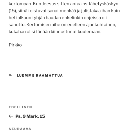
kertomaan. Kun Jeesus sitten antaa ns. lähetyskäskyn
(15), siinä toistuvat sanat menkää ja julistakaa ihan kuin
heti alkuun tyhjän haudan enkelinkin ohjeissa oli
sanottu. Kertomisen aihe on edelleen ajankohtainen,
kukahan olisi tänään kiinnostunut kuulemaan.
Pirkko
KATEGORIAT
LUEMME RAAMATTUA
Artikkelien
Edellinen
EDELLINEN
selaus
artikkeli
Ps. 9 Mark. 15
Seuraava
SEURAAVA