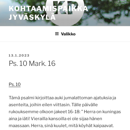
Siirry
KOHTAAMISPAIKKA
sisältöön
JYVÄSKYLÄ
Valikko
JULKAISTU
13.1.2023
Ps. 10 Mark. 16
Ps. 10
Tämä psalmi kirjoittaa auki jumalattoman ajatuksia ja
asenteita, joihin eilen viittasin. Tälle päivälle
rukouksemme olkoon jakeet 16-18: ” Herra on kuningas
aina ja iäti! Vierailla kansoilla ei ole sijaa hänen
maassaan. Herra, sinä kuulet, mitä köyhät kaipaavat.