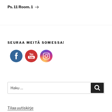
artikkeli
Ps. 11 Room. 1
SEURAA MEITÄ SOMESSA!
Etsi:
Haku
Tilaa uutiskirje