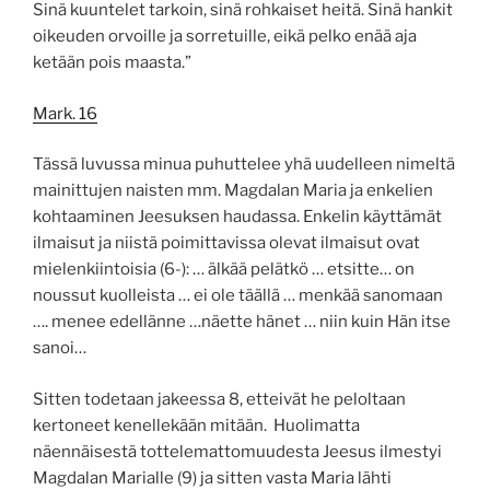
Sinä kuuntelet tarkoin, sinä rohkaiset heitä. Sinä hankit
oikeuden orvoille ja sorretuille, eikä pelko enää aja
ketään pois maasta.”
Mark. 16
Tässä luvussa minua puhuttelee yhä uudelleen nimeltä
mainittujen naisten mm. Magdalan Maria ja enkelien
kohtaaminen Jeesuksen haudassa. Enkelin käyttämät
ilmaisut ja niistä poimittavissa olevat ilmaisut ovat
mielenkiintoisia (6-): … älkää pelätkö … etsitte… on
noussut kuolleista … ei ole täällä … menkää sanomaan
…. menee edellänne …näette hänet … niin kuin Hän itse
sanoi…
Sitten todetaan jakeessa 8, etteivät he peloltaan
kertoneet kenellekään mitään. Huolimatta
näennäisestä tottelemattomuudesta Jeesus ilmestyi
Magdalan Marialle (9) ja sitten vasta Maria lähti