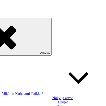
Valikko
Mikä on KohtaamisPaikka?
Näky ja arvot
Tekijät