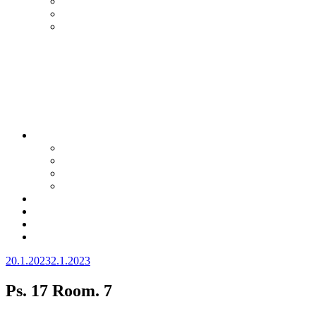
Julkaistu
20.1.2023
2.1.2023
Ps. 17 Room. 7