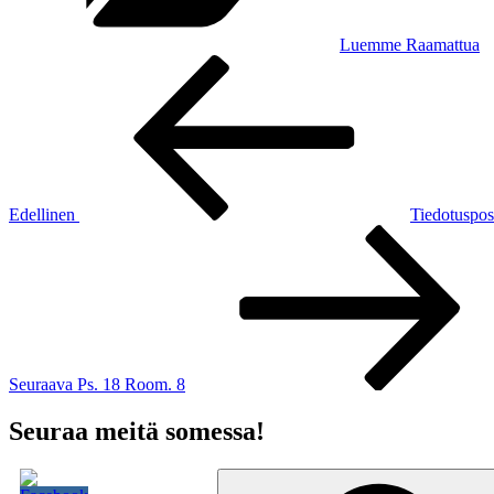
Luemme Raamattua
Artikkelien
Edellinen
artikkeli
selaus
Edellinen
Tiedotuspos
Seuraava
artikkeli
Seuraava
Ps. 18 Room. 8
Seuraa meitä somessa!
Etsi: