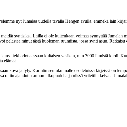
alvelemme nyt Jumalaa uudella tavalla Hengen avulla, emmekä lain kirjaim
tavat meidät syntisiksi. Lailla ei ole kuitenkaan voimaa synnyttää Jumal
voi pelastaa minut tästä kuoleman ruumiista, jossa synti asuu. Ratkais
a kansa teki odottaessaan kultaisen vasikan, niin 3000 ihmistä kuoli. K
ta elämää.
ssaan kova ja tyly. Korintin seurakunnalle osoitetuissa kirjeissä on lemp
sa oltiin ajauduttu armon ulkopuolella ja niissä yritettiin kelvata Jumal