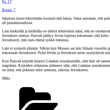
Ps. 17
Room. 7
Jakeessa kuusi kiteytetään kootusti tätä lukua. Siinä sanotaan, että p
oli juutalaisuudessa.
Lain käskyillä ja kielloilla on tärkeä tehtävänsä siinä, että ne osoit
Jeesuksen omissa. Paavali päätyy luvun lopussa toteamaan, että kuka 
Jeesukseen, niin uusi elämä sykkii minussa.
Laki ei synnytä elämää. Silloin kun Mooses sai lain Siinain vuorella j
uskomaan Jeesukseen. Pyhä Henki ja Jeesuksen armo synnyttävät uut
Kun Paavali kirjoitti kirjeen Galatian seurakunnille, niin hän oli sanoi
ongelmia. Kirjeiden erilaisuus johtunee siitä, että Galatian seurakunnis
on siinä, että pelastus tulee armosta, uskosta Jeesukseen.
Mika
Kategoriat