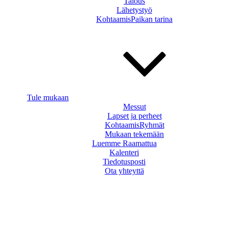
Talous
Lähetystyö
KohtaamisPaikan tarina
Tule mukaan
Messut
Lapset ja perheet
KohtaamisRyhmät
Mukaan tekemään
Luemme Raamattua
Kalenteri
Tiedotusposti
Ota yhteyttä