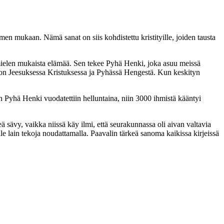
en mukaan. Nämä sanat on siis kohdistettu kristityille, joiden tausta
an mielen mukaista elämää. Sen tekee Pyhä Henki, joka asuu meissä
u on Jeesuksessa Kristuksessa ja Pyhässä Hengestä. Kun keskityn
un Pyhä Henki vuodatettiin helluntaina, niin 3000 ihmistä kääntyi
eä sävy, vaikka niissä käy ilmi, että seurakunnassa oli aivan valtavia
alle lain tekoja noudattamalla. Paavalin tärkeä sanoma kaikissa kirjeissä